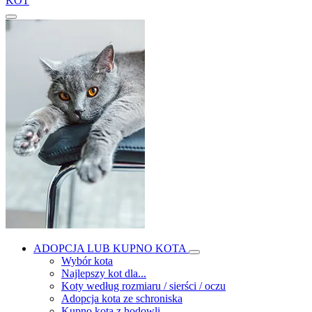
KOT
ADOPCJA LUB KUPNO KOTA
Wybór kota
Najlepszy kot dla...
Koty według rozmiaru / sierści / oczu
Adopcja kota ze schroniska
Kupno kota z hodowli