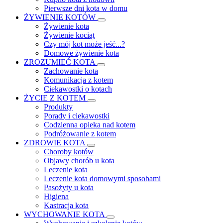
Pierwsze dni kota w domu
ŻYWIENIE KOTÓW
Żywienie kota
Żywienie kociąt
Czy mój kot może jeść...?
Domowe żywienie kota
ZROZUMIEĆ KOTA
Zachowanie kota
Komunikacja z kotem
Ciekawostki o kotach
ŻYCIE Z KOTEM
Produkty
Porady i ciekawostki
Codzienna opieka nad kotem
Podróżowanie z kotem
ZDROWIE KOTA
Choroby kotów
Objawy chorób u kota
Leczenie kota
Leczenie kota domowymi sposobami
Pasożyty u kota
Higiena
Kastracja kota
WYCHOWANIE KOTA