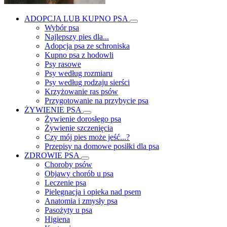
ADOPCJA LUB KUPNO PSA
Wybór psa
Najlepszy pies dla...
Adopcja psa ze schroniska
Kupno psa z hodowli
Psy rasowe
Psy według rozmiaru
Psy według rodzaju sierści
Krzyżowanie ras psów
Przygotowanie na przybycie psa
ŻYWIENIE PSA
Żywienie dorosłego psa
Żywienie szczenięcia
Czy mój pies może jeść...?
Przepisy na domowe posiłki dla psa
ZDROWIE PSA
Choroby psów
Objawy chorób u psa
Leczenie psa
Pielęgnacja i opieka nad psem
Anatomia i zmysły psa
Pasożyty u psa
Higiena