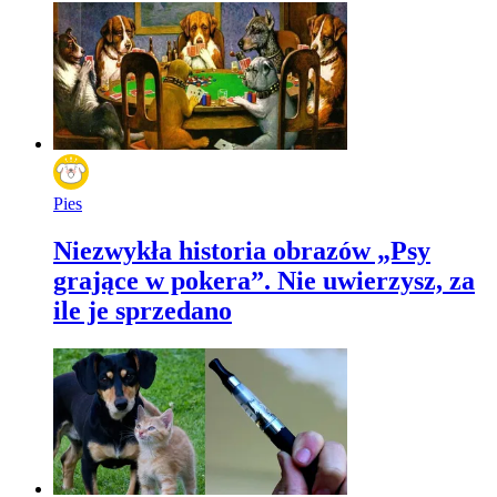
Pies
Niezwykła historia obrazów „Psy
grające w pokera”. Nie uwierzysz, za
ile je sprzedano