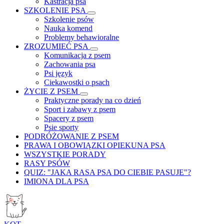
Kastracja psa
SZKOLENIE PSA
Szkolenie psów
Nauka komend
Problemy behawioralne
ZROZUMIEĆ PSA
Komunikacja z psem
Zachowania psa
Psi język
Ciekawostki o psach
ŻYCIE Z PSEM
Praktyczne porady na co dzień
Sport i zabawy z psem
Spacery z psem
Psie sporty
PODRÓŻOWANIE Z PSEM
PRAWA I OBOWIĄZKI OPIEKUNA PSA
WSZYSTKIE PORADY
RASY PSÓW
QUIZ: "JAKA RASA PSA DO CIEBIE PASUJE"?
IMIONA DLA PSA