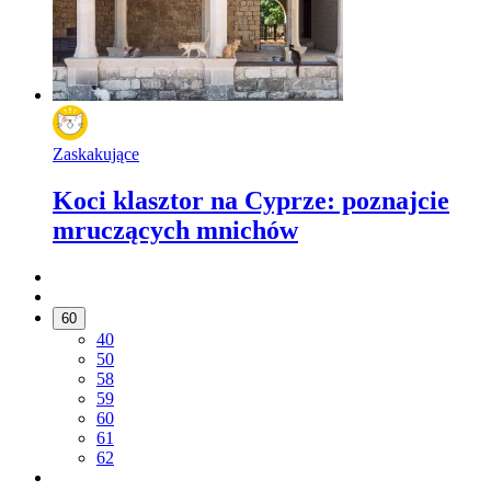
Zaskakujące
Koci klasztor na Cyprze: poznajcie
mruczących mnichów
60
40
50
58
59
60
61
62