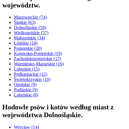
województw.
Mazowieckie
(74)
Śląskie
(63)
Dolnośląskie
(59)
Wielkopolskie
(57)
Małopolskie
(34)
Łódzkie
(24)
Pomorskie
(20)
Kujawsko-Pomorskie
(19)
Zachodniopomorskie
(17)
Warmińsko-Mazurskie
(16)
Lubuskie
(15)
Podkarpackie
(12)
Świętokrzyskie
(10)
Opolskie
(9)
Podlaskie
(9)
Lubelskie
(8)
Hodowle psów i kotów według miast z
województwa Dolnośląskie.
Wrocław
(14)