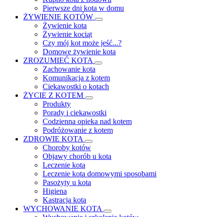
Pierwsze dni kota w domu
ŻYWIENIE KOTÓW
Żywienie kota
Żywienie kociąt
Czy mój kot może jeść...?
Domowe żywienie kota
ZROZUMIEĆ KOTA
Zachowanie kota
Komunikacja z kotem
Ciekawostki o kotach
ŻYCIE Z KOTEM
Produkty
Porady i ciekawostki
Codzienna opieka nad kotem
Podróżowanie z kotem
ZDROWIE KOTA
Choroby kotów
Objawy chorób u kota
Leczenie kota
Leczenie kota domowymi sposobami
Pasożyty u kota
Higiena
Kastracja kota
WYCHOWANIE KOTA