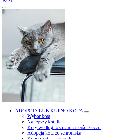
KOT
ADOPCJA LUB KUPNO KOTA
Wybór kota
Najlepszy kot dla...
Koty według rozmiaru / sierści / oczu
Adopcja kota ze schroniska
Kupno kota z hodowli