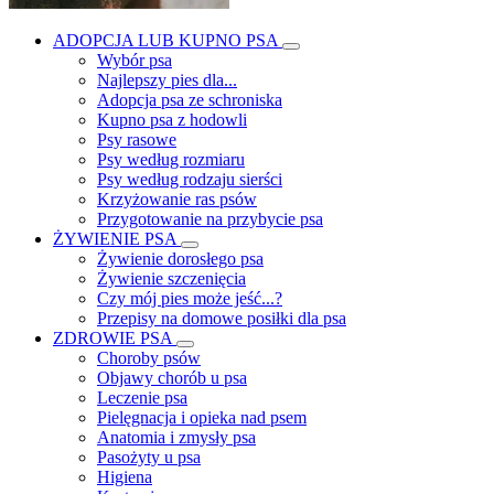
ADOPCJA LUB KUPNO PSA
Wybór psa
Najlepszy pies dla...
Adopcja psa ze schroniska
Kupno psa z hodowli
Psy rasowe
Psy według rozmiaru
Psy według rodzaju sierści
Krzyżowanie ras psów
Przygotowanie na przybycie psa
ŻYWIENIE PSA
Żywienie dorosłego psa
Żywienie szczenięcia
Czy mój pies może jeść...?
Przepisy na domowe posiłki dla psa
ZDROWIE PSA
Choroby psów
Objawy chorób u psa
Leczenie psa
Pielęgnacja i opieka nad psem
Anatomia i zmysły psa
Pasożyty u psa
Higiena