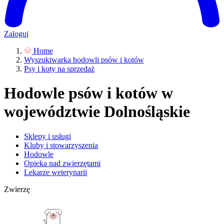
Zaloguj
Home
Wyszukiwarka hodowli psów i kotów
Psy i koty na sprzedaż
Hodowle psów i kotów w
województwie Dolnośląskie
Sklepy i usługi
Kluby i stowarzyszenia
Hodowle
Opieka nad zwierzętami
Lekarze weterynarii
Zwierzę