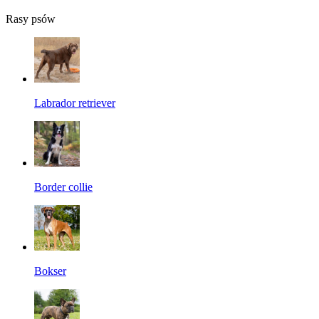
Rasy psów
Labrador retriever
Border collie
Bokser