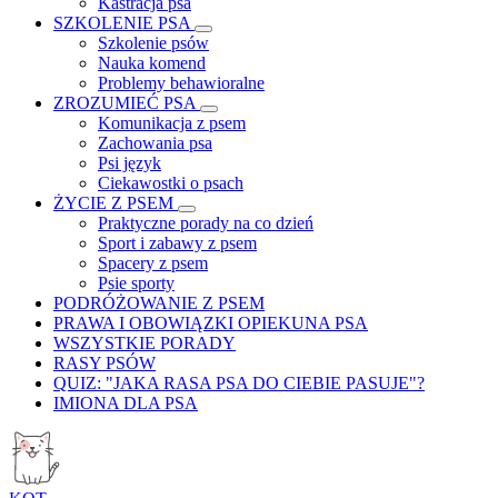
Kastracja psa
SZKOLENIE PSA
Szkolenie psów
Nauka komend
Problemy behawioralne
ZROZUMIEĆ PSA
Komunikacja z psem
Zachowania psa
Psi język
Ciekawostki o psach
ŻYCIE Z PSEM
Praktyczne porady na co dzień
Sport i zabawy z psem
Spacery z psem
Psie sporty
PODRÓŻOWANIE Z PSEM
PRAWA I OBOWIĄZKI OPIEKUNA PSA
WSZYSTKIE PORADY
RASY PSÓW
QUIZ: "JAKA RASA PSA DO CIEBIE PASUJE"?
IMIONA DLA PSA