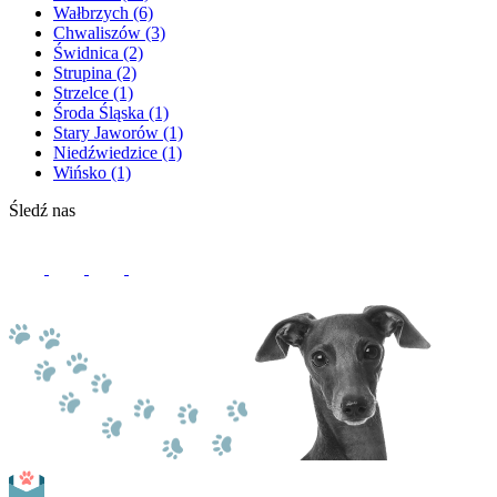
Wałbrzych
(6)
Chwaliszów
(3)
Świdnica
(2)
Strupina
(2)
Strzelce
(1)
Środa Śląska
(1)
Stary Jaworów
(1)
Niedźwiedzice
(1)
Wińsko
(1)
Śledź nas