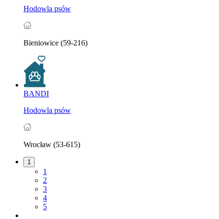
Hodowla psów
Bieniowice (59-216)
BANDI
Hodowla psów
Wrocław (53-615)
1
1
2
3
4
5