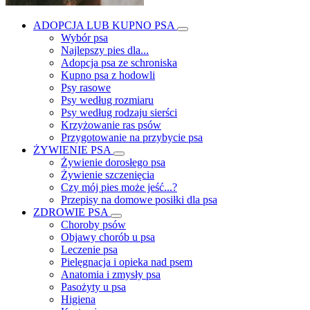
ADOPCJA LUB KUPNO PSA
Wybór psa
Najlepszy pies dla...
Adopcja psa ze schroniska
Kupno psa z hodowli
Psy rasowe
Psy według rozmiaru
Psy według rodzaju sierści
Krzyżowanie ras psów
Przygotowanie na przybycie psa
ŻYWIENIE PSA
Żywienie dorosłego psa
Żywienie szczenięcia
Czy mój pies może jeść...?
Przepisy na domowe posiłki dla psa
ZDROWIE PSA
Choroby psów
Objawy chorób u psa
Leczenie psa
Pielęgnacja i opieka nad psem
Anatomia i zmysły psa
Pasożyty u psa
Higiena