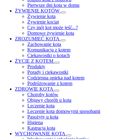
Pierwsze dni kota w domu
ŻYWIENIE KOTÓW
Żywienie kota
Żywienie kociąt
Czy mój kot może jeść...?
Domowe żywienie kota
ZROZUMIEĆ KOTA
Zachowanie kota
Komunikacja z kotem
Ciekawostki o kotach
ŻYCIE Z KOTEM
Produkty
Porady i ciekawostki
Codzienna opieka nad kotem
Podróżowanie z kotem
ZDROWIE KOTA
Choroby kotów
Objawy chorób u kota
Leczenie kota
Leczenie kota domowymi sposobami
Pasożyty u kota
Higiena
Kastracja kota
WYCHOWANIE KOTA