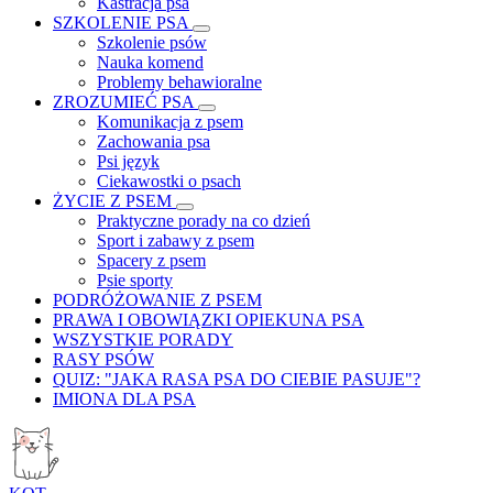
Kastracja psa
SZKOLENIE PSA
Szkolenie psów
Nauka komend
Problemy behawioralne
ZROZUMIEĆ PSA
Komunikacja z psem
Zachowania psa
Psi język
Ciekawostki o psach
ŻYCIE Z PSEM
Praktyczne porady na co dzień
Sport i zabawy z psem
Spacery z psem
Psie sporty
PODRÓŻOWANIE Z PSEM
PRAWA I OBOWIĄZKI OPIEKUNA PSA
WSZYSTKIE PORADY
RASY PSÓW
QUIZ: "JAKA RASA PSA DO CIEBIE PASUJE"?
IMIONA DLA PSA