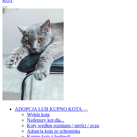
KOT
ADOPCJA LUB KUPNO KOTA
Wybór kota
Najlepszy kot dla...
Koty według rozmiaru / sierści / oczu
Adopcja kota ze schroniska
Kupno kota z hodowli