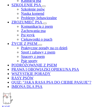
Kastracja psa
SZKOLENIE PSA
Szkolenie psów
Nauka komend
Problemy behawioralne
ZROZUMIEĆ PSA
Komunikacja z psem
Zachowania psa
Psi język
Ciekawostki o psach
ŻYCIE Z PSEM
Praktyczne porady na co dzień
Sport i zabawy z psem
Spacery z psem
Psie sporty
PODRÓŻOWANIE Z PSEM
PRAWA I OBOWIĄZKI OPIEKUNA PSA
WSZYSTKIE PORADY
RASY PSÓW
QUIZ: "JAKA RASA PSA DO CIEBIE PASUJE"?
IMIONA DLA PSA