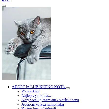
KOT
ADOPCJA LUB KUPNO KOTA
Wybór kota
Najlepszy kot dla...
Koty według rozmiaru / sierści / oczu
Adopcja kota ze schroniska
Kupno kota z hodowli