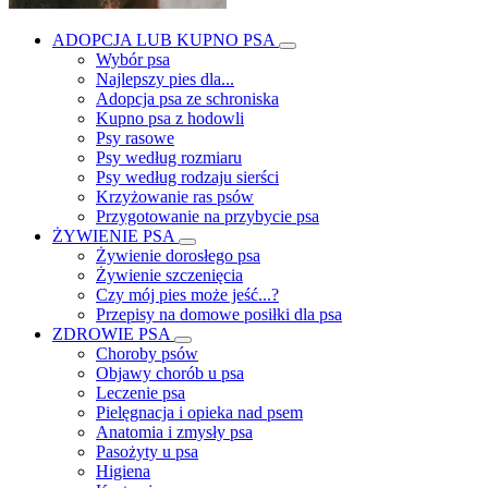
ADOPCJA LUB KUPNO PSA
Wybór psa
Najlepszy pies dla...
Adopcja psa ze schroniska
Kupno psa z hodowli
Psy rasowe
Psy według rozmiaru
Psy według rodzaju sierści
Krzyżowanie ras psów
Przygotowanie na przybycie psa
ŻYWIENIE PSA
Żywienie dorosłego psa
Żywienie szczenięcia
Czy mój pies może jeść...?
Przepisy na domowe posiłki dla psa
ZDROWIE PSA
Choroby psów
Objawy chorób u psa
Leczenie psa
Pielęgnacja i opieka nad psem
Anatomia i zmysły psa
Pasożyty u psa
Higiena