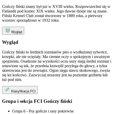
Gończy fiński znany był już w XVIII wieku. Rozpowszechni się w
Finlandii pod koniec XIX wieku. Jego dawne dzieje nie są znane.
Fiński Kennel Club został stworzony w 1889 roku, a pierwszy
wzorzec sporządzono w 1932 roku.
Wygląd
Wygląd
Gończy fiński to średnich rozmiarów pies o wydłużonej sylwetce,
krzepki, ale nie ociężały. Ma ciemne oczy o spokojnym i uważnym
spojrzeniu. Osadzone na wysokości oczu uszy mają średni rozmiar i
ustawione są tak, że przednia krawędź przylega do głowy, a tylna
skierowana jest do zewnątrz. Ogon sięga stawu skokowego, zwęża
się ku końcowi. Zazwyczaj noszony jest na poziomie grzbietu lub
tuż pod nim.
Klasyfikacja FCI
Grupa i sekcja FCI Gończy fiński
Grupa 6 - Psy gończe i rasy pokrewne