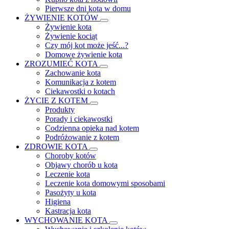
Pierwsze dni kota w domu
ŻYWIENIE KOTÓW
Żywienie kota
Żywienie kociąt
Czy mój kot może jeść...?
Domowe żywienie kota
ZROZUMIEĆ KOTA
Zachowanie kota
Komunikacja z kotem
Ciekawostki o kotach
ŻYCIE Z KOTEM
Produkty
Porady i ciekawostki
Codzienna opieka nad kotem
Podróżowanie z kotem
ZDROWIE KOTA
Choroby kotów
Objawy chorób u kota
Leczenie kota
Leczenie kota domowymi sposobami
Pasożyty u kota
Higiena
Kastracja kota
WYCHOWANIE KOTA