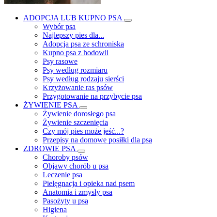
ADOPCJA LUB KUPNO PSA
Wybór psa
Najlepszy pies dla...
Adopcja psa ze schroniska
Kupno psa z hodowli
Psy rasowe
Psy według rozmiaru
Psy według rodzaju sierści
Krzyżowanie ras psów
Przygotowanie na przybycie psa
ŻYWIENIE PSA
Żywienie dorosłego psa
Żywienie szczenięcia
Czy mój pies może jeść...?
Przepisy na domowe posiłki dla psa
ZDROWIE PSA
Choroby psów
Objawy chorób u psa
Leczenie psa
Pielęgnacja i opieka nad psem
Anatomia i zmysły psa
Pasożyty u psa
Higiena