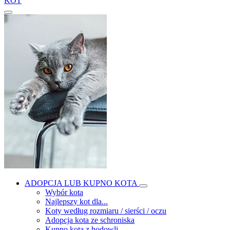
KOT
ADOPCJA LUB KUPNO KOTA
Wybór kota
Najlepszy kot dla...
Koty według rozmiaru / sierści / oczu
Adopcja kota ze schroniska
Kupno kota z hodowli