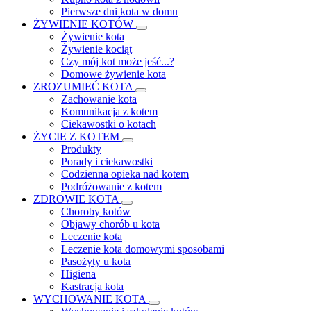
Pierwsze dni kota w domu
ŻYWIENIE KOTÓW
Żywienie kota
Żywienie kociąt
Czy mój kot może jeść...?
Domowe żywienie kota
ZROZUMIEĆ KOTA
Zachowanie kota
Komunikacja z kotem
Ciekawostki o kotach
ŻYCIE Z KOTEM
Produkty
Porady i ciekawostki
Codzienna opieka nad kotem
Podróżowanie z kotem
ZDROWIE KOTA
Choroby kotów
Objawy chorób u kota
Leczenie kota
Leczenie kota domowymi sposobami
Pasożyty u kota
Higiena
Kastracja kota
WYCHOWANIE KOTA