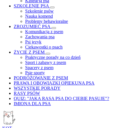
Kastracja psa
SZKOLENIE PSA
Szkolenie psów
Nauka komend
Problemy behawioralne
ZROZUMIEĆ PSA
Komunikacja z psem
Zachowania psa
Psi język
Ciekawostki o psach
ŻYCIE Z PSEM
Praktyczne porady na co dzień
Sport i zabawy z psem
Spacery z psem
Psie sporty
PODRÓŻOWANIE Z PSEM
PRAWA I OBOWIĄZKI OPIEKUNA PSA
WSZYSTKIE PORADY
RASY PSÓW
QUIZ: "JAKA RASA PSA DO CIEBIE PASUJE"?
IMIONA DLA PSA