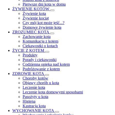
Pierwsze dni kota w domu
ŻYWIENIE KOTÓW
Żywienie kota
Żywienie kociąt
Czy mój kot może jeść...?
Domowe żywienie kota
ZROZUMIEĆ KOTA
Zachowanie kota
Komunikacja z kotem
Ciekawostki o kotach
ŻYCIE Z KOTEM
Produkty
Porady i ciekawostki
Codzienna opieka nad kotem
Podróżowanie z kotem
ZDROWIE KOTA
Choroby kotów
Objawy chorób u kota
Leczenie kota
Leczenie kota domowymi sposobami
Pasożyty u kota
Higiena
Kastracja kota
WYCHOWANIE KOTA