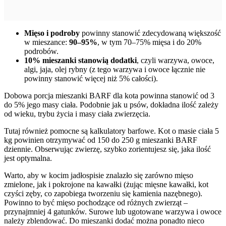
Mięso i podroby
powinny stanowić zdecydowaną większość
w mieszance:
90–95%
, w tym 70–75% mięsa i do 20%
podrobów.
10% mieszanki stanowią dodatki
, czyli warzywa, owoce,
algi, jaja, olej rybny (z tego warzywa i owoce łącznie nie
powinny stanowić więcej niż 5% całości).
Dobowa porcja mieszanki BARF dla kota powinna stanowić od 3
do 5% jego masy ciała. Podobnie jak u psów, dokładna ilość zależy
od wieku, trybu życia i masy ciała zwierzęcia.
Tutaj również pomocne są kalkulatory barfowe. Kot o masie ciała 5
kg powinien otrzymywać od 150 do 250 g mieszanki BARF
dziennie. Obserwując zwierzę, szybko zorientujesz się, jaka ilość
jest optymalna.
Warto, aby w kocim jadłospisie znalazło się zarówno mięso
zmielone, jak i pokrojone na kawałki (żując mięsne kawałki, kot
czyści zęby, co zapobiega tworzeniu się kamienia nazębnego).
Powinno to być mięso pochodzące od różnych zwierząt –
przynajmniej 4 gatunków. Surowe lub ugotowane warzywa i owoce
należy zblendować. Do mieszanki dodać można ponadto nieco