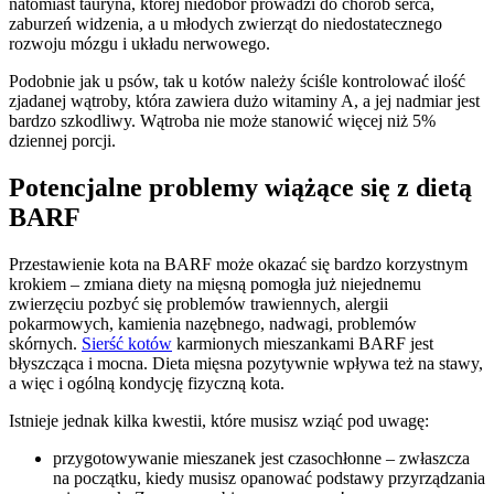
natomiast tauryna, której niedobór prowadzi do chorób serca,
zaburzeń widzenia, a u młodych zwierząt do niedostatecznego
rozwoju mózgu i układu nerwowego.
Podobnie jak u psów, tak u kotów należy ściśle kontrolować ilość
zjadanej wątroby, która zawiera dużo witaminy A, a jej nadmiar jest
bardzo szkodliwy. Wątroba nie może stanowić więcej niż 5%
dziennej porcji.
Potencjalne problemy wiążące się z dietą
BARF
Przestawienie kota na BARF może okazać się bardzo korzystnym
krokiem – zmiana diety na mięsną pomogła już niejednemu
zwierzęciu pozbyć się problemów trawiennych, alergii
pokarmowych, kamienia nazębnego, nadwagi, problemów
skórnych.
Sierść kotów
karmionych mieszankami BARF jest
błyszcząca i mocna. Dieta mięsna pozytywnie wpływa też na stawy,
a więc i ogólną kondycję fizyczną kota.
Istnieje jednak kilka kwestii, które musisz wziąć pod uwagę:
przygotowywanie mieszanek jest czasochłonne – zwłaszcza
na początku, kiedy musisz opanować podstawy przyrządzania