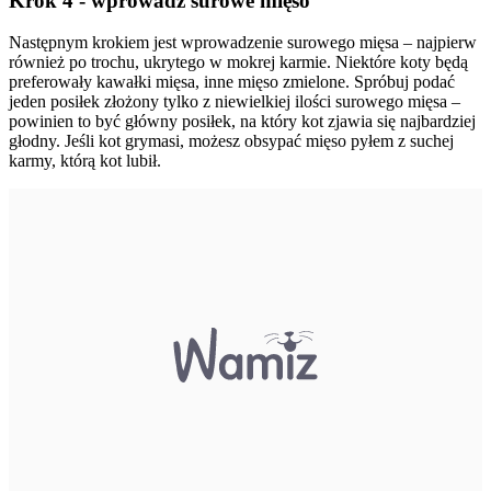
Krok 4 - wprowadź surowe mięso
Następnym krokiem jest wprowadzenie surowego mięsa – najpierw
również po trochu, ukrytego w mokrej karmie. Niektóre koty będą
preferowały kawałki mięsa, inne mięso zmielone. Spróbuj podać
jeden posiłek złożony tylko z niewielkiej ilości surowego mięsa –
powinien to być główny posiłek, na który kot zjawia się najbardziej
głodny. Jeśli kot grymasi, możesz obsypać mięso pyłem z suchej
karmy, którą kot lubił.