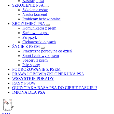
Kastracja psa
SZKOLENIE PSA
Szkolenie psów
Nauka komend
Problemy behawioralne
ZROZUMIEĆ PSA
Komunikacja z psem
Zachowania psa
Psi język
Ciekawostki o psach
ŻYCIE Z PSEM
Praktyczne porady na co dzień
Sport i zabawy z psem
Spacery z psem
Psie sporty
PODRÓŻOWANIE Z PSEM
PRAWA I OBOWIĄZKI OPIEKUNA PSA
WSZYSTKIE PORADY
RASY PSÓW
QUIZ: "JAKA RASA PSA DO CIEBIE PASUJE"?
IMIONA DLA PSA