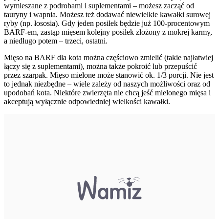
wymieszane z podrobami i suplementami – możesz zacząć od
tauryny i wapnia. Możesz też dodawać niewielkie kawałki surowej
ryby (np. łososia). Gdy jeden posiłek będzie już 100-procentowym
BARF-em, zastąp mięsem kolejny posiłek złożony z mokrej karmy,
a niedługo potem – trzeci, ostatni.
Mięso na BARF dla kota można częściowo zmielić (takie najłatwiej
łączy się z suplementami), można także pokroić lub przepuścić
przez szarpak. Mięso mielone może stanowić ok. 1/3 porcji. Nie jest
to jednak niezbędne – wiele zależy od naszych możliwości oraz od
upodobań kota. Niektóre zwierzęta nie chcą jeść mielonego mięsa i
akceptują wyłącznie odpowiedniej wielkości kawałki.