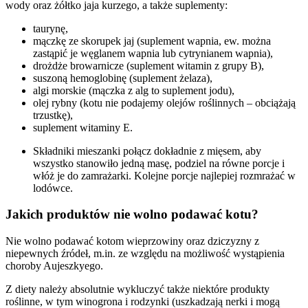
wody oraz żółtko jaja kurzego, a także suplementy:
taurynę,
mączkę ze skorupek jaj (suplement wapnia, ew. można
zastąpić je węglanem wapnia lub cytrynianem wapnia),
drożdże browarnicze (suplement witamin z grupy B),
suszoną hemoglobinę (suplement żelaza),
algi morskie (mączka z alg to suplement jodu),
olej rybny (kotu nie podajemy olejów roślinnych – obciążają
trzustkę),
suplement witaminy E.
Składniki mieszanki połącz dokładnie z mięsem, aby
wszystko stanowiło jedną masę, podziel na równe porcje i
włóż je do zamrażarki. Kolejne porcje najlepiej rozmrażać w
lodówce.
Jakich produktów nie wolno podawać kotu?
Nie wolno podawać kotom wieprzowiny oraz dziczyzny z
niepewnych źródeł, m.in. ze względu na możliwość wystąpienia
choroby Aujeszkyego.
Z diety należy absolutnie wykluczyć także niektóre produkty
roślinne, w tym winogrona i rodzynki (uszkadzają nerki i mogą