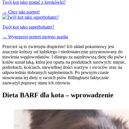
Twój kot jako postać z kreskówki?
→
Chcę taki portret!
Twój kot jako superbohater?
→
Wygeneruj portret mojego pupila
Przecież są to zwierzęta drapieżne! Ich układ pokarmowy jest
znacznie krótszy od ludzkiego i niedostatecznie przystosowany do
trawienia węglowodanów. I dlatego za najzdrowszą dietę dla psów i
kotów uznał taką, która jest oparta na produktach surowych: mięsie,
podrobach, kościach, niewielkiej ilości warzyw i owoców oraz na
odpowiednio dobranych suplementach. Po pewnym czasie
stosowania tej diety u swoich psów Billinghurst faktycznie
zauważył poprawę stanu ich zdrowia.
Dieta BARF dla kota – wprowadzenie