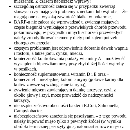
mieszanek. Z czasem nabierzesz wprawy!
szczególną ostrożność zaleca się w przypadku zwierząt
starszych czy mających problemy z nerkami lub wątrobą – źle
reagują one na wysoką zawartość białka w pokarmie,
BARF-u nie zaleca się wprowadzać u zwierząt mających
częste biegunki wynikające z przewlekłych chorób przewodu
pokarmowego; w przypadku innych schorzeń przewlekłych
należy zmodyfikować elementy diety pod kątem potrzeb
chorego zwierzęcia;
częstym problemem jest odpowiednie dobranie dawek wapnia
i fosforu, a także jodu, cynku, miedzi,
konieczność kontrolowania podaży witaminy A – możliwość
wystąpienia hiperwitaminozy przy zbyt dużej ilości wątroby
w posiłkach,
konieczność suplementowania witamin D i E oraz –
koniecznie! – niezbędnej kotom tauryny (gotowe karmy dla
kotów zawsze są wzbogacane tauryną),
żywienie mięsem zawierającym tkankę tarczycy, czyli z
okolic głowy i szyi, może prowadzić do nadczynności
tarczycy,
niebezpieczeństwo obecności bakterii E.Coli, Salmonella,
Campylobacter,
niebezpieczeństwo zarażenia się pasożytami – z tego powodu
należy kupować mięso tylko z pewnych źródeł (w wyniku
obróbki termicznej pasożyty giną, natomiast surowe mięso z