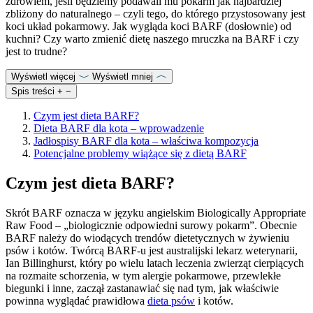
zdrowiem, jeśli będziemy podawali mu pokarm jak najbardziej
zbliżony do naturalnego – czyli tego, do którego przystosowany jest
koci układ pokarmowy. Jak wygląda koci BARF (dosłownie) od
kuchni? Czy warto zmienić dietę naszego mruczka na BARF i czy
jest to trudne?
Wyświetl więcej
Wyświetl mniej
Spis treści
+
−
Czym jest dieta BARF?
Dieta BARF dla kota – wprowadzenie
Jadłospisy BARF dla kota – właściwa kompozycja
Potencjalne problemy wiążące się z dietą BARF
Czym jest dieta BARF?
Skrót BARF oznacza w języku angielskim Biologically Appropriate
Raw Food – „biologicznie odpowiedni surowy pokarm”. Obecnie
BARF należy do wiodących trendów dietetycznych w żywieniu
psów i kotów. Twórcą BARF-u jest australijski lekarz weterynarii,
Ian Billinghurst, który po wielu latach leczenia zwierząt cierpiących
na rozmaite schorzenia, w tym alergie pokarmowe, przewlekłe
biegunki i inne, zaczął zastanawiać się nad tym, jak właściwie
powinna wyglądać prawidłowa
dieta psów
i kotów.