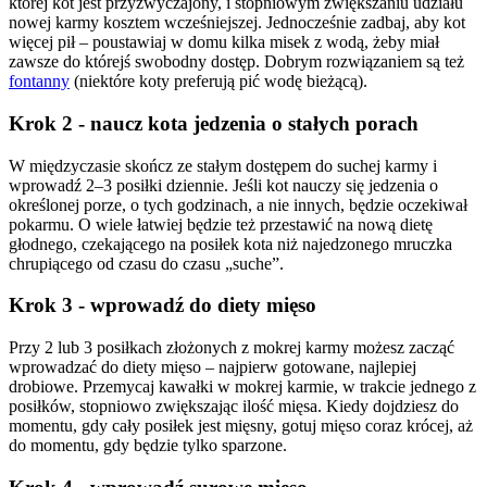
której kot jest przyzwyczajony, i stopniowym zwiększaniu udziału
nowej karmy kosztem wcześniejszej. Jednocześnie zadbaj, aby kot
więcej pił – poustawiaj w domu kilka misek z wodą, żeby miał
zawsze do którejś swobodny dostęp. Dobrym rozwiązaniem są też
fontanny
(niektóre koty preferują pić wodę bieżącą).
Krok 2 - naucz kota jedzenia o stałych porach
W międzyczasie skończ ze stałym dostępem do suchej karmy i
wprowadź 2–3 posiłki dziennie. Jeśli kot nauczy się jedzenia o
określonej porze, o tych godzinach, a nie innych, będzie oczekiwał
pokarmu. O wiele łatwiej będzie też przestawić na nową dietę
głodnego, czekającego na posiłek kota niż najedzonego mruczka
chrupiącego od czasu do czasu „suche”.
Krok 3 - wprowadź do diety mięso
Przy 2 lub 3 posiłkach złożonych z mokrej karmy możesz zacząć
wprowadzać do diety mięso – najpierw gotowane, najlepiej
drobiowe. Przemycaj kawałki w mokrej karmie, w trakcie jednego z
posiłków, stopniowo zwiększając ilość mięsa. Kiedy dojdziesz do
momentu, gdy cały posiłek jest mięsny, gotuj mięso coraz krócej, aż
do momentu, gdy będzie tylko sparzone.