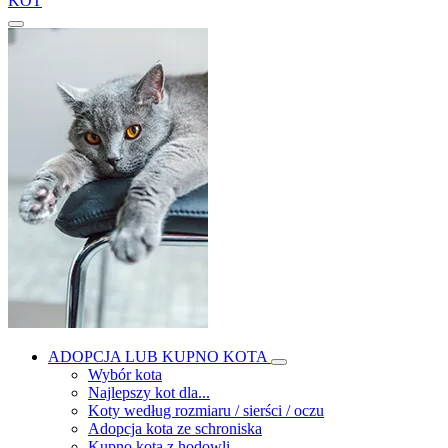
KOT
ADOPCJA LUB KUPNO KOTA
Wybór kota
Najlepszy kot dla...
Koty według rozmiaru / sierści / oczu
Adopcja kota ze schroniska
Kupno kota z hodowli