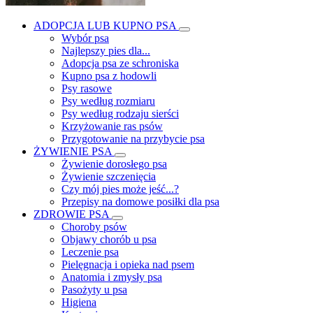
ADOPCJA LUB KUPNO PSA
Wybór psa
Najlepszy pies dla...
Adopcja psa ze schroniska
Kupno psa z hodowli
Psy rasowe
Psy według rozmiaru
Psy według rodzaju sierści
Krzyżowanie ras psów
Przygotowanie na przybycie psa
ŻYWIENIE PSA
Żywienie dorosłego psa
Żywienie szczenięcia
Czy mój pies może jeść...?
Przepisy na domowe posiłki dla psa
ZDROWIE PSA
Choroby psów
Objawy chorób u psa
Leczenie psa
Pielęgnacja i opieka nad psem
Anatomia i zmysły psa
Pasożyty u psa
Higiena