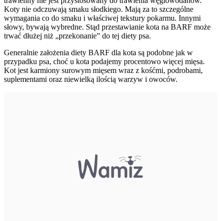
trawienny nie jest przystosowany do trawienia węglowodanów.
Koty nie odczuwają smaku słodkiego. Mają za to szczególne
wymagania co do smaku i właściwej tekstury pokarmu. Innymi
słowy, bywają wybredne. Stąd przestawianie kota na BARF może
trwać dłużej niż „przekonanie” do tej diety psa.
Generalnie założenia diety BARF dla kota są podobne jak w
przypadku psa, choć u kota podajemy procentowo więcej mięsa.
Kot jest karmiony surowym mięsem wraz z kośćmi, podrobami,
suplementami oraz niewielką ilością warzyw i owoców.