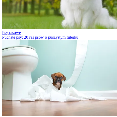
Psy rasowe
Puchate psy: 20 ras psów o puszystym futerku