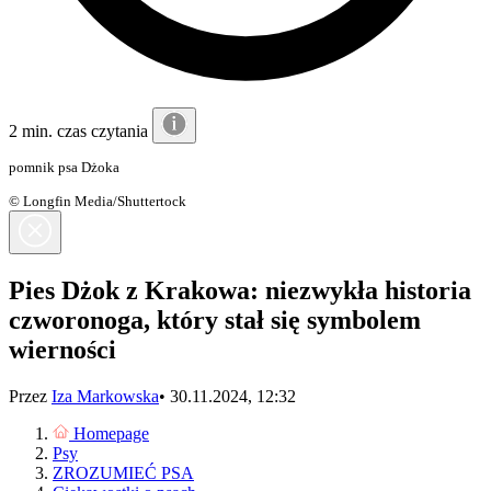
2 min. czas czytania
pomnik psa Dżoka
© Longfin Media/Shuttertock
Pies Dżok z Krakowa: niezwykła historia
czworonoga, który stał się symbolem
wierności
Przez
Iza Markowska
•
30.11.2024, 12:32
Homepage
Psy
ZROZUMIEĆ PSA