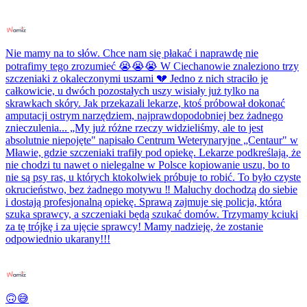
Nie mamy na to słów. Chce nam się płakać i naprawdę nie
potrafimy tego zrozumieć 😭😭😭 W Ciechanowie znaleziono trzy
szczeniaki z okaleczonymi uszami 💔 Jedno z nich straciło je
całkowicie, u dwóch pozostałych uszy wisiały już tylko na
skrawkach skóry. Jak przekazali lekarze, ktoś próbował dokonać
amputacji ostrym narzędziem, najprawdopodobniej bez żadnego
znieczulenia... „My już różne rzeczy widzieliśmy, ale to jest
absolutnie niepojęte" napisało Centrum Weterynaryjne „Centaur" w
Mławie, gdzie szczeniaki trafiły pod opiekę. Lekarze podkreślają, że
nie chodzi tu nawet o nielegalne w Polsce kopiowanie uszu, bo to
nie są psy ras, u których ktokolwiek próbuje to robić. To było czyste
okrucieństwo, bez żadnego motywu ‼️ Maluchy dochodzą do siebie
i dostają profesjonalną opiekę. Sprawą zajmuje się policja, która
szuka sprawcy, a szczeniaki będą szukać domów. Trzymamy kciuki
za tę trójkę i za ujęcie sprawcy! Mamy nadzieję, że zostanie
odpowiednio ukarany!!!
🙃😅