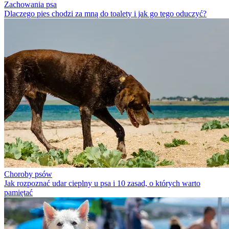
Zachowania psa
Dlaczego pies chodzi za mną do toalety i jak go tego oduczyć?
Choroby psów
Jak rozpoznać udar cieplny u psa i 10 zasad, o których warto
pamiętać