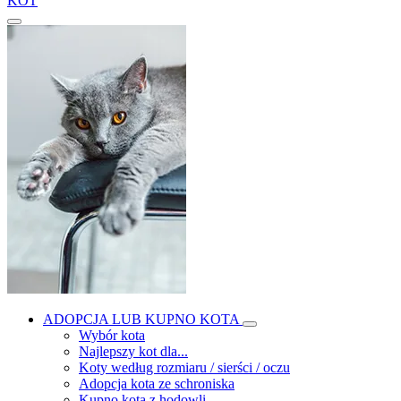
KOT
ADOPCJA LUB KUPNO KOTA
Wybór kota
Najlepszy kot dla...
Koty według rozmiaru / sierści / oczu
Adopcja kota ze schroniska
Kupno kota z hodowli