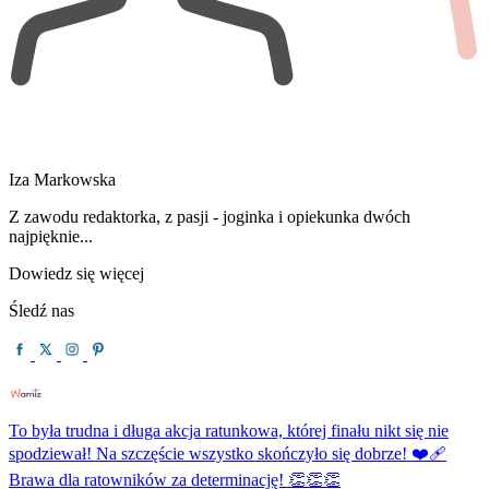
Iza Markowska
Z zawodu redaktorka, z pasji - joginka i opiekunka dwóch
najpięknie...
Dowiedz się więcej
Śledź nas
To była trudna i długa akcja ratunkowa, której finału nikt się nie
spodziewał! Na szczęście wszystko skończyło się dobrze! ❤️‍🩹
Brawa dla ratowników za determinację! 👏👏👏