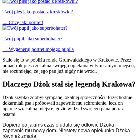
Twój pies jako postać z kreskówki?
→
Chcę taki portret!
Twój pupil jako superbohater?
→
Wygeneruj portret mojego pupila
Stało się to w pobliżu ronda Grunwaldzkiego w Krakowie. Przez
ponad rok pies czekał na swojego opiekuna w tym samym miejscu,
nie rozumiejąc, że jego pan już nigdy nie wróci.
Dlaczego Dżok stał się legendą Krakowa?
Dżok szybko zdobył sympatię lokalnej społeczności. Przechodnie
dokarmiali psa i próbowali zapewnić mu schronienie, lecz on
uparcie wracał na miejsce, gdzie widział swojego pana po raz
ostatni.
Dopiero po jakimś czasie udało się odłowić Dżoka i
zapewnić mu nowy dom. Niestety nowa opiekunka Dżoka
również zmarła.