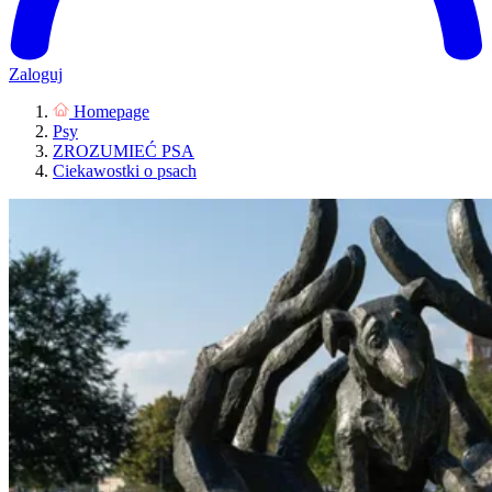
Zaloguj
Homepage
Psy
ZROZUMIEĆ PSA
Ciekawostki o psach