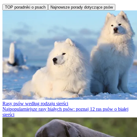
TOP poradniki o psach
Najnowsze porady dotyczące psów
Rasy psów według rodzaju sierści
Najpopularniejsze rasy białych psów: poznaj 12 ras psów o białej
sierści