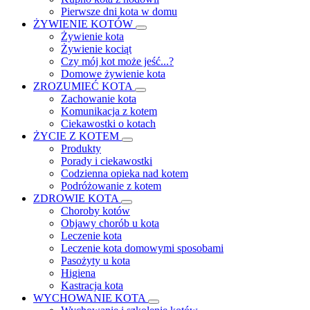
Pierwsze dni kota w domu
ŻYWIENIE KOTÓW
Żywienie kota
Żywienie kociąt
Czy mój kot może jeść...?
Domowe żywienie kota
ZROZUMIEĆ KOTA
Zachowanie kota
Komunikacja z kotem
Ciekawostki o kotach
ŻYCIE Z KOTEM
Produkty
Porady i ciekawostki
Codzienna opieka nad kotem
Podróżowanie z kotem
ZDROWIE KOTA
Choroby kotów
Objawy chorób u kota
Leczenie kota
Leczenie kota domowymi sposobami
Pasożyty u kota
Higiena
Kastracja kota
WYCHOWANIE KOTA