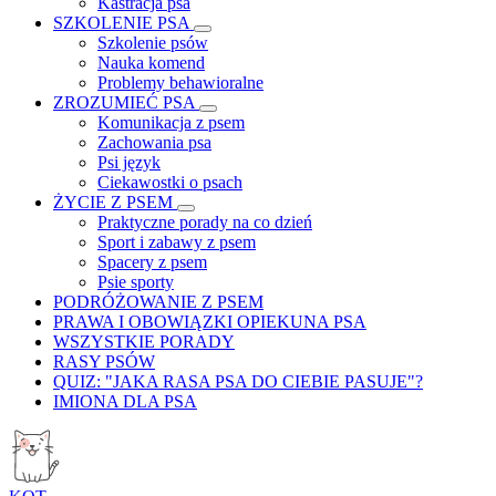
Kastracja psa
SZKOLENIE PSA
Szkolenie psów
Nauka komend
Problemy behawioralne
ZROZUMIEĆ PSA
Komunikacja z psem
Zachowania psa
Psi język
Ciekawostki o psach
ŻYCIE Z PSEM
Praktyczne porady na co dzień
Sport i zabawy z psem
Spacery z psem
Psie sporty
PODRÓŻOWANIE Z PSEM
PRAWA I OBOWIĄZKI OPIEKUNA PSA
WSZYSTKIE PORADY
RASY PSÓW
QUIZ: "JAKA RASA PSA DO CIEBIE PASUJE"?
IMIONA DLA PSA