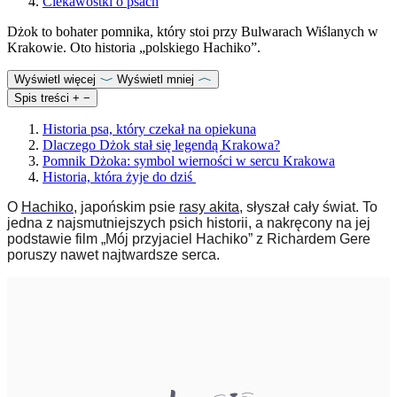
Ciekawostki o psach
Dżok to bohater pomnika, który stoi przy Bulwarach Wiślanych w
Krakowie. Oto historia „polskiego Hachiko”.
Wyświetl więcej
Wyświetl mniej
Spis treści
+
−
Historia psa, który czekał na opiekuna
Dlaczego Dżok stał się legendą Krakowa?
Pomnik Dżoka: symbol wierności w sercu Krakowa
Historia, która żyje do dziś
O
Hachiko
, japońskim psie
rasy akita
, słyszał cały świat. To
jedna z najsmutniejszych psich historii, a nakręcony na jej
podstawie film „Mój przyjaciel Hachiko” z Richardem Gere
poruszy nawet najtwardsze serca.