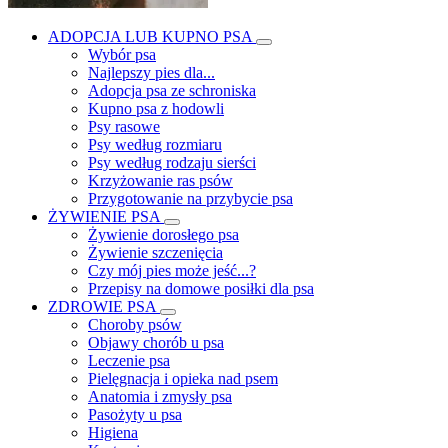
ADOPCJA LUB KUPNO PSA
Wybór psa
Najlepszy pies dla...
Adopcja psa ze schroniska
Kupno psa z hodowli
Psy rasowe
Psy według rozmiaru
Psy według rodzaju sierści
Krzyżowanie ras psów
Przygotowanie na przybycie psa
ŻYWIENIE PSA
Żywienie dorosłego psa
Żywienie szczenięcia
Czy mój pies może jeść...?
Przepisy na domowe posiłki dla psa
ZDROWIE PSA
Choroby psów
Objawy chorób u psa
Leczenie psa
Pielęgnacja i opieka nad psem
Anatomia i zmysły psa
Pasożyty u psa
Higiena