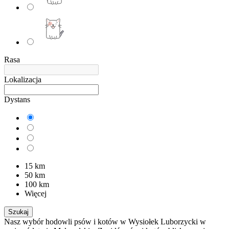
Rasa
Lokalizacja
Dystans
15 km
50 km
100 km
Więcej
Szukaj
Nasz wybór hodowli psów i kotów w Wysiołek Luborzycki w