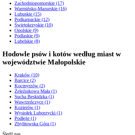
Zachodniopomorskie
(17)
Warmińsko-Mazurskie
(16)
Lubuskie
(15)
Podkarpackie
(12)
Świętokrzyskie
(10)
Opolskie
(9)
Podlaskie
(9)
Lubelskie
(8)
Hodowle psów i kotów według miast w
województwie Małopolskie
Kraków
(10)
Barcice
(2)
Kocmyrzów
(2)
Żeleźnikowa Mała
(1)
Sucha Beskidzka
(1)
Wawrzeńczyce
(1)
Kozierów
(1)
Wysiołek Luborzycki
(1)
Podłęże
(1)
Zbylitowska Góra
(1)
Śledź nas