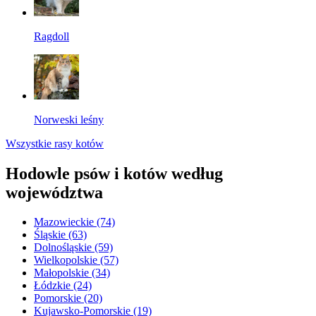
Ragdoll
Norweski leśny
Wszystkie rasy kotów
Hodowle psów i kotów według
województwa
Mazowieckie
(74)
Śląskie
(63)
Dolnośląskie
(59)
Wielkopolskie
(57)
Małopolskie
(34)
Łódzkie
(24)
Pomorskie
(20)
Kujawsko-Pomorskie
(19)