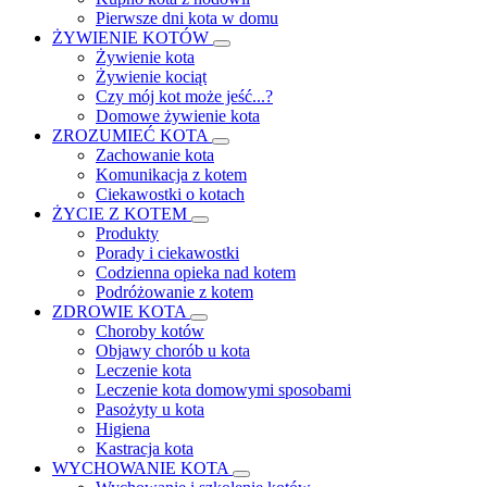
Pierwsze dni kota w domu
ŻYWIENIE KOTÓW
Żywienie kota
Żywienie kociąt
Czy mój kot może jeść...?
Domowe żywienie kota
ZROZUMIEĆ KOTA
Zachowanie kota
Komunikacja z kotem
Ciekawostki o kotach
ŻYCIE Z KOTEM
Produkty
Porady i ciekawostki
Codzienna opieka nad kotem
Podróżowanie z kotem
ZDROWIE KOTA
Choroby kotów
Objawy chorób u kota
Leczenie kota
Leczenie kota domowymi sposobami
Pasożyty u kota
Higiena
Kastracja kota
WYCHOWANIE KOTA