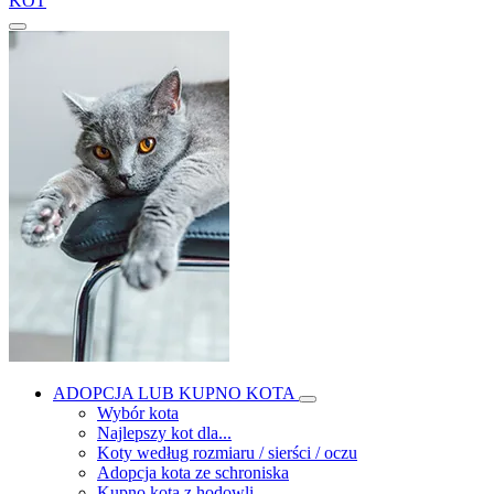
KOT
ADOPCJA LUB KUPNO KOTA
Wybór kota
Najlepszy kot dla...
Koty według rozmiaru / sierści / oczu
Adopcja kota ze schroniska
Kupno kota z hodowli