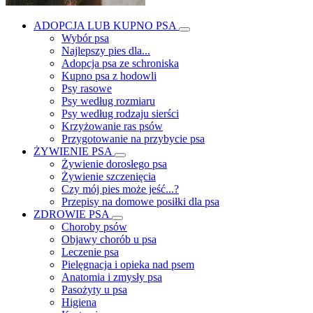
ADOPCJA LUB KUPNO PSA
Wybór psa
Najlepszy pies dla...
Adopcja psa ze schroniska
Kupno psa z hodowli
Psy rasowe
Psy według rozmiaru
Psy według rodzaju sierści
Krzyżowanie ras psów
Przygotowanie na przybycie psa
ŻYWIENIE PSA
Żywienie dorosłego psa
Żywienie szczenięcia
Czy mój pies może jeść...?
Przepisy na domowe posiłki dla psa
ZDROWIE PSA
Choroby psów
Objawy chorób u psa
Leczenie psa
Pielęgnacja i opieka nad psem
Anatomia i zmysły psa
Pasożyty u psa
Higiena