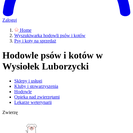
Zaloguj
Home
Wyszukiwarka hodowli psów i kotów
Psy i koty na sprzedaż
Hodowle psów i kotów w
Wysiołek Luborzycki
Sklepy i usługi
Kluby i stowarzyszenia
Hodowle
Opieka nad zwierzętami
Lekarze weterynarii
Zwierzę