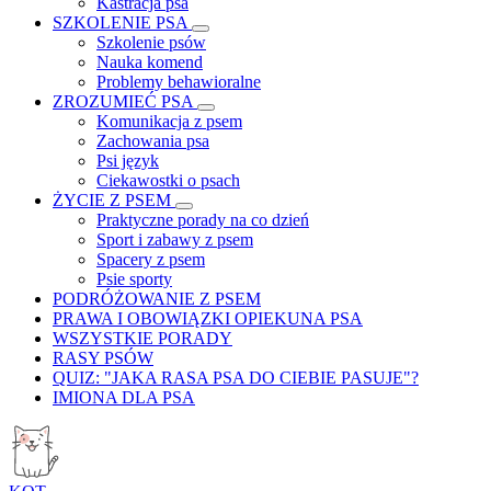
Kastracja psa
SZKOLENIE PSA
Szkolenie psów
Nauka komend
Problemy behawioralne
ZROZUMIEĆ PSA
Komunikacja z psem
Zachowania psa
Psi język
Ciekawostki o psach
ŻYCIE Z PSEM
Praktyczne porady na co dzień
Sport i zabawy z psem
Spacery z psem
Psie sporty
PODRÓŻOWANIE Z PSEM
PRAWA I OBOWIĄZKI OPIEKUNA PSA
WSZYSTKIE PORADY
RASY PSÓW
QUIZ: "JAKA RASA PSA DO CIEBIE PASUJE"?
IMIONA DLA PSA