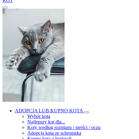
KOT
ADOPCJA LUB KUPNO KOTA
Wybór kota
Najlepszy kot dla...
Koty według rozmiaru / sierści / oczu
Adopcja kota ze schroniska
Kupno kota z hodowli