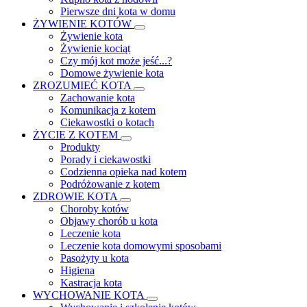
Pierwsze dni kota w domu
ŻYWIENIE KOTÓW
Żywienie kota
Żywienie kociąt
Czy mój kot może jeść...?
Domowe żywienie kota
ZROZUMIEĆ KOTA
Zachowanie kota
Komunikacja z kotem
Ciekawostki o kotach
ŻYCIE Z KOTEM
Produkty
Porady i ciekawostki
Codzienna opieka nad kotem
Podróżowanie z kotem
ZDROWIE KOTA
Choroby kotów
Objawy chorób u kota
Leczenie kota
Leczenie kota domowymi sposobami
Pasożyty u kota
Higiena
Kastracja kota
WYCHOWANIE KOTA