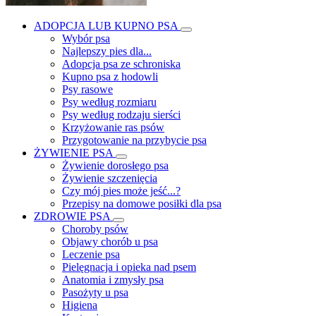
ADOPCJA LUB KUPNO PSA
Wybór psa
Najlepszy pies dla...
Adopcja psa ze schroniska
Kupno psa z hodowli
Psy rasowe
Psy według rozmiaru
Psy według rodzaju sierści
Krzyżowanie ras psów
Przygotowanie na przybycie psa
ŻYWIENIE PSA
Żywienie dorosłego psa
Żywienie szczenięcia
Czy mój pies może jeść...?
Przepisy na domowe posiłki dla psa
ZDROWIE PSA
Choroby psów
Objawy chorób u psa
Leczenie psa
Pielęgnacja i opieka nad psem
Anatomia i zmysły psa
Pasożyty u psa
Higiena