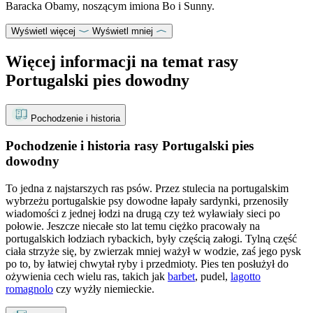
Baracka Obamy, noszącym imiona Bo i Sunny.
Wyświetl więcej
Wyświetl mniej
Więcej informacji na temat rasy
Portugalski pies dowodny
Pochodzenie i historia
Pochodzenie i historia rasy Portugalski pies
dowodny
To jedna z najstarszych ras psów. Przez stulecia na portugalskim
wybrzeżu portugalskie psy dowodne łapały sardynki, przenosiły
wiadomości z jednej łodzi na drugą czy też wyławiały sieci po
połowie. Jeszcze niecałe sto lat temu ciężko pracowały na
portugalskich łodziach rybackich, były częścią załogi. Tylną część
ciała strzyże się, by zwierzak mniej ważył w wodzie, zaś jego pysk
po to, by łatwiej chwytał ryby i przedmioty. Pies ten posłużył do
ożywienia cech wielu ras, takich jak
barbet
, pudel,
lagotto
romagnolo
czy wyżły niemieckie.