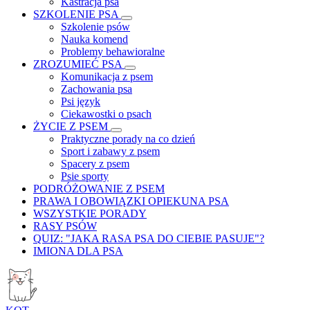
Kastracja psa
SZKOLENIE PSA
Szkolenie psów
Nauka komend
Problemy behawioralne
ZROZUMIEĆ PSA
Komunikacja z psem
Zachowania psa
Psi język
Ciekawostki o psach
ŻYCIE Z PSEM
Praktyczne porady na co dzień
Sport i zabawy z psem
Spacery z psem
Psie sporty
PODRÓŻOWANIE Z PSEM
PRAWA I OBOWIĄZKI OPIEKUNA PSA
WSZYSTKIE PORADY
RASY PSÓW
QUIZ: "JAKA RASA PSA DO CIEBIE PASUJE"?
IMIONA DLA PSA