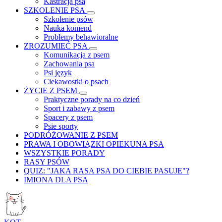
Kastracja psa
SZKOLENIE PSA
Szkolenie psów
Nauka komend
Problemy behawioralne
ZROZUMIEĆ PSA
Komunikacja z psem
Zachowania psa
Psi język
Ciekawostki o psach
ŻYCIE Z PSEM
Praktyczne porady na co dzień
Sport i zabawy z psem
Spacery z psem
Psie sporty
PODRÓŻOWANIE Z PSEM
PRAWA I OBOWIĄZKI OPIEKUNA PSA
WSZYSTKIE PORADY
RASY PSÓW
QUIZ: "JAKA RASA PSA DO CIEBIE PASUJE"?
IMIONA DLA PSA