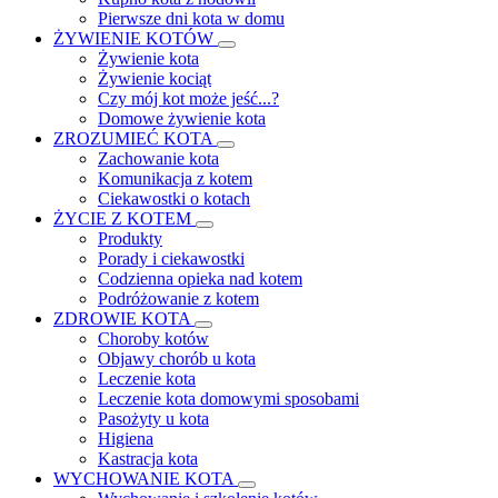
Pierwsze dni kota w domu
ŻYWIENIE KOTÓW
Żywienie kota
Żywienie kociąt
Czy mój kot może jeść...?
Domowe żywienie kota
ZROZUMIEĆ KOTA
Zachowanie kota
Komunikacja z kotem
Ciekawostki o kotach
ŻYCIE Z KOTEM
Produkty
Porady i ciekawostki
Codzienna opieka nad kotem
Podróżowanie z kotem
ZDROWIE KOTA
Choroby kotów
Objawy chorób u kota
Leczenie kota
Leczenie kota domowymi sposobami
Pasożyty u kota
Higiena
Kastracja kota
WYCHOWANIE KOTA