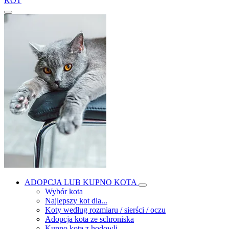
KOT
ADOPCJA LUB KUPNO KOTA
Wybór kota
Najlepszy kot dla...
Koty według rozmiaru / sierści / oczu
Adopcja kota ze schroniska
Kupno kota z hodowli