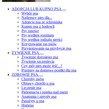
ADOPCJA LUB KUPNO PSA
Wybór psa
Najlepszy pies dla...
Adopcja psa ze schroniska
Kupno psa z hodowli
Psy rasowe
Psy według rozmiaru
Psy według rodzaju sierści
Krzyżowanie ras psów
Przygotowanie na przybycie psa
ŻYWIENIE PSA
Żywienie dorosłego psa
Żywienie szczenięcia
Czy mój pies może jeść...?
Przepisy na domowe posiłki dla psa
ZDROWIE PSA
Choroby psów
Objawy chorób u psa
Leczenie psa
Pielęgnacja i opieka nad psem
Anatomia i zmysły psa
Pasożyty u psa
Higiena