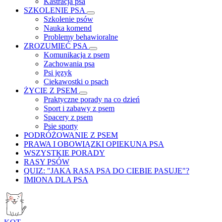
Kastracja psa
SZKOLENIE PSA
Szkolenie psów
Nauka komend
Problemy behawioralne
ZROZUMIEĆ PSA
Komunikacja z psem
Zachowania psa
Psi język
Ciekawostki o psach
ŻYCIE Z PSEM
Praktyczne porady na co dzień
Sport i zabawy z psem
Spacery z psem
Psie sporty
PODRÓŻOWANIE Z PSEM
PRAWA I OBOWIĄZKI OPIEKUNA PSA
WSZYSTKIE PORADY
RASY PSÓW
QUIZ: "JAKA RASA PSA DO CIEBIE PASUJE"?
IMIONA DLA PSA