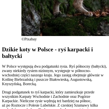
©Pixabay
Dzikie koty w Polsce - ryś karpacki i
bałtycki
W Polsce występują dwa podgatunki rysia. Ryś północny (bałtycki),
zwany niekiedy rysiem nizinnym, występuje w północno-
wschodniej części naszego kraju. Jego zasięg obejmuje głównie w
Kotlinę Biebrzańską i puszcze Białowieską, Augustowską,
Knyszyńską, Borecką.
Drugi podgatunek to ryś karpacki, który zamieszkuje przede
wszystkim Karpaty Wschodnie i Zachodnie oraz Pogórze
Karpackie. Nieliczne rysie wędrują też bardziej na północ,
aż po Roztocze i Polesie Lubelskie. Z czeskiej Szumawy kilka