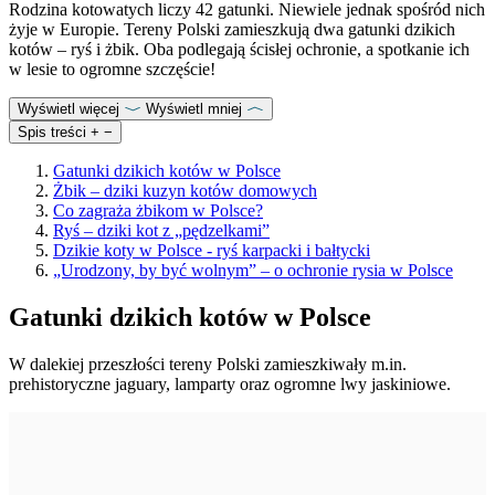
Rodzina kotowatych liczy 42 gatunki. Niewiele jednak spośród nich
żyje w Europie. Tereny Polski zamieszkują dwa gatunki dzikich
kotów – ryś i żbik. Oba podlegają ścisłej ochronie, a spotkanie ich
w lesie to ogromne szczęście!
Wyświetl więcej
Wyświetl mniej
Spis treści
+
−
Gatunki dzikich kotów w Polsce
Żbik – dziki kuzyn kotów domowych
Co zagraża żbikom w Polsce?
Ryś – dziki kot z „pędzelkami”
Dzikie koty w Polsce - ryś karpacki i bałtycki
„Urodzony, by być wolnym” – o ochronie rysia w Polsce
Gatunki dzikich kotów w Polsce
W dalekiej przeszłości tereny Polski zamieszkiwały m.in.
prehistoryczne jaguary, lamparty oraz ogromne lwy jaskiniowe.