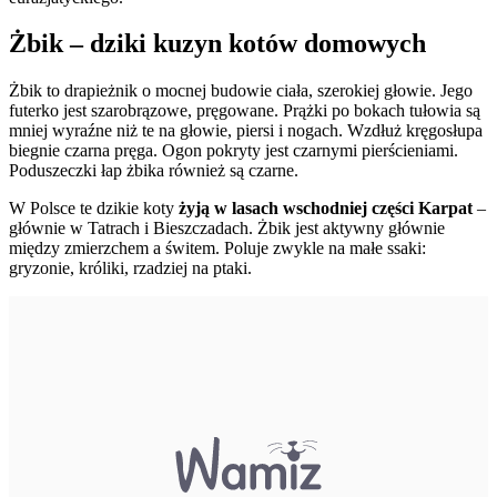
Żbik – dziki kuzyn kotów domowych
Żbik to drapieżnik o mocnej budowie ciała, szerokiej głowie. Jego
futerko jest szarobrązowe, pręgowane. Prążki po bokach tułowia są
mniej wyraźne niż te na głowie, piersi i nogach. Wzdłuż kręgosłupa
biegnie czarna pręga. Ogon pokryty jest czarnymi pierścieniami.
Poduszeczki łap żbika również są czarne.
W Polsce te dzikie koty
żyją w lasach wschodniej części Karpat
–
głównie w Tatrach i Bieszczadach. Żbik jest aktywny głównie
między zmierzchem a świtem. Poluje zwykle na małe ssaki:
gryzonie, króliki, rzadziej na ptaki.