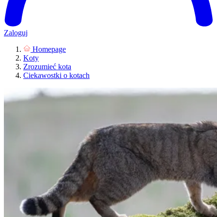
Zaloguj
Homepage
Koty
Zrozumieć kota
Ciekawostki o kotach