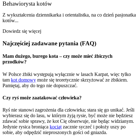
Behawiorysta kotów
Z wykształcenia dziennikarka i orientalistka, na co dzień pasjonatka
kotów...
Dowiedz się więcej
Najczęściej zadawane pytania (FAQ)
Mam dużego, burego kota – czy może mieć żbiczych
przodków?
W Polsce żbiki występują wyłącznie w lasach Karpat, więc tylko
tam
kot domowy
może się teoretycznie skrzyżować ze żbikiem.
Pamiętaj, aby do tego nie dopuszczać.
Czy ryś może zaatakować człowieka?
Ryś nie stanowi zagrożenia dla człowieka; stara się go unikać. Jeśli
wybierasz się do lasu, w którym żyją rysie, być może nie będziesz
zdawać sobie sprawy, że kot Cię obserwuje, nie będąc widzianym.
Jedynie rysica broniąca
kociąt
zacznie syczeć i położy uszy po
sobie, aby odpędzić nieproszonych gości od gniazda.