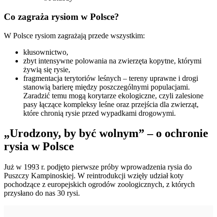
Co zagraża rysiom w Polsce?
W Polsce rysiom zagrażają przede wszystkim:
kłusownictwo,
zbyt intensywne polowania na zwierzęta kopytne, którymi
żywią się rysie,
fragmentacja terytoriów leśnych – tereny uprawne i drogi
stanowią barierę między poszczególnymi populacjami.
Zaradzić temu mogą korytarze ekologiczne, czyli zalesione
pasy łączące kompleksy leśne oraz przejścia dla zwierząt,
które chronią rysie przed wypadkami drogowymi.
„Urodzony, by być wolnym” – o ochronie
rysia w Polsce
Już w 1993 r. podjęto pierwsze próby wprowadzenia rysia do
Puszczy Kampinoskiej. W reintrodukcji wzięły udział koty
pochodzące z europejskich ogrodów zoologicznych, z których
przysłano do nas 30 rysi.