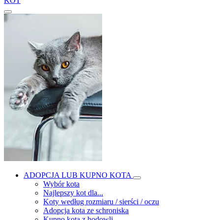
KOT
ADOPCJA LUB KUPNO KOTA
Wybór kota
Najlepszy kot dla...
Koty według rozmiaru / sierści / oczu
Adopcja kota ze schroniska
Kupno kota z hodowli