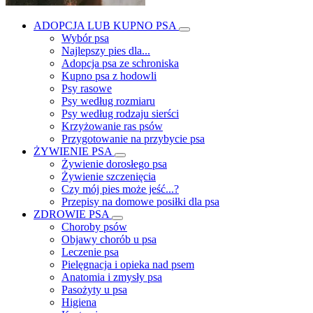
ADOPCJA LUB KUPNO PSA
Wybór psa
Najlepszy pies dla...
Adopcja psa ze schroniska
Kupno psa z hodowli
Psy rasowe
Psy według rozmiaru
Psy według rodzaju sierści
Krzyżowanie ras psów
Przygotowanie na przybycie psa
ŻYWIENIE PSA
Żywienie dorosłego psa
Żywienie szczenięcia
Czy mój pies może jeść...?
Przepisy na domowe posiłki dla psa
ZDROWIE PSA
Choroby psów
Objawy chorób u psa
Leczenie psa
Pielęgnacja i opieka nad psem
Anatomia i zmysły psa
Pasożyty u psa
Higiena