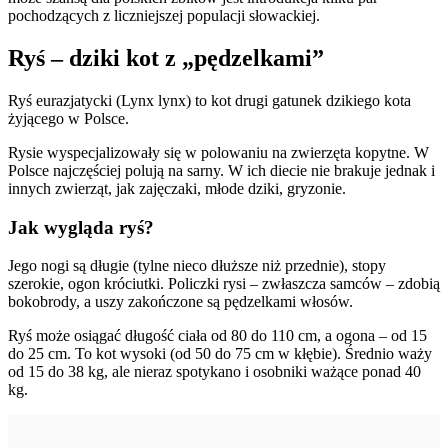
pochodzących z liczniejszej populacji słowackiej.
Ryś – dziki kot z „pędzelkami”
Ryś eurazjatycki (Lynx lynx) to kot drugi gatunek dzikiego kota
żyjącego w Polsce.
Rysie wyspecjalizowały się w polowaniu na zwierzęta kopytne. W
Polsce najczęściej polują na sarny. W ich diecie nie brakuje jednak i
innych zwierząt, jak zajęczaki, młode dziki, gryzonie.
Jak wygląda ryś?
Jego nogi są długie (tylne nieco dłuższe niż przednie), stopy
szerokie, ogon króciutki. Policzki rysi – zwłaszcza samców – zdobią
bokobrody, a uszy zakończone są pędzelkami włosów.
Ryś może osiągać długość ciała od 80 do 110 cm, a ogona – od 15
do 25 cm. To kot wysoki (od 50 do 75 cm w kłębie). Średnio waży
od 15 do 38 kg, ale nieraz spotykano i osobniki ważące ponad 40
kg.