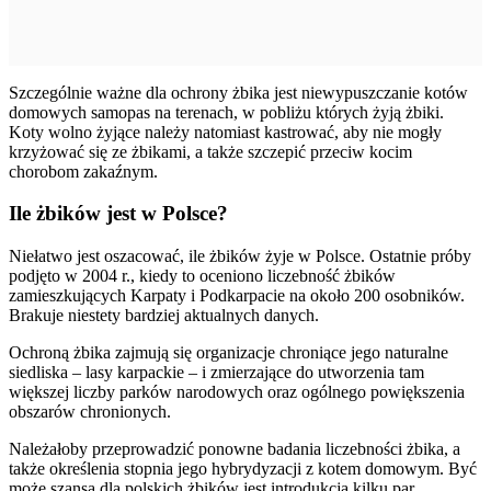
Szczególnie ważne dla ochrony żbika jest niewypuszczanie kotów
domowych samopas na terenach, w pobliżu których żyją żbiki.
Koty wolno żyjące należy natomiast kastrować, aby nie mogły
krzyżować się ze żbikami, a także szczepić przeciw kocim
chorobom zakaźnym.
Ile żbików jest w Polsce?
Niełatwo jest oszacować, ile żbików żyje w Polsce. Ostatnie próby
podjęto w 2004 r., kiedy to oceniono liczebność żbików
zamieszkujących Karpaty i Podkarpacie na około 200 osobników.
Brakuje niestety bardziej aktualnych danych.
Ochroną żbika zajmują się organizacje chroniące jego naturalne
siedliska – lasy karpackie – i zmierzające do utworzenia tam
większej liczby parków narodowych oraz ogólnego powiększenia
obszarów chronionych.
Należałoby przeprowadzić ponowne badania liczebności żbika, a
także określenia stopnia jego hybrydyzacji z kotem domowym. Być
może szansą dla polskich żbików jest introdukcja kilku par