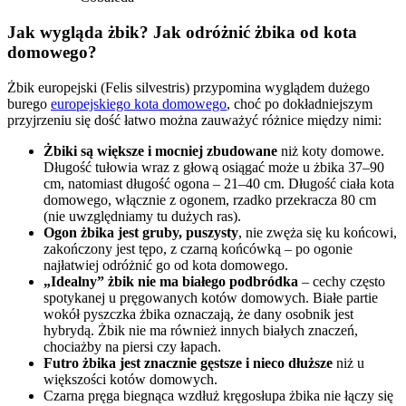
Jak wygląda żbik? Jak odróżnić żbika od kota
domowego?
Żbik europejski (Felis silvestris) przypomina wyglądem dużego
burego
europejskiego kota domowego
, choć po dokładniejszym
przyjrzeniu się dość łatwo można zauważyć różnice między nimi:
Żbiki są większe i mocniej zbudowane
niż koty domowe.
Długość tułowia wraz z głową osiągać może u żbika 37–90
cm, natomiast długość ogona – 21–40 cm. Długość ciała kota
domowego, włącznie z ogonem, rzadko przekracza 80 cm
(nie uwzględniamy tu dużych ras).
Ogon żbika jest gruby, puszysty
, nie zwęża się ku końcowi,
zakończony jest tępo, z czarną końcówką – po ogonie
najłatwiej odróżnić go od kota domowego.
„Idealny” żbik nie ma białego podbródka
– cechy często
spotykanej u pręgowanych kotów domowych. Białe partie
wokół pyszczka żbika oznaczają, że dany osobnik jest
hybrydą. Żbik nie ma również innych białych znaczeń,
chociażby na piersi czy łapach.
Futro żbika jest znacznie gęstsze i nieco dłuższe
niż u
większości kotów domowych.
Czarna pręga biegnąca wzdłuż kręgosłupa żbika nie łączy się