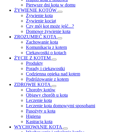
Pierwsze dni kota w domu
ŻYWIENIE KOTÓW
Żywienie kota
Żywienie kociąt
Czy mój kot może jeść...?
Domowe żywienie kota
ZROZUMIEĆ KOTA
Zachowanie kota
Komunikacja z kotem
Ciekawostki o kotach
ŻYCIE Z KOTEM
Produkty
Porady i ciekawostki
Codzienna opieka nad kotem
Podróżowanie z kotem
ZDROWIE KOTA
Choroby kotów
Objawy chorób u kota
Leczenie kota
Leczenie kota domowymi sposobami
Pasożyty u kota
Higiena
Kastracja kota
WYCHOWANIE KOTA