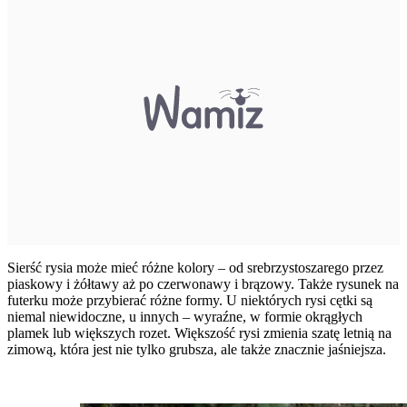
Sierść rysia może mieć różne kolory – od srebrzystoszarego przez
piaskowy i żółtawy aż po czerwonawy i brązowy. Także rysunek na
futerku może przybierać różne formy. U niektórych rysi cętki są
niemal niewidoczne, u innych – wyraźne, w formie okrągłych
plamek lub większych rozet. Większość rysi zmienia szatę letnią na
zimową, która jest nie tylko grubsza, ale także znacznie jaśniejsza.