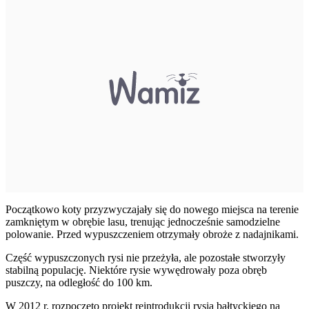
Początkowo koty przyzwyczajały się do nowego miejsca na terenie
zamkniętym w obrębie lasu, trenując jednocześnie samodzielne
polowanie. Przed wypuszczeniem otrzymały obroże z nadajnikami.
Część wypuszczonych rysi nie przeżyła, ale pozostałe stworzyły
stabilną populację. Niektóre rysie wywędrowały poza obręb
puszczy, na odległość do 100 km.
W 2012 r. rozpoczęto projekt reintrodukcji rysia bałtyckiego na