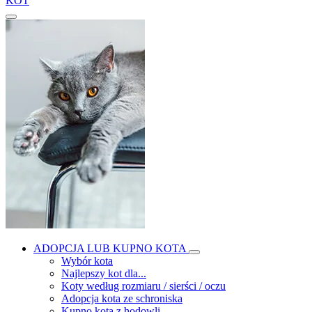
KOT
ADOPCJA LUB KUPNO KOTA
Wybór kota
Najlepszy kot dla...
Koty według rozmiaru / sierści / oczu
Adopcja kota ze schroniska
Kupno kota z hodowli