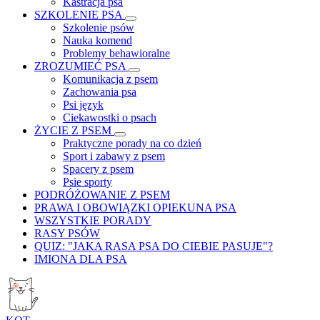
Kastracja psa
SZKOLENIE PSA
Szkolenie psów
Nauka komend
Problemy behawioralne
ZROZUMIEĆ PSA
Komunikacja z psem
Zachowania psa
Psi język
Ciekawostki o psach
ŻYCIE Z PSEM
Praktyczne porady na co dzień
Sport i zabawy z psem
Spacery z psem
Psie sporty
PODRÓŻOWANIE Z PSEM
PRAWA I OBOWIĄZKI OPIEKUNA PSA
WSZYSTKIE PORADY
RASY PSÓW
QUIZ: "JAKA RASA PSA DO CIEBIE PASUJE"?
IMIONA DLA PSA