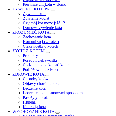
Pierwsze dni kota w domu
ŻYWIENIE KOTÓW
Żywienie kota
Żywienie kociąt
Czy mój kot może jeść...?
Domowe żywienie kota
ZROZUMIEĆ KOTA
Zachowanie kota
Komunikacja z kotem
Ciekawostki o kotach
ŻYCIE Z KOTEM
Produkty
Porady i ciekawostki
Codzienna opieka nad kotem
Podróżowanie z kotem
ZDROWIE KOTA
Choroby kotów
Objawy chorób u kota
Leczenie kota
Leczenie kota domowymi sposobami
Pasożyty u kota
Higiena
Kastracja kota
WYCHOWANIE KOTA