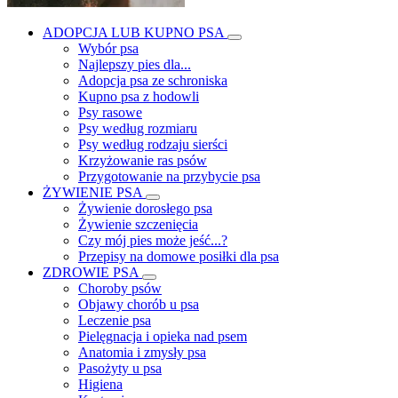
ADOPCJA LUB KUPNO PSA
Wybór psa
Najlepszy pies dla...
Adopcja psa ze schroniska
Kupno psa z hodowli
Psy rasowe
Psy według rozmiaru
Psy według rodzaju sierści
Krzyżowanie ras psów
Przygotowanie na przybycie psa
ŻYWIENIE PSA
Żywienie dorosłego psa
Żywienie szczenięcia
Czy mój pies może jeść...?
Przepisy na domowe posiłki dla psa
ZDROWIE PSA
Choroby psów
Objawy chorób u psa
Leczenie psa
Pielęgnacja i opieka nad psem
Anatomia i zmysły psa
Pasożyty u psa
Higiena