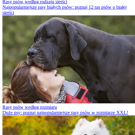
Rasy psów według rodzaju sierści
Najpopularniejsze rasy białych psów: poznaj 12 ras psów o białej
sierści
Rasy psów według rozmiaru
Duże psy: poznaj najpopularniejsze rasy psów w rozmiarze XXL!