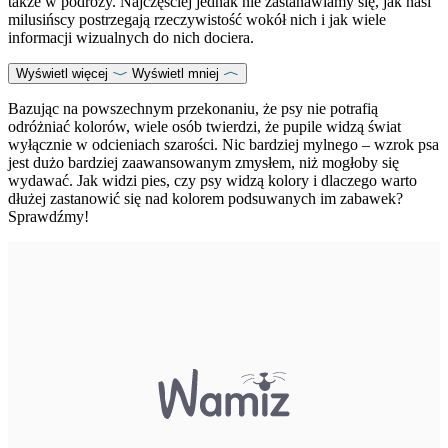
także w podróży. Najczęściej jednak nie zastanawiamy się, jak nasi
milusińscy postrzegają rzeczywistość wokół nich i jak wiele
informacji wizualnych do nich dociera.
Wyświetl więcej
Wyświetl mniej
Bazując na powszechnym przekonaniu, że psy nie potrafią
odróżniać kolorów, wiele osób twierdzi, że pupile widzą świat
wyłącznie w odcieniach szarości. Nic bardziej mylnego – wzrok psa
jest dużo bardziej zaawansowanym zmysłem, niż mogłoby się
wydawać. Jak widzi pies, czy psy widzą kolory i dlaczego warto
dłużej zastanowić się nad kolorem podsuwanych im zabawek?
Sprawdźmy!