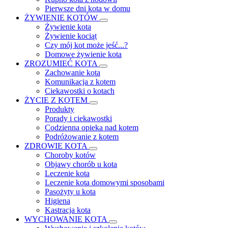
Pierwsze dni kota w domu
ŻYWIENIE KOTÓW
Żywienie kota
Żywienie kociąt
Czy mój kot może jeść...?
Domowe żywienie kota
ZROZUMIEĆ KOTA
Zachowanie kota
Komunikacja z kotem
Ciekawostki o kotach
ŻYCIE Z KOTEM
Produkty
Porady i ciekawostki
Codzienna opieka nad kotem
Podróżowanie z kotem
ZDROWIE KOTA
Choroby kotów
Objawy chorób u kota
Leczenie kota
Leczenie kota domowymi sposobami
Pasożyty u kota
Higiena
Kastracja kota
WYCHOWANIE KOTA