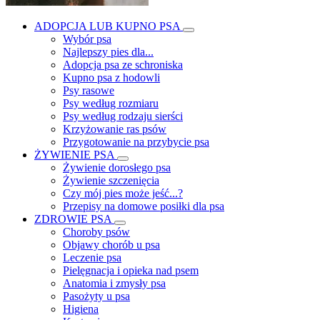
ADOPCJA LUB KUPNO PSA
Wybór psa
Najlepszy pies dla...
Adopcja psa ze schroniska
Kupno psa z hodowli
Psy rasowe
Psy według rozmiaru
Psy według rodzaju sierści
Krzyżowanie ras psów
Przygotowanie na przybycie psa
ŻYWIENIE PSA
Żywienie dorosłego psa
Żywienie szczenięcia
Czy mój pies może jeść...?
Przepisy na domowe posiłki dla psa
ZDROWIE PSA
Choroby psów
Objawy chorób u psa
Leczenie psa
Pielęgnacja i opieka nad psem
Anatomia i zmysły psa
Pasożyty u psa
Higiena