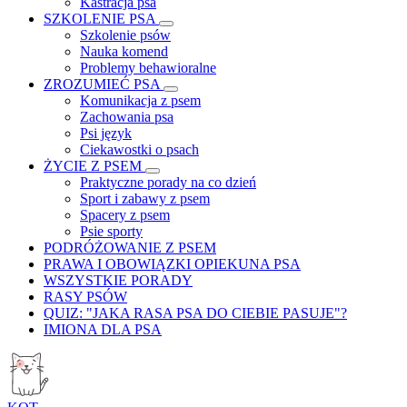
Kastracja psa
SZKOLENIE PSA
Szkolenie psów
Nauka komend
Problemy behawioralne
ZROZUMIEĆ PSA
Komunikacja z psem
Zachowania psa
Psi język
Ciekawostki o psach
ŻYCIE Z PSEM
Praktyczne porady na co dzień
Sport i zabawy z psem
Spacery z psem
Psie sporty
PODRÓŻOWANIE Z PSEM
PRAWA I OBOWIĄZKI OPIEKUNA PSA
WSZYSTKIE PORADY
RASY PSÓW
QUIZ: "JAKA RASA PSA DO CIEBIE PASUJE"?
IMIONA DLA PSA