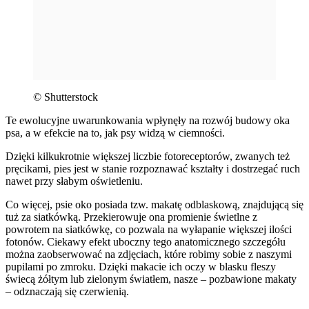
© Shutterstock
Te ewolucyjne uwarunkowania wpłynęły na rozwój budowy oka
psa, a w efekcie na to, jak psy widzą w ciemności.
Dzięki kilkukrotnie większej liczbie fotoreceptorów, zwanych też
pręcikami, pies jest w stanie rozpoznawać kształty i dostrzegać ruch
nawet przy słabym oświetleniu.
Co więcej, psie oko posiada tzw. makatę odblaskową, znajdującą się
tuż za siatkówką. Przekierowuje ona promienie świetlne z
powrotem na siatkówkę, co pozwala na wyłapanie większej ilości
fotonów. Ciekawy efekt uboczny tego anatomicznego szczegółu
można zaobserwować na zdjęciach, które robimy sobie z naszymi
pupilami po zmroku. Dzięki makacie ich oczy w blasku fleszy
świecą żółtym lub zielonym światłem, nasze – pozbawione makaty
– odznaczają się czerwienią.