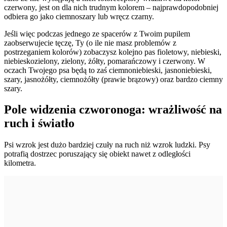
czerwony, jest on dla nich trudnym kolorem – najprawdopodobniej
odbiera go jako ciemnoszary lub wręcz czarny.
Jeśli więc podczas jednego ze spacerów z Twoim pupilem
zaobserwujecie tęczę, Ty (o ile nie masz problemów z
postrzeganiem kolorów) zobaczysz kolejno pas fioletowy, niebieski,
niebieskozielony, zielony, żółty, pomarańczowy i czerwony. W
oczach Twojego psa będą to zaś ciemnoniebieski, jasnoniebieski,
szary, jasnożółty, ciemnożółty (prawie brązowy) oraz bardzo ciemny
szary.
Pole widzenia czworonoga: wrażliwość na
ruch i światło
Psi wzrok jest dużo bardziej czuły na ruch niż wzrok ludzki. Psy
potrafią dostrzec poruszający się obiekt nawet z odległości
kilometra.