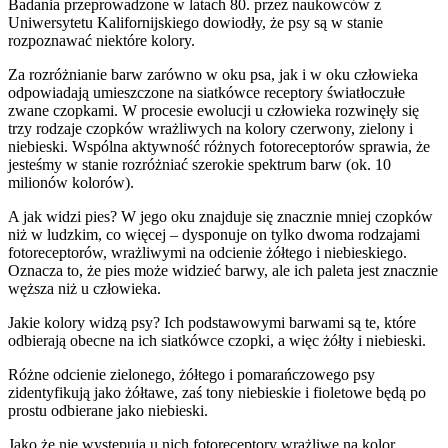
Badania przeprowadzone w latach 80. przez naukowców z
Uniwersytetu Kalifornijskiego dowiodły, że psy są w stanie
rozpoznawać niektóre kolory.
Za rozróżnianie barw zarówno w oku psa, jak i w oku człowieka
odpowiadają umieszczone na siatkówce receptory światłoczułe
zwane czopkami. W procesie ewolucji u człowieka rozwinęły się
trzy rodzaje czopków wrażliwych na kolory czerwony, zielony i
niebieski. Wspólna aktywność różnych fotoreceptorów sprawia, że
jesteśmy w stanie rozróżniać szerokie spektrum barw (ok. 10
milionów kolorów).
A jak widzi pies? W jego oku znajduje się znacznie mniej czopków
niż w ludzkim, co więcej – dysponuje on tylko dwoma rodzajami
fotoreceptorów, wrażliwymi na odcienie żółtego i niebieskiego.
Oznacza to, że pies może widzieć barwy, ale ich paleta jest znacznie
węższa niż u człowieka.
Jakie kolory widzą psy? Ich podstawowymi barwami są te, które
odbierają obecne na ich siatkówce czopki, a więc żółty i niebieski.
Różne odcienie zielonego, żółtego i pomarańczowego psy
zidentyfikują jako żółtawe, zaś tony niebieskie i fioletowe będą po
prostu odbierane jako niebieski.
Jako że nie występują u nich fotoreceptory wrażliwe na kolor