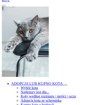
KOT
ADOPCJA LUB KUPNO KOTA
Wybór kota
Najlepszy kot dla...
Koty według rozmiaru / sierści / oczu
Adopcja kota ze schroniska
Kupno kota z hodowli