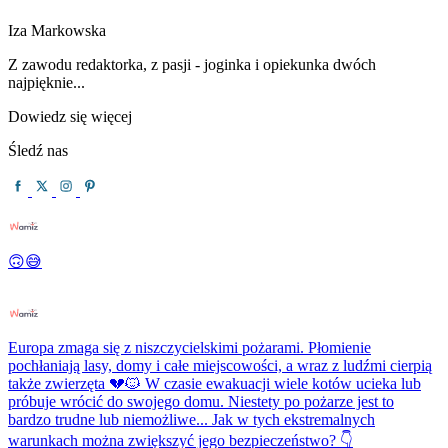
Iza Markowska
Z zawodu redaktorka, z pasji - joginka i opiekunka dwóch
najpięknie...
Dowiedz się więcej
Śledź nas
🙃😅
Europa zmaga się z niszczycielskimi pożarami. Płomienie
pochłaniają lasy, domy i całe miejscowości, a wraz z ludźmi cierpią
także zwierzęta 💔🐱 W czasie ewakuacji wiele kotów ucieka lub
próbuje wrócić do swojego domu. Niestety po pożarze jest to
bardzo trudne lub niemożliwe... Jak w tych ekstremalnych
warunkach można zwiększyć jego bezpieczeństwo? 👇