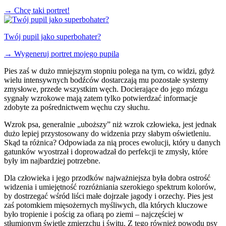
→
Chcę taki portret!
Twój pupil jako superbohater?
→
Wygeneruj portret mojego pupila
Pies zaś w dużo mniejszym stopniu polega na tym, co widzi, gdyż
wielu intensywnych bodźców dostarczają mu pozostałe systemy
zmysłowe, przede wszystkim węch. Docierające do jego mózgu
sygnały wzrokowe mają zatem tylko potwierdzać informacje
zdobyte za pośrednictwem węchu czy słuchu.
Wzrok psa, generalnie „uboższy” niż wzrok człowieka, jest jednak
dużo lepiej przystosowany do widzenia przy słabym oświetleniu.
Skąd ta różnica? Odpowiada za nią proces ewolucji, który u danych
gatunków wyostrzał i doprowadzał do perfekcji te zmysły, które
były im najbardziej potrzebne.
Dla człowieka i jego przodków najważniejsza była dobra ostrość
widzenia i umiejętność rozróżniania szerokiego spektrum kolorów,
by dostrzegać wśród liści małe dojrzałe jagody i orzechy. Pies jest
zaś potomkiem mięsożernych myśliwych, dla których kluczowe
było tropienie i pościg za ofiarą po ziemi – najczęściej w
stłumionym świetle zmierzchu i świtu. Z tego również powodu psy