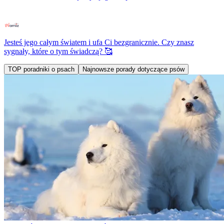
Jesteś jego całym światem i ufa Ci bezgranicznie. Czy znasz
sygnały, które o tym świadczą? 🥰
TOP poradniki o psach
Najnowsze porady dotyczące psów