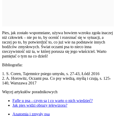
Pies, jak zostało wspomniane, używa bowiem wzroku zgoła inaczej
niż człowiek – nie po to, by ocenić i rozeznać się w sytuacji, a
raczej po to, by potwierdzić to, co już wie na podstawie innych
bodźców zmysłowych. Świat oczami psa to nieco inna
rzeczywistość niż ta, w której porusza się jego właściciel. Warto
pamiętać o tym na co dzień!
Bibliografia:
1. S. Coren, Tajemnice psiego umysłu, s. 27-43, Łódź 2016
2. A. Horowitz, Oczami psa. Co psy wiedzą, myślą i czują, s. 125-
140, Warszawa 2017
Więcej artykułów poradnikowych
Fafle u psa - czym są i co warto o nich wiedzieć?
Jak pies widzi obrazy telewizora?
Anatomia i zmysły psa