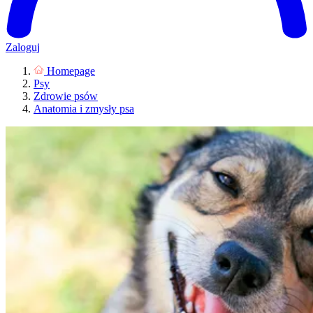
Zaloguj
Homepage
Psy
Zdrowie psów
Anatomia i zmysły psa