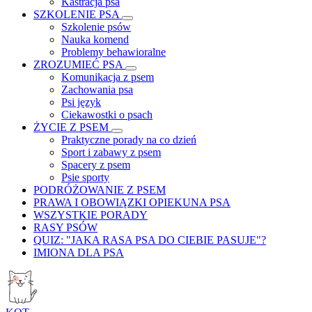
Kastracja psa
SZKOLENIE PSA
Szkolenie psów
Nauka komend
Problemy behawioralne
ZROZUMIEĆ PSA
Komunikacja z psem
Zachowania psa
Psi język
Ciekawostki o psach
ŻYCIE Z PSEM
Praktyczne porady na co dzień
Sport i zabawy z psem
Spacery z psem
Psie sporty
PODRÓŻOWANIE Z PSEM
PRAWA I OBOWIĄZKI OPIEKUNA PSA
WSZYSTKIE PORADY
RASY PSÓW
QUIZ: "JAKA RASA PSA DO CIEBIE PASUJE"?
IMIONA DLA PSA