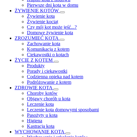
Pierwsze dni kota w domu
ŻYWIENIE KOTÓW
Żywienie kota
Żywienie kociąt
Czy mój kot może jeść...?
Domowe żywienie kota
ZROZUMIEĆ KOTA
Zachowanie kota
Komunikacja z kotem
Ciekawostki o kotach
ŻYCIE Z KOTEM
Produkty
Porady i ciekawostki
Codzienna opieka nad kotem
Podróżowanie z kotem
ZDROWIE KOTA
Choroby kotów
Objawy chorób u kota
Leczenie kota
Leczenie kota domowymi sposobami
Pasożyty u kota
Higiena
Kastracja kota
WYCHOWANIE KOTA