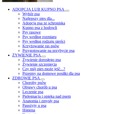
ADOPCJA LUB KUPNO PSA
Wybór psa
Najlepszy pies dla...
Adopcja psa ze schroniska
Kupno psa z hodowli
Psy rasowe
Psy według rozmiaru
Psy według rodzaju sierści
Krzyżowanie ras psów
Przygotowanie na przybycie psa
ŻYWIENIE PSA
Żywienie dorosłego psa
Żywienie szczenięcia
Czy mój pies może jeść...?
Przepisy na domowe posiłki dla psa
ZDROWIE PSA
Choroby psów
Objawy chorób u psa
Leczenie psa
Pielęgnacja i opieka nad psem
Anatomia i zmysły psa
Pasożyty u psa
Higiena