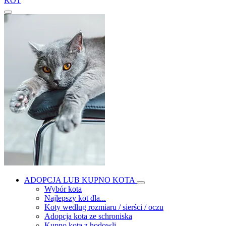
KOT
ADOPCJA LUB KUPNO KOTA
Wybór kota
Najlepszy kot dla...
Koty według rozmiaru / sierści / oczu
Adopcja kota ze schroniska
Kupno kota z hodowli