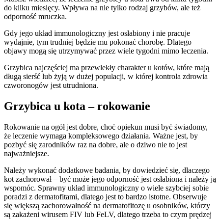
do kilku miesięcy. Wpływa na nie tylko rodzaj grzybów, ale też
odporność mruczka.
Gdy jego układ immunologiczny jest osłabiony i nie pracuje
wydajnie, tym trudniej będzie mu pokonać chorobę. Dlatego
objawy mogą się utrzymywać przez wiele tygodni mimo leczenia.
Grzybica najczęściej ma przewlekły charakter u kotów, które mają
długą sierść lub żyją w dużej populacji, w której kontrola zdrowia
czworonogów jest utrudniona.
Grzybica u kota – rokowanie
Rokowanie na ogół jest dobre, choć opiekun musi być świadomy,
że leczenie wymaga kompleksowego działania. Ważne jest, by
pozbyć się zarodników raz na dobre, ale o dziwo nie to jest
najważniejsze.
Należy wykonać dodatkowe badania, by dowiedzieć się, dlaczego
kot zachorował – być może jego odporność jest osłabiona i należy ją
wspomóc. Sprawny układ immunologiczny o wiele szybciej sobie
poradzi z dermatofitami, dlatego jest to bardzo istotne. Obserwuje
się większą zachorowalność na dermatofitozę u osobników, którzy
są zakażeni wirusem FIV lub FeLV, dlatego trzeba to czym prędzej