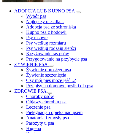
ADOPCJA LUB KUPNO PSA
Wybór psa
Najlepszy pies dla...
Adopcja psa ze schroniska
Kupno psa z hodowli
Psy rasowe
Psy według rozmiaru
Psy według rodzaju sierści
Krzyżowanie ras psów
Przygotowanie na przybycie psa
ŻYWIENIE PSA
Żywienie dorosłego psa
Żywienie szczenięcia
Czy mój pies może jeść...?
Przepisy na domowe posiłki dla psa
ZDROWIE PSA
Choroby psów
Objawy chorób u psa
Leczenie psa
Pielęgnacja i opieka nad psem
Anatomia i zmysły psa
Pasożyty u psa
Higiena