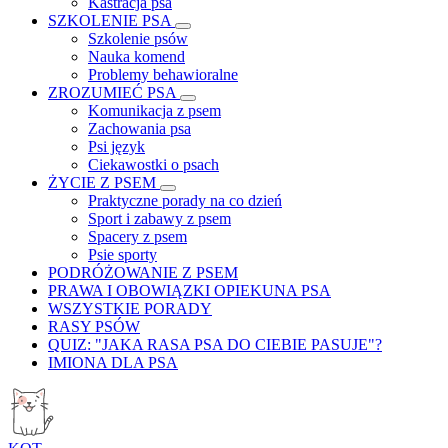
Kastracja psa
SZKOLENIE PSA
Szkolenie psów
Nauka komend
Problemy behawioralne
ZROZUMIEĆ PSA
Komunikacja z psem
Zachowania psa
Psi język
Ciekawostki o psach
ŻYCIE Z PSEM
Praktyczne porady na co dzień
Sport i zabawy z psem
Spacery z psem
Psie sporty
PODRÓŻOWANIE Z PSEM
PRAWA I OBOWIĄZKI OPIEKUNA PSA
WSZYSTKIE PORADY
RASY PSÓW
QUIZ: "JAKA RASA PSA DO CIEBIE PASUJE"?
IMIONA DLA PSA