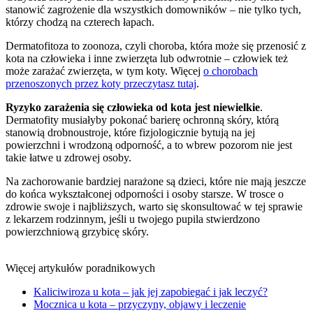
stanowić zagrożenie dla wszystkich domowników – nie tylko tych,
którzy chodzą na czterech łapach.
Dermatofitoza to zoonoza, czyli choroba, która może się przenosić z
kota na człowieka i inne zwierzęta lub odwrotnie – człowiek też
może zarażać zwierzęta, w tym koty. Więcej
o chorobach
przenoszonych przez koty przeczytasz tutaj
.
Ryzyko zarażenia się człowieka od kota jest niewielkie
.
Dermatofity musiałyby pokonać barierę ochronną skóry, którą
stanowią drobnoustroje, które fizjologicznie bytują na jej
powierzchni i wrodzoną odporność, a to wbrew pozorom nie jest
takie łatwe u zdrowej osoby.
Na zachorowanie bardziej narażone są dzieci, które nie mają jeszcze
do końca wykształconej odporności i osoby starsze. W trosce o
zdrowie swoje i najbliższych, warto się skonsultować w tej sprawie
z lekarzem rodzinnym, jeśli u twojego pupila stwierdzono
powierzchniową grzybicę skóry.
Więcej artykułów poradnikowych
Kaliciwiroza u kota – jak jej zapobiegać i jak leczyć?
Mocznica u kota – przyczyny, objawy i leczenie