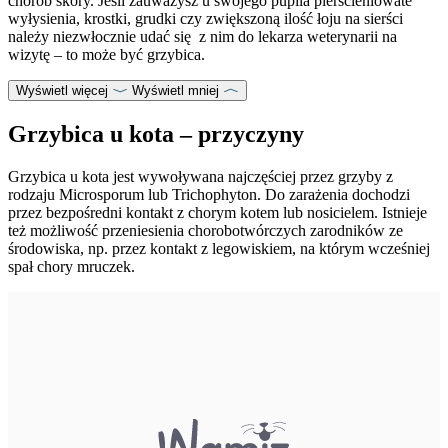
chorób skóry. Jeśli zauważysz u swojego pupila pierścieniowate
wyłysienia, krostki, grudki czy zwiększoną ilość łoju na sierści
należy niezwłocznie udać się z nim do lekarza weterynarii na
wizytę – to może być grzybica.
Wyświetl więcej
Wyświetl mniej
Grzybica u kota – przyczyny
Grzybica u kota jest wywoływana najczęściej przez grzyby z
rodzaju Microsporum lub Trichophyton. Do zarażenia dochodzi
przez bezpośredni kontakt z chorym kotem lub nosicielem. Istnieje
też możliwość przeniesienia chorobotwórczych zarodników ze
środowiska, np. przez kontakt z legowiskiem, na którym wcześniej
spał chory mruczek.