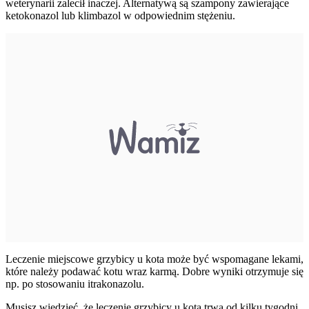
weterynarii zalecił inaczej. Alternatywą są szampony zawierające
ketokonazol lub klimbazol w odpowiednim stężeniu.
Leczenie miejscowe grzybicy u kota może być wspomagane lekami,
które należy podawać kotu wraz karmą. Dobre wyniki otrzymuje się
np. po stosowaniu itrakonazolu.
Musisz wiedzieć, że leczenie grzybicy u kota trwa od kilku tygodni