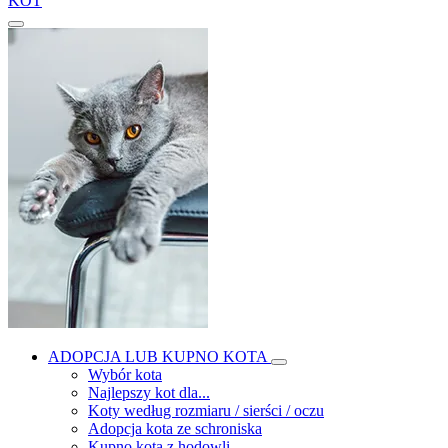
KOT
ADOPCJA LUB KUPNO KOTA
Wybór kota
Najlepszy kot dla...
Koty według rozmiaru / sierści / oczu
Adopcja kota ze schroniska
Kupno kota z hodowli