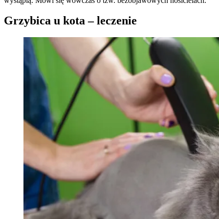
wystąpią. Mówi się wówczas o tzw. bezobjawowych nosicielach.
Grzybica u kota – leczenie