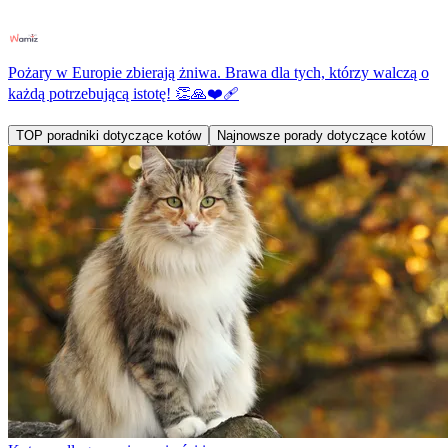
Pożary w Europie zbierają żniwa. Brawa dla tych, którzy walczą o
każdą potrzebującą istotę! 👏🙏❤️‍🩹
TOP poradniki dotyczące kotów
Najnowsze porady dotyczące kotów