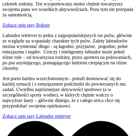
członek rodziny. Ten wysportowany molos chętnie towarzyszy
swojemu panu we wszelkich aktywnościach. Poza tym nie przepada
za samotnością.
Zobacz opis rasy Bokser
Labrador retriever to jedna z najpopularniejszych ras psów, głównie
ze względu na wspaniały charakter tych psów. Zalety labradorów
można wymieniać długo - są łagodne, przyjazne, pogodne, pełne
entuzjazmu i mądre. Uroczy i inteligentny labrador może pełnić
różne role – od towarzysza rodziny, przez aportera na polowaniach,
po psa asystującego, pomagającego ludziom cierpiącym na różne
choroby.
Jest psem bardzo wszechstronnym - potrafi dostosować się do
każdej sytuacji i z entuzjazmem podchodzi do powierzanych mu
zadań. Uwielbia najróżniejsze aktywności sportowe (a w
szczególności sporty wodne), w których chętnie walczy o
najwyższe laury – głównie dlatego, że z całego serca chce się
przypodobać swojemu opiekunowi.
Zobacz opis rasy Labrador retriever