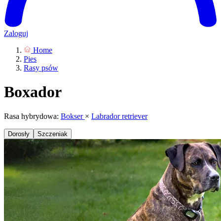
Zaloguj
Home
Pies
Rasy psów
Boxador
Rasa hybrydowa:
Bokser
×
Labrador retriever
Dorosły
Szczeniak