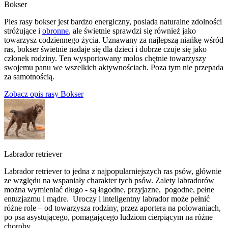
Bokser
Pies rasy bokser jest bardzo energiczny, posiada naturalne zdolności
stróżujące i
obronne
, ale świetnie sprawdzi się również jako
towarzysz codziennego życia. Uznawany za najlepszą niańkę wśród
ras, bokser świetnie nadaje się dla dzieci i dobrze czuje się jako
członek rodziny. Ten wysportowany molos chętnie towarzyszy
swojemu panu we wszelkich aktywnościach. Poza tym nie przepada
za samotnością.
Zobacz opis rasy Bokser
Labrador retriever
Labrador retriever to jedna z najpopularniejszych ras psów, głównie
ze względu na wspaniały charakter tych psów. Zalety labradorów
można wymieniać długo - są łagodne, przyjazne, pogodne, pełne
entuzjazmu i mądre. Uroczy i inteligentny labrador może pełnić
różne role – od towarzysza rodziny, przez aportera na polowaniach,
po psa asystującego, pomagającego ludziom cierpiącym na różne
choroby.