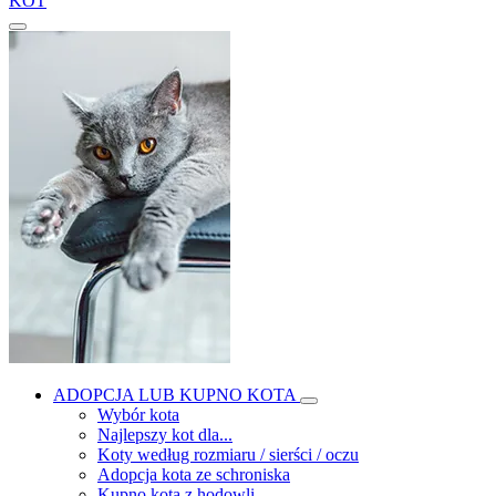
KOT
ADOPCJA LUB KUPNO KOTA
Wybór kota
Najlepszy kot dla...
Koty według rozmiaru / sierści / oczu
Adopcja kota ze schroniska
Kupno kota z hodowli