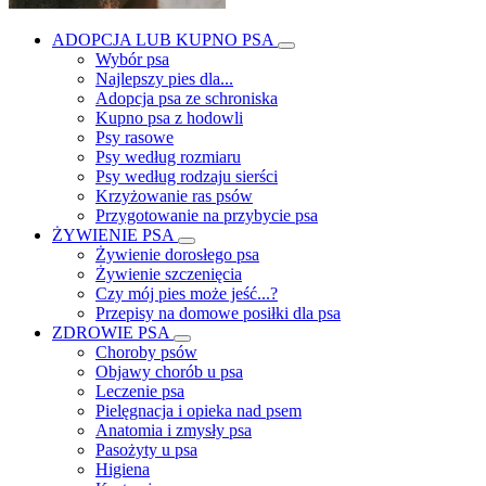
ADOPCJA LUB KUPNO PSA
Wybór psa
Najlepszy pies dla...
Adopcja psa ze schroniska
Kupno psa z hodowli
Psy rasowe
Psy według rozmiaru
Psy według rodzaju sierści
Krzyżowanie ras psów
Przygotowanie na przybycie psa
ŻYWIENIE PSA
Żywienie dorosłego psa
Żywienie szczenięcia
Czy mój pies może jeść...?
Przepisy na domowe posiłki dla psa
ZDROWIE PSA
Choroby psów
Objawy chorób u psa
Leczenie psa
Pielęgnacja i opieka nad psem
Anatomia i zmysły psa
Pasożyty u psa
Higiena