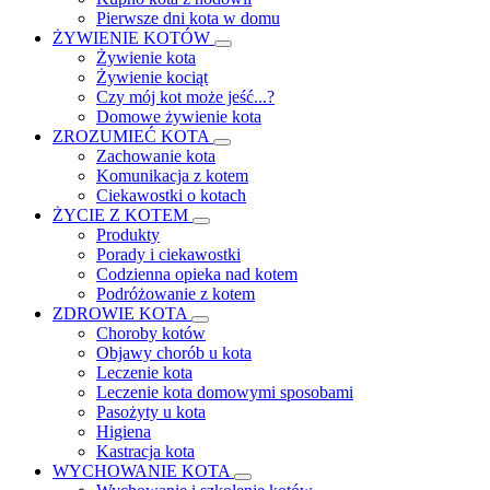
Pierwsze dni kota w domu
ŻYWIENIE KOTÓW
Żywienie kota
Żywienie kociąt
Czy mój kot może jeść...?
Domowe żywienie kota
ZROZUMIEĆ KOTA
Zachowanie kota
Komunikacja z kotem
Ciekawostki o kotach
ŻYCIE Z KOTEM
Produkty
Porady i ciekawostki
Codzienna opieka nad kotem
Podróżowanie z kotem
ZDROWIE KOTA
Choroby kotów
Objawy chorób u kota
Leczenie kota
Leczenie kota domowymi sposobami
Pasożyty u kota
Higiena
Kastracja kota
WYCHOWANIE KOTA