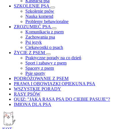
Kastracja psa
SZKOLENIE PSA
Szkolenie psów
Nauka komend
Problemy behawioralne
ZROZUMIEĆ PSA
Komunikacja z psem
Zachowania psa
Psi język
Ciekawostki o psach
ŻYCIE Z PSEM
Praktyczne porady na co dzień
Sport i zabawy z psem
Spacery z psem
Psie sporty
PODRÓŻOWANIE Z PSEM
PRAWA I OBOWIĄZKI OPIEKUNA PSA
WSZYSTKIE PORADY
RASY PSÓW
QUIZ: "JAKA RASA PSA DO CIEBIE PASUJE"?
IMIONA DLA PSA