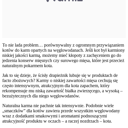
To nie lada problem… porównywalny z ogromnym przywiązaniem
kotów do karm opartych na węglowodanach. Jeśli kot był karmiony
niskiej jakości karmą, możemy mieć kłopoty z zachęceniem go do
jedzenia konserw mięsnych czy surowego mięsa, które jest przecież
naturalnym pokarmem kota.
Jak to się dzieje, że ścisły drapieżnik lubuje się w produktach de
facto zbożowych? Karmy o niskiej zawartości mięsa cechują się
często intensywnym, atrakcyjnym dla kota zapachem, który
rekompensuje mu niską zawartość białka zwierzęcego, a wysoką –
bezużytecznych dla niego węglowodanów.
Naturalna karma nie pachnie tak intensywnie. Podobnie wiele
„smaczków” dla kotów zawiera przede wszystkim węglowodany
wraz z dodatkami smakowymi i aromatami podnoszącymi
atrakcyjność produktu w oczach – a raczej nozdrzach – kota.