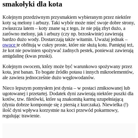
smakołyki dla kota
Kolejnym przedziwnym przysmakiem wybieranym przez niektóre
koty są melony i arbuzy. Taki wybór może mieć swoje dobre strony,
zwłaszcza latem – koty znane są z tego, że nie piją zbyt dużo, a
zarówno melony, jak i arbuzy (czy np. brzoskwinie) zawierają
bardzo dużo wody. Dostarczają także witamin. Uważaj jednak –
owoce
te obfitują w cukry proste, które nie służą kotu. Pamiętaj też,
że kot nie powinien spożywać żadnych pestek, ponieważ zawierają
amigdalinę (kwas pruski).
Kolejnym owocem, który może być warunkowo spożywany przez
kota, jest banan. To bogate źródło potasu i innych mikroelementów,
ale zawiera jednocześnie dużo węglowodanów.
Nieco lepszym pomysłem jest dynia – w postaci zmiksowanej lub
ugotowanej i przetartej. Dodatek dyni zawierają niektóre puszki dla
kotów, tzw. filetówki, które są znakomitą karmą uzupełniającą
(dynia dobrze komponuje się z piersią z kurczaka). Niewielka (!)
ilość dyni wpływa korzystnie na koci przewód pokarmowy,
regulując trawienie.