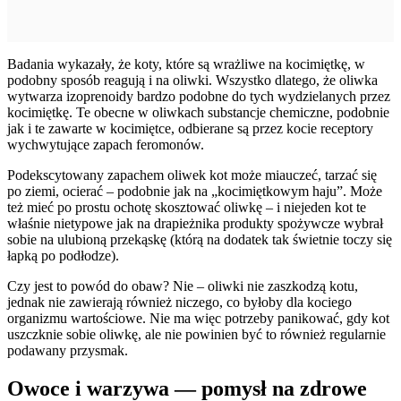
Badania wykazały, że koty, które są wrażliwe na kocimiętkę, w
podobny sposób reagują i na oliwki. Wszystko dlatego, że oliwka
wytwarza izoprenoidy bardzo podobne do tych wydzielanych przez
kocimiętkę. Te obecne w oliwkach substancje chemiczne, podobnie
jak i te zawarte w kocimiętce, odbierane są przez kocie receptory
wychwytujące zapach feromonów.
Podekscytowany zapachem oliwek kot może miauczeć, tarzać się
po ziemi, ocierać – podobnie jak na „kocimiętkowym haju”. Może
też mieć po prostu ochotę skosztować oliwkę – i niejeden kot te
właśnie nietypowe jak na drapieżnika produkty spożywcze wybrał
sobie na ulubioną przekąskę (którą na dodatek tak świetnie toczy się
łapką po podłodze).
Czy jest to powód do obaw? Nie – oliwki nie zaszkodzą kotu,
jednak nie zawierają również niczego, co byłoby dla kociego
organizmu wartościowe. Nie ma więc potrzeby panikować, gdy kot
uszczknie sobie oliwkę, ale nie powinien być to również regularnie
podawany przysmak.
Owoce i warzywa — pomysł na zdrowe