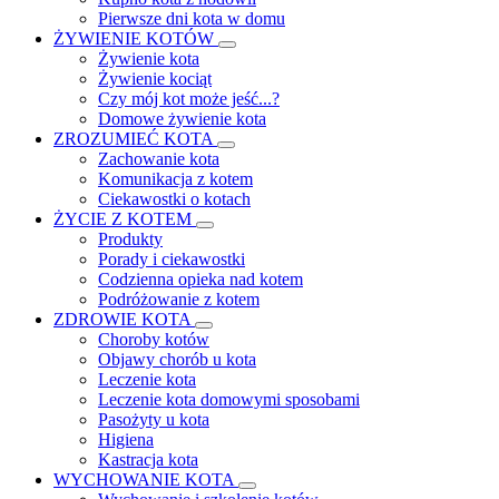
Pierwsze dni kota w domu
ŻYWIENIE KOTÓW
Żywienie kota
Żywienie kociąt
Czy mój kot może jeść...?
Domowe żywienie kota
ZROZUMIEĆ KOTA
Zachowanie kota
Komunikacja z kotem
Ciekawostki o kotach
ŻYCIE Z KOTEM
Produkty
Porady i ciekawostki
Codzienna opieka nad kotem
Podróżowanie z kotem
ZDROWIE KOTA
Choroby kotów
Objawy chorób u kota
Leczenie kota
Leczenie kota domowymi sposobami
Pasożyty u kota
Higiena
Kastracja kota
WYCHOWANIE KOTA