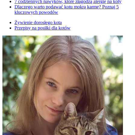
7 codziennych nawyków, które złagodzą alergię na koty
Dlaczego warto podawać kotu mokrą karmę? Poznaj 5
kluczowych powodów
Żywienie dorosłego kota
Przepisy na posiłki dla kotów