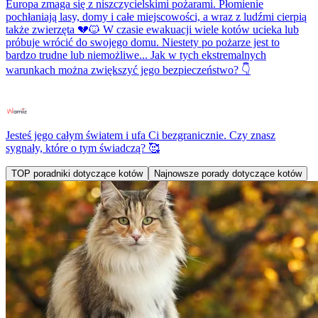
Europa zmaga się z niszczycielskimi pożarami. Płomienie
pochłaniają lasy, domy i całe miejscowości, a wraz z ludźmi cierpią
także zwierzęta 💔🐱 W czasie ewakuacji wiele kotów ucieka lub
próbuje wrócić do swojego domu. Niestety po pożarze jest to
bardzo trudne lub niemożliwe... Jak w tych ekstremalnych
warunkach można zwiększyć jego bezpieczeństwo? 👇
Jesteś jego całym światem i ufa Ci bezgranicznie. Czy znasz
sygnały, które o tym świadczą? 🥰
TOP poradniki dotyczące kotów
Najnowsze porady dotyczące kotów