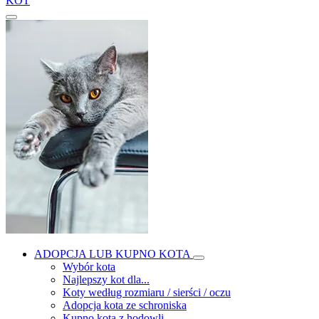
KOT
ADOPCJA LUB KUPNO KOTA
Wybór kota
Najlepszy kot dla...
Koty według rozmiaru / sierści / oczu
Adopcja kota ze schroniska
Kupno kota z hodowli