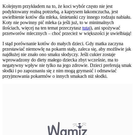
Kolejnym przykładem na to, że koci wybór często nie jest
podyktowany realną potrzebą, a kaprysem łakomczucha, jest
uwielbienie kotów dla mleka, śmietanki czy innego rodzaju nabiału.
Koty nie powinny pić mleka (a jeśli już, to w minimalnych
ilościach, więcej na ten temat przeczytasz
tutaj
), ani spożywać
przetworów mlecznych – choć przecież w większości je uwielbiają!
I stąd porównanie kotów do małych dzieci. Gdy matka zaczyna
przestawiać niemowlę na pokarm stały, zaleca się, aby możliwie jak
najdłużej nie znało ono smaku słodyczy. Jeśli cukier zostaje
wprowadzony do diety małego dziecka zbyt wcześnie, ma to
negatywny wpływ nie tylko na jego zdrowie. Dzieci preferują smak
słodki i po zapoznaniu się z nim mogą grymasić i odmawiać
przyjmowania pokarmów o innych smakach niż słodki.