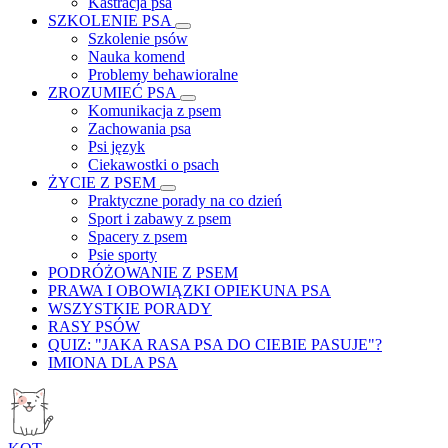
Kastracja psa
SZKOLENIE PSA
Szkolenie psów
Nauka komend
Problemy behawioralne
ZROZUMIEĆ PSA
Komunikacja z psem
Zachowania psa
Psi język
Ciekawostki o psach
ŻYCIE Z PSEM
Praktyczne porady na co dzień
Sport i zabawy z psem
Spacery z psem
Psie sporty
PODRÓŻOWANIE Z PSEM
PRAWA I OBOWIĄZKI OPIEKUNA PSA
WSZYSTKIE PORADY
RASY PSÓW
QUIZ: "JAKA RASA PSA DO CIEBIE PASUJE"?
IMIONA DLA PSA