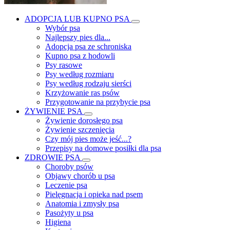
ADOPCJA LUB KUPNO PSA
Wybór psa
Najlepszy pies dla...
Adopcja psa ze schroniska
Kupno psa z hodowli
Psy rasowe
Psy według rozmiaru
Psy według rodzaju sierści
Krzyżowanie ras psów
Przygotowanie na przybycie psa
ŻYWIENIE PSA
Żywienie dorosłego psa
Żywienie szczenięcia
Czy mój pies może jeść...?
Przepisy na domowe posiłki dla psa
ZDROWIE PSA
Choroby psów
Objawy chorób u psa
Leczenie psa
Pielęgnacja i opieka nad psem
Anatomia i zmysły psa
Pasożyty u psa
Higiena