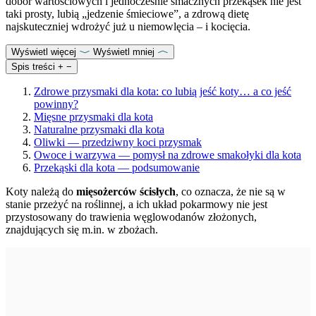
dobór wartościowych i jednocześnie smacznych przekąsek nie jest
taki prosty, lubią „jedzenie śmieciowe”, a zdrową dietę
najskuteczniej wdrożyć już u niemowlęcia – i kocięcia.
Wyświetl więcej
Wyświetl mniej
Spis treści
+
−
Zdrowe przysmaki dla kota: co lubią jeść koty… a co jeść
powinny?
Mięsne przysmaki dla kota
Naturalne przysmaki dla kota
Oliwki — przedziwny koci przysmak
Owoce i warzywa — pomysł na zdrowe smakołyki dla kota
Przekąski dla kota — podsumowanie
Koty należą do
mięsożerców ścisłych
, co oznacza, że nie są w
stanie przeżyć na roślinnej, a ich układ pokarmowy nie jest
przystosowany do trawienia węglowodanów złożonych,
znajdujących się m.in. w zbożach.