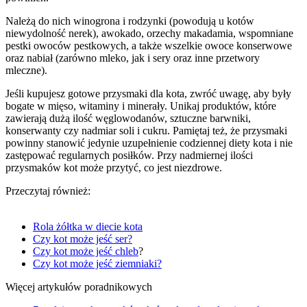
Należą do nich winogrona i rodzynki (powodują u kotów
niewydolność nerek), awokado, orzechy makadamia, wspomniane
pestki owoców pestkowych, a także wszelkie owoce konserwowe
oraz nabiał (zarówno mleko, jak i sery oraz inne przetwory
mleczne).
Jeśli kupujesz gotowe przysmaki dla kota, zwróć uwagę, aby były
bogate w mięso, witaminy i minerały. Unikaj produktów, które
zawierają dużą ilość węglowodanów, sztuczne barwniki,
konserwanty czy nadmiar soli i cukru. Pamiętaj też, że przysmaki
powinny stanowić jedynie uzupełnienie codziennej diety kota i nie
zastępować regularnych posiłków. Przy nadmiernej ilości
przysmaków kot może przytyć, co jest niezdrowe.
Przeczytaj również:
Rola żółtka w diecie kota
Czy kot może jeść ser?
Czy kot może jeść chleb
?
Czy kot może jeść ziemniaki?
Więcej artykułów poradnikowych