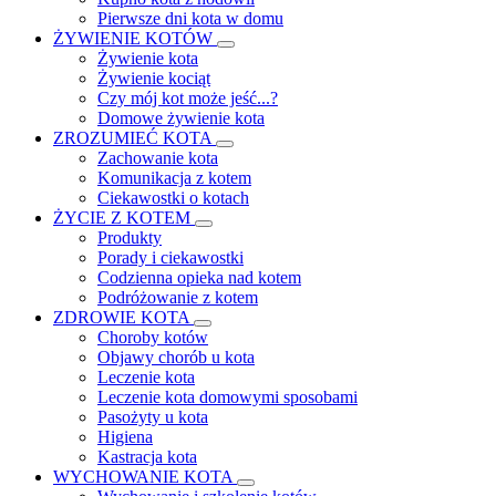
Pierwsze dni kota w domu
ŻYWIENIE KOTÓW
Żywienie kota
Żywienie kociąt
Czy mój kot może jeść...?
Domowe żywienie kota
ZROZUMIEĆ KOTA
Zachowanie kota
Komunikacja z kotem
Ciekawostki o kotach
ŻYCIE Z KOTEM
Produkty
Porady i ciekawostki
Codzienna opieka nad kotem
Podróżowanie z kotem
ZDROWIE KOTA
Choroby kotów
Objawy chorób u kota
Leczenie kota
Leczenie kota domowymi sposobami
Pasożyty u kota
Higiena
Kastracja kota
WYCHOWANIE KOTA