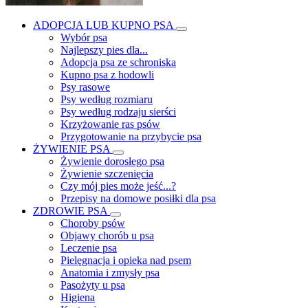
ADOPCJA LUB KUPNO PSA
Wybór psa
Najlepszy pies dla...
Adopcja psa ze schroniska
Kupno psa z hodowli
Psy rasowe
Psy według rozmiaru
Psy według rodzaju sierści
Krzyżowanie ras psów
Przygotowanie na przybycie psa
ŻYWIENIE PSA
Żywienie dorosłego psa
Żywienie szczenięcia
Czy mój pies może jeść...?
Przepisy na domowe posiłki dla psa
ZDROWIE PSA
Choroby psów
Objawy chorób u psa
Leczenie psa
Pielęgnacja i opieka nad psem
Anatomia i zmysły psa
Pasożyty u psa
Higiena