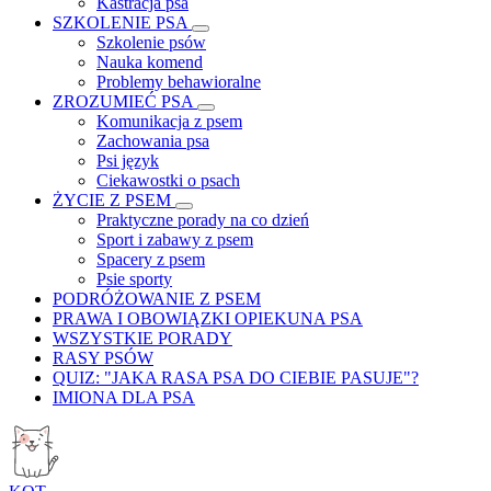
Kastracja psa
SZKOLENIE PSA
Szkolenie psów
Nauka komend
Problemy behawioralne
ZROZUMIEĆ PSA
Komunikacja z psem
Zachowania psa
Psi język
Ciekawostki o psach
ŻYCIE Z PSEM
Praktyczne porady na co dzień
Sport i zabawy z psem
Spacery z psem
Psie sporty
PODRÓŻOWANIE Z PSEM
PRAWA I OBOWIĄZKI OPIEKUNA PSA
WSZYSTKIE PORADY
RASY PSÓW
QUIZ: "JAKA RASA PSA DO CIEBIE PASUJE"?
IMIONA DLA PSA