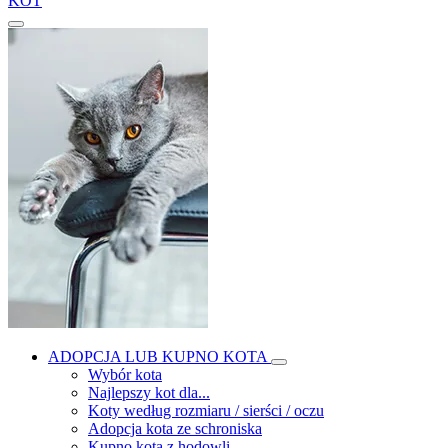
KOT
ADOPCJA LUB KUPNO KOTA
Wybór kota
Najlepszy kot dla...
Koty według rozmiaru / sierści / oczu
Adopcja kota ze schroniska
Kupno kota z hodowli