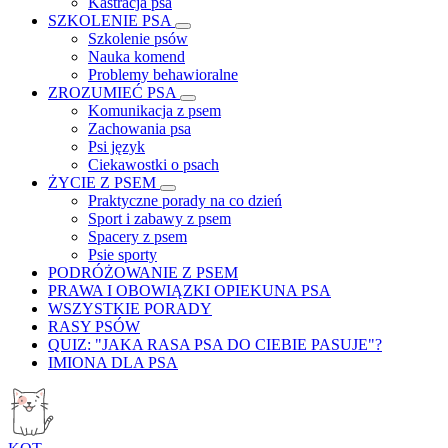
Kastracja psa
SZKOLENIE PSA
Szkolenie psów
Nauka komend
Problemy behawioralne
ZROZUMIEĆ PSA
Komunikacja z psem
Zachowania psa
Psi język
Ciekawostki o psach
ŻYCIE Z PSEM
Praktyczne porady na co dzień
Sport i zabawy z psem
Spacery z psem
Psie sporty
PODRÓŻOWANIE Z PSEM
PRAWA I OBOWIĄZKI OPIEKUNA PSA
WSZYSTKIE PORADY
RASY PSÓW
QUIZ: "JAKA RASA PSA DO CIEBIE PASUJE"?
IMIONA DLA PSA