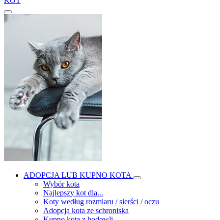
KOT
ADOPCJA LUB KUPNO KOTA
Wybór kota
Najlepszy kot dla...
Koty według rozmiaru / sierści / oczu
Adopcja kota ze schroniska
Kupno kota z hodowli