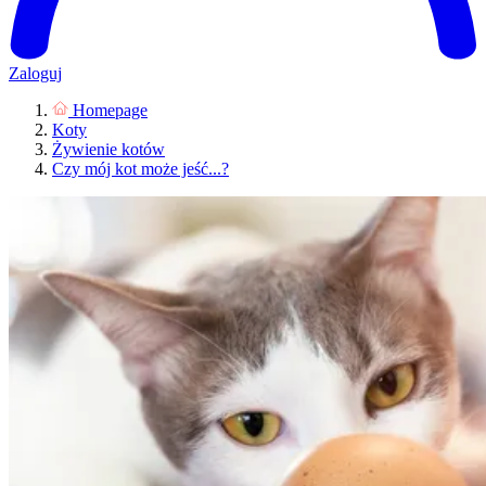
Zaloguj
Homepage
Koty
Żywienie kotów
Czy mój kot może jeść...?