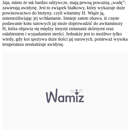
Jaja, mimo że tak bardzo odżywcze, mają pewną poważną „wadę”:
zawierają awidynę. Jest to związek białkowy, który wykazuje duże
powinowactwo do biotyny, czyli witaminy H. Wiąże ją,
uniemożliwiając jej wchłanianie. Istnieje zatem obawa, iż częste
podawanie kotu surowych jaj może doprowadzić do awitaminozy
H, która objawia się między innymi zmianami skórnymi oraz
osłabieniem i wypadaniem sierści. Jednakże jest to możliwe tylko
wtedy, gdy kot spożywa duże ilości jaj surowych, ponieważ wysoka
temperatura neutralizuje awidynę.