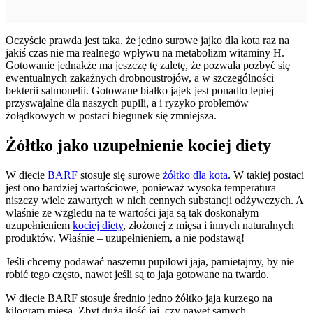
Oczyście prawda jest taka, że jedno surowe jajko dla kota raz na
jakiś czas nie ma realnego wpływu na metabolizm witaminy H.
Gotowanie jednakże ma jeszczę tę zaletę, że pozwala pozbyć się
ewentualnych zakażnych drobnoustrojów, a w szczególności
bekterii salmonelii. Gotowane białko jajek jest ponadto lepiej
przyswajalne dla naszych pupili, a i ryzyko problemów
żołądkowych w postaci biegunek się zmniejsza.
Żółtko jako uzupełnienie kociej diety
W diecie
BARF
stosuje się surowe
żółtko dla kota
. W takiej postaci
jest ono bardziej wartościowe, ponieważ wysoka temperatura
niszczy wiele zawartych w nich cennych substancji odżywczych. A
wlaśnie ze wzgledu na te wartości jaja są tak doskonałym
uzupełnieniem
kociej diety
, złożonej z mięsa i innych naturalnych
produktów. Właśnie – uzupełnieniem, a nie podstawą!
Jeśli chcemy podawać naszemu pupilowi jaja, pamietajmy, by nie
robić tego często, nawet jeśli są to jaja gotowane na twardo.
W diecie BARF stosuje średnio jedno żółtko jaja kurzego na
kilogram mięsa. Zbyt duża ilość jaj, czy nawet samych