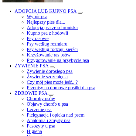
ADOPCJA LUB KUPNO PSA
Wybór psa
Najlepszy pies dla...
Adopcja psa ze schroniska
Kupno psa z hodowli
Psy rasowe
Psy według rozmiaru
Psy według rodzaju sierści
Krzyżowanie ras psów
Przygotowanie na przybycie psa
ŻYWIENIE PSA
Żywienie dorosłego psa
Żywienie szczenięcia
Czy mój pies może jeść...?
Przepisy na domowe posiłki dla psa
ZDROWIE PSA
Choroby psów
Objawy chorób u psa
Leczenie psa
Pielęgnacja i opieka nad psem
Anatomia i zmysły psa
Pasożyty u psa
Higiena