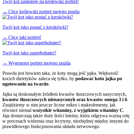
Twój kot zasługuje na królewski portret!
→
Chcę królewski portret mojego pupila
Twój kot jako postać z kreskówki?
→
Chcę taki portret!
Twój kot jako superbohater?
→
Wygeneruj portret mojego pupila
Prawda jest bowiem taka, że koty mogą jeść jajka. Większość
kocich dietetyków zaleca się tylko, by
podawać kotu jajka po
ugotowaniu na twardo
.
Jajka są doskonałym źródłem kwasów tłuszczowych nasyconych,
kwasów tluszczowych nienasyconyh oraz kwasów omega 3 i 6
.
Znajdziemy w nim jeszcze liczne mikro i makrolementy, jak
również niemal
wszystkie witaminy, z wyjątkiem witaminy C
.
Jaja dostarczają także duże ilości luteiny, która odgrywa ważną rolę
w procesach widzenia oraz lecytyny, niezbędnej między innymi do
prawidłowego funkcjonowania układu nerwowego.