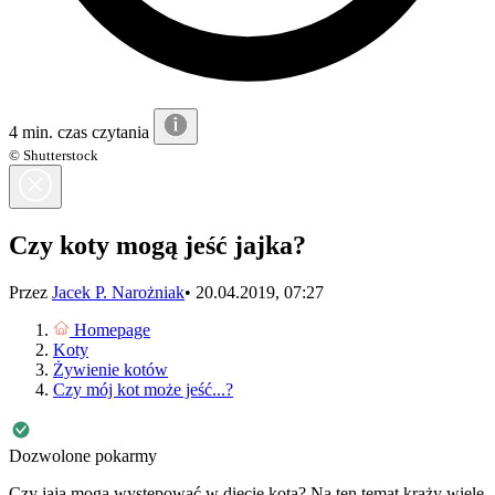
4 min. czas czytania
© Shutterstock
Czy koty mogą jeść jajka?
Przez
Jacek P. Narożniak
•
20.04.2019, 07:27
Homepage
Koty
Żywienie kotów
Czy mój kot może jeść...?
Dozwolone pokarmy
Czy jaja mogą występować w diecie kota? Na ten temat krąży wiele