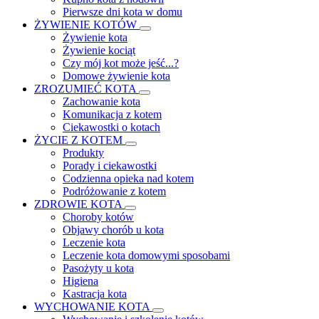
Pierwsze dni kota w domu
ŻYWIENIE KOTÓW
Żywienie kota
Żywienie kociąt
Czy mój kot może jeść...?
Domowe żywienie kota
ZROZUMIEĆ KOTA
Zachowanie kota
Komunikacja z kotem
Ciekawostki o kotach
ŻYCIE Z KOTEM
Produkty
Porady i ciekawostki
Codzienna opieka nad kotem
Podróżowanie z kotem
ZDROWIE KOTA
Choroby kotów
Objawy chorób u kota
Leczenie kota
Leczenie kota domowymi sposobami
Pasożyty u kota
Higiena
Kastracja kota
WYCHOWANIE KOTA