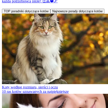
każdą potrzebującą istotę! 👏🙏❤️‍🩹
TOP poradniki dotyczące kotów
Najnowsze porady dotyczące kotów
Koty według rozmiaru, sierści i oczu
10 ras kotów uznawanych za najpiękniejsze