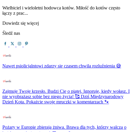
Wielbiciel i wieloletni hodowca kotów. Miłość do kotów często
łączy z prac...
Dowiedz się więcej
Śledź nas
Nawet psiolicjalntowi zdarzy się czasem chwila rozluźnienia 😅
Zajmuje Twoje krzesło. Budzi Cię o piątej. Ignoruje, kiedy wołasz. I
nie wyobrażasz sobie bez niego życia! 🥰 Dziś Międzynarodowy
Dzień Kota. Pokażcie swoje mruczki w komentarzach 🐾
Pożary w Europie zbierają żniwa. Brawa dla tych, którzy walczą o