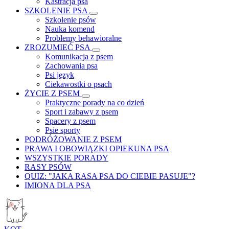
Kastracja psa
SZKOLENIE PSA
Szkolenie psów
Nauka komend
Problemy behawioralne
ZROZUMIEĆ PSA
Komunikacja z psem
Zachowania psa
Psi język
Ciekawostki o psach
ŻYCIE Z PSEM
Praktyczne porady na co dzień
Sport i zabawy z psem
Spacery z psem
Psie sporty
PODRÓŻOWANIE Z PSEM
PRAWA I OBOWIĄZKI OPIEKUNA PSA
WSZYSTKIE PORADY
RASY PSÓW
QUIZ: "JAKA RASA PSA DO CIEBIE PASUJE"?
IMIONA DLA PSA