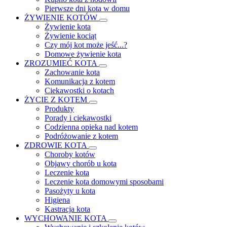
Pierwsze dni kota w domu
ŻYWIENIE KOTÓW
Żywienie kota
Żywienie kociąt
Czy mój kot może jeść...?
Domowe żywienie kota
ZROZUMIEĆ KOTA
Zachowanie kota
Komunikacja z kotem
Ciekawostki o kotach
ŻYCIE Z KOTEM
Produkty
Porady i ciekawostki
Codzienna opieka nad kotem
Podróżowanie z kotem
ZDROWIE KOTA
Choroby kotów
Objawy chorób u kota
Leczenie kota
Leczenie kota domowymi sposobami
Pasożyty u kota
Higiena
Kastracja kota
WYCHOWANIE KOTA