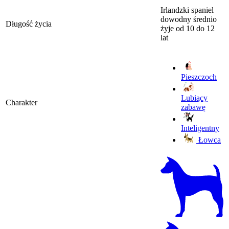
Irlandzki spaniel
dowodny średnio
Długość życia
żyje od 10 do 12
lat
Pieszczoch
Lubiący
Charakter
zabawę
Inteligentny
Łowca