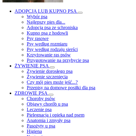
ADOPCJA LUB KUPNO PSA
Wybór psa
Najlepszy pies dla...
Adopcja psa ze schroniska
Kupno psa z hodowli
Psy rasowe
Psy według rozmiaru
Psy według rodzaju sierści
Krzyżowanie ras psów
Przygotowanie na przybycie psa
ŻYWIENIE PSA
Żywienie dorosłego psa
Żywienie szczenięcia
Czy mój pies może jeść...?
Przepisy na domowe posiłki dla psa
ZDROWIE PSA
Choroby psów
Objawy chorób u psa
Leczenie psa
Pielęgnacja i opieka nad psem
Anatomia i zmysły psa
Pasożyty u psa
Higiena