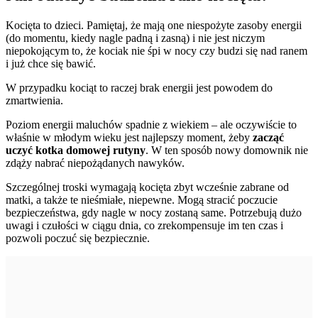
Kocięta to dzieci. Pamiętaj, że mają one niespożyte zasoby energii
(do momentu, kiedy nagle padną i zasną) i nie jest niczym
niepokojącym to, że kociak nie śpi w nocy czy budzi się nad ranem
i już chce się bawić.
W przypadku kociąt to raczej brak energii jest powodem do
zmartwienia.
Poziom energii maluchów spadnie z wiekiem – ale oczywiście to
właśnie w młodym wieku jest najlepszy moment, żeby
zacząć
uczyć kotka domowej rutyny
. W ten sposób nowy domownik nie
zdąży nabrać niepożądanych nawyków.
Szczególnej troski wymagają kocięta zbyt wcześnie zabrane od
matki, a także te nieśmiałe, niepewne. Mogą stracić poczucie
bezpieczeństwa, gdy nagle w nocy zostaną same. Potrzebują dużo
uwagi i czułości w ciągu dnia, co zrekompensuje im ten czas i
pozwoli poczuć się bezpiecznie.