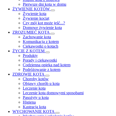
Pierwsze dni kota w domu
ŻYWIENIE KOTÓW
Żywienie kota
Żywienie kociąt
Czy mój kot może jeść...?
Domowe żywienie kota
ZROZUMIEĆ KOTA
Zachowanie kota
Komunikacja z kotem
Ciekawostki o kotach
ŻYCIE Z KOTEM
Produkty
Porady i ciekawostki
Codzienna opieka nad kotem
Podróżowanie z kotem
ZDROWIE KOTA
Choroby kotów
Objawy chorób u kota
Leczenie kota
Leczenie kota domowymi sposobami
Pasożyty u kota
Higiena
Kastracja kota
WYCHOWANIE KOTA