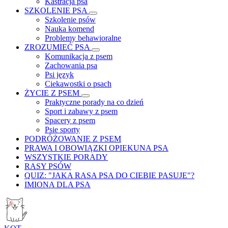
Kastracja psa
SZKOLENIE PSA
Szkolenie psów
Nauka komend
Problemy behawioralne
ZROZUMIEĆ PSA
Komunikacja z psem
Zachowania psa
Psi język
Ciekawostki o psach
ŻYCIE Z PSEM
Praktyczne porady na co dzień
Sport i zabawy z psem
Spacery z psem
Psie sporty
PODRÓŻOWANIE Z PSEM
PRAWA I OBOWIĄZKI OPIEKUNA PSA
WSZYSTKIE PORADY
RASY PSÓW
QUIZ: "JAKA RASA PSA DO CIEBIE PASUJE"?
IMIONA DLA PSA