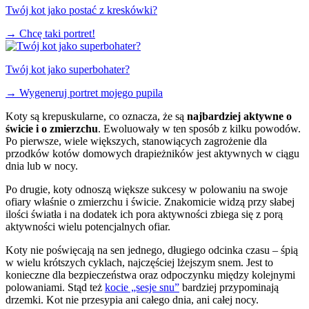
Twój kot jako postać z kreskówki?
→
Chcę taki portret!
Twój kot jako superbohater?
→
Wygeneruj portret mojego pupila
Koty są krepuskularne, co oznacza, że są
najbardziej aktywne o
świcie i o zmierzchu
. Ewoluowały w ten sposób z kilku powodów.
Po pierwsze, wiele większych, stanowiących zagrożenie dla
przodków kotów domowych drapieżników jest aktywnych w ciągu
dnia lub w nocy.
Po drugie, koty odnoszą większe sukcesy w polowaniu na swoje
ofiary właśnie o zmierzchu i świcie. Znakomicie widzą przy słabej
ilości światła i na dodatek ich pora aktywności zbiega się z porą
aktywności wielu potencjalnych ofiar.
Koty nie poświęcają na sen jednego, długiego odcinka czasu – śpią
w wielu krótszych cyklach, najczęściej lżejszym snem. Jest to
konieczne dla bezpieczeństwa oraz odpoczynku między kolejnymi
polowaniami. Stąd też
kocie „sesje snu”
bardziej przypominają
drzemki. Kot nie przesypia ani całego dnia, ani całej nocy.