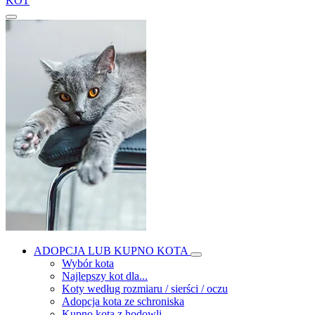
KOT
ADOPCJA LUB KUPNO KOTA
Wybór kota
Najlepszy kot dla...
Koty według rozmiaru / sierści / oczu
Adopcja kota ze schroniska
Kupno kota z hodowli