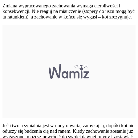
Zmiana wypracowanego zachowania wymaga cierpliwości i
konsekwencji. Nie reaguj na miauczenie (stopery do uszu mogą być
tu ratunkiem), a zachowanie w końcu się wygasi – kot zrezygnuje.
Jeśli twoja sypialnia jest w nocy otwarta, zamykaj ją, dopóki kot nie
oduczy się budzenia cię nad ranem. Kiedy zachowanie zostanie już
wygaszone, możesz powrócić do swojej dawnej rutyny i zostawiać