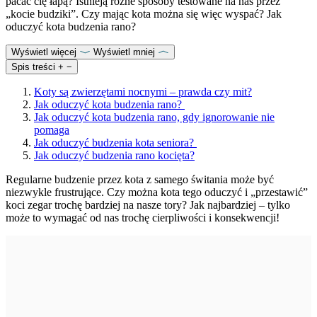
pacać cię łapą? Istnieją różne sposoby testowane na nas przez
„kocie budziki”. Czy mając kota można się więc wyspać? Jak
oduczyć kota budzenia rano?
Wyświetl więcej
Wyświetl mniej
Spis treści
+
−
Koty są zwierzętami nocnymi – prawda czy mit?
Jak oduczyć kota budzenia rano?
Jak oduczyć kota budzenia rano, gdy ignorowanie nie
pomaga
Jak oduczyć budzenia kota seniora?
Jak oduczyć budzenia rano kocięta?
Regularne budzenie przez kota z samego świtania może być
niezwykle frustrujące. Czy można kota tego oduczyć i „przestawić”
koci zegar trochę bardziej na nasze tory? Jak najbardziej – tylko
może to wymagać od nas trochę cierpliwości i konsekwencji!