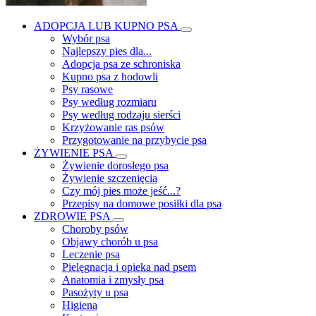
ADOPCJA LUB KUPNO PSA
Wybór psa
Najlepszy pies dla...
Adopcja psa ze schroniska
Kupno psa z hodowli
Psy rasowe
Psy według rozmiaru
Psy według rodzaju sierści
Krzyżowanie ras psów
Przygotowanie na przybycie psa
ŻYWIENIE PSA
Żywienie dorosłego psa
Żywienie szczenięcia
Czy mój pies może jeść...?
Przepisy na domowe posiłki dla psa
ZDROWIE PSA
Choroby psów
Objawy chorób u psa
Leczenie psa
Pielęgnacja i opieka nad psem
Anatomia i zmysły psa
Pasożyty u psa
Higiena