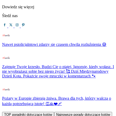
Dowiedz się więcej
Śledź nas
Nawet psiolicjalntowi zdarzy się czasem chwila rozluźnienia 😅
Zajmuje Twoje krzesło. Budzi Cię o piątej. Ignoruje, kiedy wołasz. I
nie wyobrażasz sobie bez niego życia! 🥰 Dziś Międzynarodowy
Dzień Kota. Pokażcie swoje mruczki w komentarzach 🐾
Pożary w Europie zbierają żniwa. Brawa dla tych, którzy walczą o
każdą potrzebującą istotę! 👏🙏❤️‍🩹
TOP poradniki dotyczące kotów
Najnowsze porady dotyczące kotów