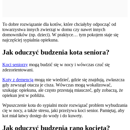
To dobre rozwiązanie dla kotów, które chciałyby odpocząć od
towarzystwa innych zwierząt w domu czy nawet innych
domowników (np. dzieci). W praktyce… tym pokojem staje się
najczęściej sypialnia opiekuna.
Jak oduczyć budzenia kota seniora?
Koci seniorzy
mogą budzić się w nocy i wówczas czuć się
zdezorientowani.
Koty z demencją
mogą nie wiedzieć, gdzie się znajdują, zwłaszcza
gdy zewsząd otacza je cisza. Wówczas mogą wokalizować,
szukając opiekuna, ale często przestają miauczeć, gdy zobaczą, że
opiekun jest w pobliżu.
Wpuszczenie kota do sypialni może rozwiązać problem wybudzania
cię w nocy, a także stresu, jaki przeżywa koci senior. Pamiętaj, aby
kot miał łatwy dostęp do wody i do kuwety.
Jak oduczyć budzenia rano kocięta?