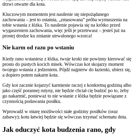
drzwi otwarte dla kota.
Kluczowym momentem jest nasilenie się niepożądanego
zachowania – jest to ostatnia, „zmasowana” próba wymuszenia na
tobie wstania z łóżka. To nasilenie pojawia się na krótko przed
wygaszeniem zachowania, więc jeśli je przetrwasz – jesteś już na
prostej drodze ku zmianie utrwalonego wzorca!
Nie karm od razu po wstaniu
Kiedy rano wstaniesz z łóżka, twoje kroki nie powinny kierować się
prosto do pustych kocich misek. Wówczas kot skojarzy moment
twojego wstania z jedzeniem. Pójdź najpierw do łazienki, ubierz się,
a dopiero potem nakarm kota.
Gdy kot zacznie kojarzyć karmienie raczej z konkretną godziną albo
jako część porannej rutyny, nie będzie chciał cię budzić po to, żeby
go nakarmić, ponieważ to nie wstanie z łóżka będzie powiązane z
czynnością podawania posiłku.
Wprowadź w miarę możliwości stałe godziny posiłków (oraz
zabawy); kotu łatwiej będzie się wówczas trzymać schematu dnia.
Jak oduczyć kota budzenia rano, gdy