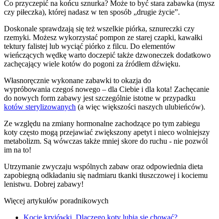
Co przyczepić na końcu sznurka? Może to być stara zabawka (mysz
czy piłeczka), której nadasz w ten sposób „drugie życie”.
Doskonale sprawdzają się też wszelkie piórka, sznureczki czy
rzemyki. Możesz wykorzystać pompon ze starej czapki, kawałki
tektury falistej lub wyciąć piórko z filcu. Do elementów
wieńczących wędkę warto doczepić także dzwoneczek dodatkowo
zachęcający wiele kotów do pogoni za źródłem dźwięku.
Własnoręcznie wykonane zabawki to okazja do
wypróbowania czegoś nowego – dla Ciebie i dla kota! Zachęcanie
do nowych form zabawy jest szczególnie istotne w przypadku
kotów sterylizowanych
(a więc większości naszych ulubieńców).
Ze względu na zmiany hormonalne zachodzące po tym zabiegu
koty często mogą przejawiać zwiększony apetyt i nieco wolniejszy
metabolizm. Są wówczas także mniej skore do ruchu - nie pozwól
im na to!
Utrzymanie zwyczaju wspólnych zabaw oraz odpowiednia dieta
zapobiegną odkładaniu się nadmiaru tkanki tłuszczowej i kociemu
lenistwu. Dobrej zabawy!
Więcej artykułów poradnikowych
Kocie kryjówki. Dlaczego koty lubią się chować?