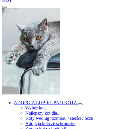
KOT
ADOPCJA LUB KUPNO KOTA
Wybór kota
Najlepszy kot dla...
Koty według rozmiaru / sierści / oczu
Adopcja kota ze schroniska
Kupno kota z hodowli