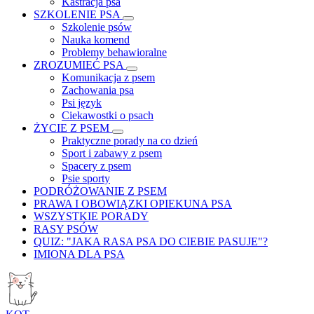
Kastracja psa
SZKOLENIE PSA
Szkolenie psów
Nauka komend
Problemy behawioralne
ZROZUMIEĆ PSA
Komunikacja z psem
Zachowania psa
Psi język
Ciekawostki o psach
ŻYCIE Z PSEM
Praktyczne porady na co dzień
Sport i zabawy z psem
Spacery z psem
Psie sporty
PODRÓŻOWANIE Z PSEM
PRAWA I OBOWIĄZKI OPIEKUNA PSA
WSZYSTKIE PORADY
RASY PSÓW
QUIZ: "JAKA RASA PSA DO CIEBIE PASUJE"?
IMIONA DLA PSA