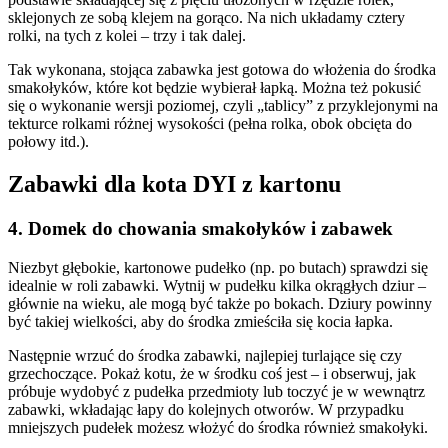
sklejonych ze sobą klejem na gorąco. Na nich układamy cztery
rolki, na tych z kolei – trzy i tak dalej.
Tak wykonana, stojąca zabawka jest gotowa do włożenia do środka
smakołyków, które kot będzie wybierał łapką. Można też pokusić
się o wykonanie wersji poziomej, czyli „tablicy” z przyklejonymi na
tekturce rolkami różnej wysokości (pełna rolka, obok obcięta do
połowy itd.).
Zabawki dla kota DYI z kartonu
4. Domek do chowania smakołyków i zabawek
Niezbyt głębokie, kartonowe pudełko (np. po butach) sprawdzi się
idealnie w roli zabawki. Wytnij w pudełku kilka okrągłych dziur –
głównie na wieku, ale mogą być także po bokach. Dziury powinny
być takiej wielkości, aby do środka zmieściła się kocia łapka.
Następnie wrzuć do środka zabawki, najlepiej turlające się czy
grzechoczące. Pokaż kotu, że w środku coś jest – i obserwuj, jak
próbuje wydobyć z pudełka przedmioty lub toczyć je w wewnątrz
zabawki, wkładając łapy do kolejnych otworów. W przypadku
mniejszych pudełek możesz włożyć do środka również smakołyki.