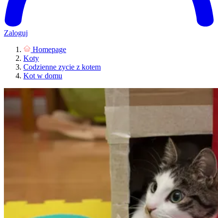
Zaloguj
Homepage
Koty
Codzienne zycie z kotem
Kot w domu