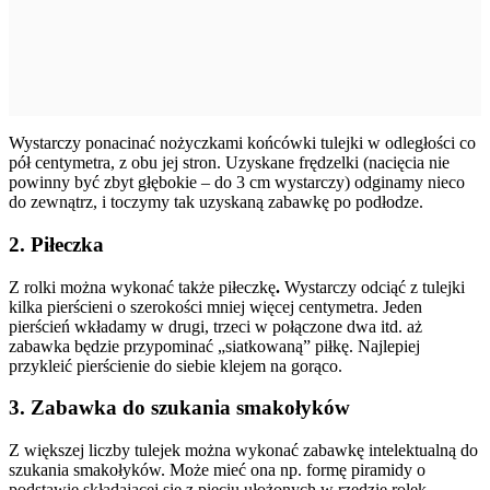
Wystarczy ponacinać nożyczkami końcówki tulejki w odległości co
pół centymetra, z obu jej stron. Uzyskane frędzelki (nacięcia nie
powinny być zbyt głębokie – do 3 cm wystarczy) odginamy nieco
do zewnątrz, i toczymy tak uzyskaną zabawkę po podłodze.
2. Piłeczka
Z rolki można wykonać także piłeczkę
.
Wystarczy odciąć z tulejki
kilka pierścieni o szerokości mniej więcej centymetra. Jeden
pierścień wkładamy w drugi, trzeci w połączone dwa itd. aż
zabawka będzie przypominać „siatkowaną” piłkę. Najlepiej
przykleić pierścienie do siebie klejem na gorąco.
3. Zabawka do szukania smakołyków
Z większej liczby tulejek można wykonać zabawkę intelektualną do
szukania smakołyków. Może mieć ona np. formę piramidy o
podstawie składającej się z pięciu ułożonych w rzędzie rolek,