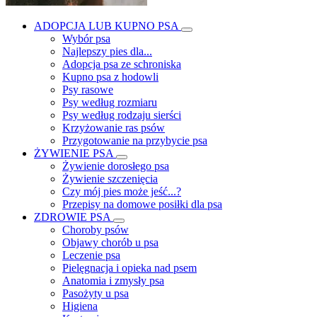
ADOPCJA LUB KUPNO PSA
Wybór psa
Najlepszy pies dla...
Adopcja psa ze schroniska
Kupno psa z hodowli
Psy rasowe
Psy według rozmiaru
Psy według rodzaju sierści
Krzyżowanie ras psów
Przygotowanie na przybycie psa
ŻYWIENIE PSA
Żywienie dorosłego psa
Żywienie szczenięcia
Czy mój pies może jeść...?
Przepisy na domowe posiłki dla psa
ZDROWIE PSA
Choroby psów
Objawy chorób u psa
Leczenie psa
Pielęgnacja i opieka nad psem
Anatomia i zmysły psa
Pasożyty u psa
Higiena