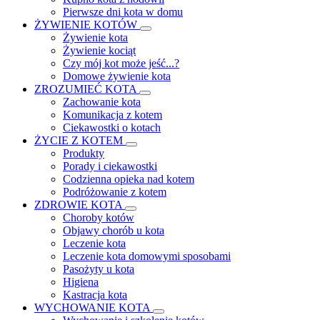
Pierwsze dni kota w domu
ŻYWIENIE KOTÓW
Żywienie kota
Żywienie kociąt
Czy mój kot może jeść...?
Domowe żywienie kota
ZROZUMIEĆ KOTA
Zachowanie kota
Komunikacja z kotem
Ciekawostki o kotach
ŻYCIE Z KOTEM
Produkty
Porady i ciekawostki
Codzienna opieka nad kotem
Podróżowanie z kotem
ZDROWIE KOTA
Choroby kotów
Objawy chorób u kota
Leczenie kota
Leczenie kota domowymi sposobami
Pasożyty u kota
Higiena
Kastracja kota
WYCHOWANIE KOTA