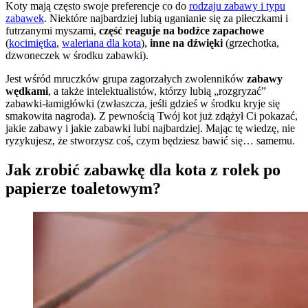
Koty mają często swoje preferencje co do
rodzaju zabawy i typu
zabawek
. Niektóre najbardziej lubią uganianie się za piłeczkami i
futrzanymi myszami,
część reaguje na bodźce zapachowe
(
kocimiętka
,
waleriana dla kota
),
inne na dźwięki
(grzechotka,
dzwoneczek w środku zabawki).
Jest wśród mruczków grupa zagorzałych zwolenników
zabawy
wędkami
, a także intelektualistów, którzy lubią „rozgryzać”
zabawki-łamigłówki (zwłaszcza, jeśli gdzieś w środku kryje się
smakowita nagroda). Z pewnością Twój kot już zdążył Ci pokazać,
jakie zabawy i jakie zabawki lubi najbardziej. Mając tę wiedzę, nie
ryzykujesz, że stworzysz coś, czym będziesz bawić się… samemu.
Jak zrobić zabawkę dla kota z rolek po
papierze toaletowym?