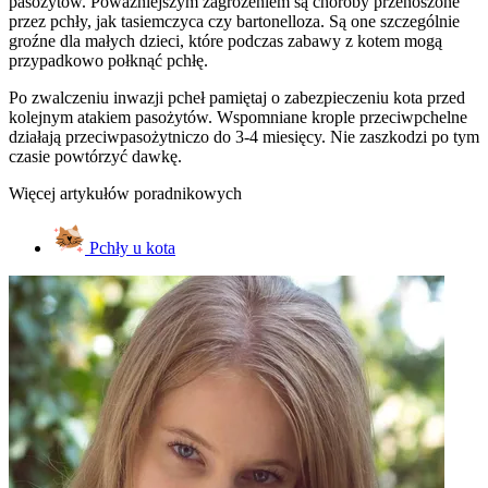
pasożytów. Poważniejszym zagrożeniem są choroby przenoszone
przez pchły, jak tasiemczyca czy bartonelloza. Są one szczególnie
groźne dla małych dzieci, które podczas zabawy z kotem mogą
przypadkowo połknąć pchłę.
Po zwalczeniu inwazji pcheł pamiętaj o zabezpieczeniu kota przed
kolejnym atakiem pasożytów. Wspomniane krople przeciwpchelne
działają przeciwpasożytniczo do 3-4 miesięcy. Nie zaszkodzi po tym
czasie powtórzyć dawkę.
Więcej artykułów poradnikowych
Pchły u kota