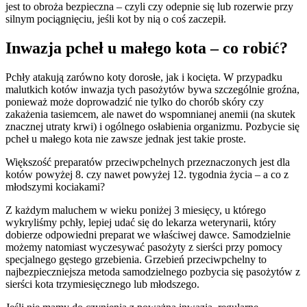
jest to obroża bezpieczna – czyli czy odepnie się lub rozerwie przy
silnym pociągnięciu, jeśli kot by nią o coś zaczepił.
Inwazja pcheł u małego kota – co robić?
Pchły atakują zarówno koty dorosłe, jak i kocięta. W przypadku
malutkich kotów inwazja tych pasożytów bywa szczególnie groźna,
ponieważ może doprowadzić nie tylko do chorób skóry czy
zakażenia tasiemcem, ale nawet do wspomnianej anemii (na skutek
znacznej utraty krwi) i ogólnego osłabienia organizmu. Pozbycie się
pcheł u małego kota nie zawsze jednak jest takie proste.
Większość preparatów przeciwpchelnych przeznaczonych jest dla
kotów powyżej 8. czy nawet powyżej 12. tygodnia życia – a co z
młodszymi kociakami?
Z każdym maluchem w wieku poniżej 3 miesięcy, u którego
wykryliśmy pchły, lepiej udać się do lekarza weterynarii, który
dobierze odpowiedni preparat we właściwej dawce. Samodzielnie
możemy natomiast wyczesywać pasożyty z sierści przy pomocy
specjalnego gęstego grzebienia. Grzebień przeciwpchelny to
najbezpieczniejsza metoda samodzielnego pozbycia się pasożytów z
sierści kota trzymiesięcznego lub młodszego.