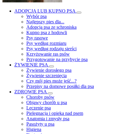
ADOPCJA LUB KUPNO PSA
Wybór psa
Najlepszy pies dla...
Adopcja psa ze schroniska
Kupno psa z hodowli
Psy rasowe
Psy według rozmiaru
Psy według rodzaju sierści
Krzyżowanie ras psów
Przygotowanie na przybycie psa
ŻYWIENIE PSA
Żywienie dorosłego psa
Żywienie szczenięcia
Czy mój pies może jeść...?
Przepisy na domowe posiłki dla psa
ZDROWIE PSA
Choroby psów
Objawy chorób u psa
Leczenie psa
Pielęgnacja i opieka nad psem
Anatomia i zmysły psa
Pasożyty u psa
Higiena