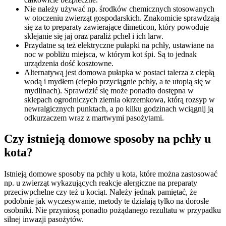
Nie należy używać np. środków chemicznych stosowanych
w otoczeniu zwierząt gospodarskich. Znakomicie sprawdzają
się za to preparaty zawierające dimeticon, który powoduje
sklejanie się jaj oraz paraliż pcheł i ich larw.
Przydatne są też elektryczne pułapki na pchły, ustawiane na
noc w pobliżu miejsca, w którym kot śpi. Są to jednak
urządzenia dość kosztowne.
Alternatywą jest domowa pułapka w postaci talerza z ciepłą
wodą i mydłem (ciepło przyciągnie pchły, a te utopią się w
mydlinach). Sprawdzić się może ponadto dostępna w
sklepach ogrodniczych ziemia okrzemkowa, którą rozsyp w
newralgicznych punktach, a po kilku godzinach wciągnij ją
odkurzaczem wraz z martwymi pasożytami.
Czy istnieją domowe sposoby na pchły u
kota?
Istnieją domowe sposoby na pchły u kota, które można zastosować
np. u zwierząt wykazujących reakcje alergiczne na preparaty
przeciwpchelne czy też u kociąt. Należy jednak pamiętać, że
podobnie jak wyczesywanie, metody te działają tylko na dorosłe
osobniki. Nie przyniosą ponadto pożądanego rezultatu w przypadku
silnej inwazji pasożytów.