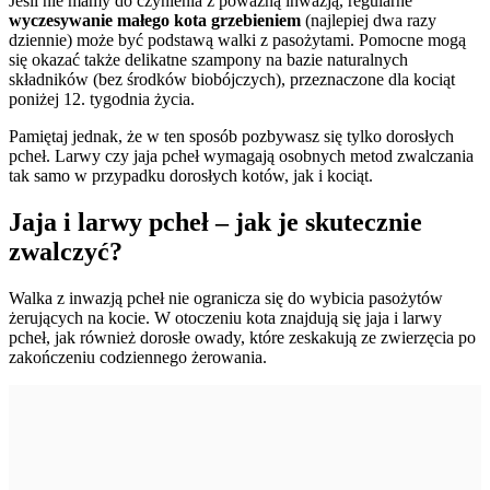
Jeśli nie mamy do czynienia z poważną inwazją, regularne
wyczesywanie małego kota grzebieniem
(najlepiej dwa razy
dziennie) może być podstawą walki z pasożytami. Pomocne mogą
się okazać także delikatne szampony na bazie naturalnych
składników (bez środków biobójczych), przeznaczone dla kociąt
poniżej 12. tygodnia życia.
Pamiętaj jednak, że w ten sposób pozbywasz się tylko dorosłych
pcheł. Larwy czy jaja pcheł wymagają osobnych metod zwalczania
tak samo w przypadku dorosłych kotów, jak i kociąt.
Jaja i larwy pcheł – jak je skutecznie
zwalczyć?
Walka z inwazją pcheł nie ogranicza się do wybicia pasożytów
żerujących na kocie. W otoczeniu kota znajdują się jaja i larwy
pcheł, jak również dorosłe owady, które zeskakują ze zwierzęcia po
zakończeniu codziennego żerowania.