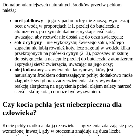
Do najpopularniejszych naturalnych środków przeciw pchłom
należą:
ocet jabłkowy
– jego zapachu pchły nie znoszą; wymieszaj
ocet z wodą w proporcjach 1:1, przelej do buteleczki z
atomizerem, po czym delikatnie spryskaj sierść kota,
uważając, aby roztwór nie dostał się do oczu zwierzęcia;
sok z cytryny
– nie wykorzystuj świeżego soku, którego
zapachu nie lubią również koty, lecz zagotuj w wodzie kilka
przekrojonych na połówki cytryn (2–3), pozostaw miksturę
do ostygnięcia, a następnie przelej do buteleczki z atomizerem
i spryskaj sierść zwierzęcia, uważając na jego oczy;
olej kokosowy
– zawiera olej laurynowy, który jest
naturalnym środkiem odstraszającym pchły; dodatkowo może
złagodzić świąd oraz zaczerwienienia skóry wywołane
reakcją alergiczną na ugryzienia pcheł; olejem należy natrzeć
sierść i skórę kota, co może być wyzwaniem.
Czy kocia pchła jest niebezpieczna dla
człowieka?
Kocie pchły rzadko atakują człowieka – ugryzienia zdarzają się przy
wzmożonej inwazji, gdy w otoczeniu znajduje się duża liczba