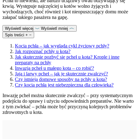
Pchła to niewielki, ale bardzo uciążliwy owad odżywiający się
krwią. Występuje najczęściej u kotów wolno żyjących i
wychodzących, choć również i kot nieopuszczający domu może
załapać takiego pasażera na gapę.
Wyświetl więcej
Wyświetl mniej
Spis treści
+
−
Kocia pchła – jak wygląda cykl życiowy pchły?
Jak rozpoznać pchły u kota?
Jak skutecznie pozbyć się pcheł u kota? Krople i inne
preparaty na pchły
Inwazja pcheł u małego kota – co robić?
Jaja i larwy pcheł – jak je skutecznie zwalczyć?
Czy istnieją domowe sposoby na pchły u kota?
Czy kocia pchła jest niebezpieczna dla człowieka?
Inwazję pcheł można skutecznie zwalczyć – przy systematycznym
podejściu do sprawy i użyciu odpowiednich preparatów. Nie warto
z tym zwlekać – pchła może być przyczyną kolejnych problemów
zdrowotnych u kota.