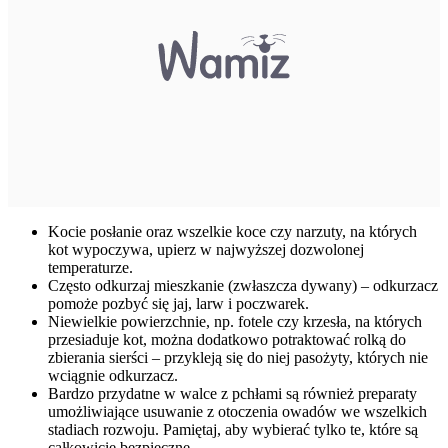
Kocie posłanie oraz wszelkie koce czy narzuty, na których
kot wypoczywa, upierz w najwyższej dozwolonej
temperaturze.
Często odkurzaj mieszkanie (zwłaszcza dywany) – odkurzacz
pomoże pozbyć się jaj, larw i poczwarek.
Niewielkie powierzchnie, np. fotele czy krzesła, na których
przesiaduje kot, można dodatkowo potraktować rolką do
zbierania sierści – przykleją się do niej pasożyty, których nie
wciągnie odkurzacz.
Bardzo przydatne w walce z pchłami są również preparaty
umożliwiające usuwanie z otoczenia owadów we wszelkich
stadiach rozwoju. Pamiętaj, aby wybierać tylko te, które są
całkowicie bezpieczne.