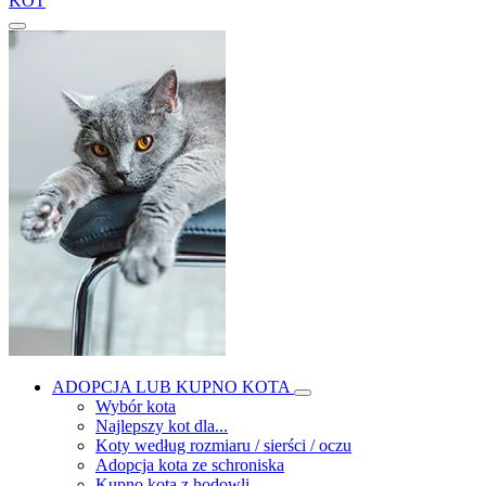
KOT
ADOPCJA LUB KUPNO KOTA
Wybór kota
Najlepszy kot dla...
Koty według rozmiaru / sierści / oczu
Adopcja kota ze schroniska
Kupno kota z hodowli