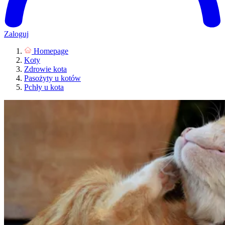
Zaloguj
Homepage
Koty
Zdrowie kota
Pasożyty u kotów
Pchły u kota