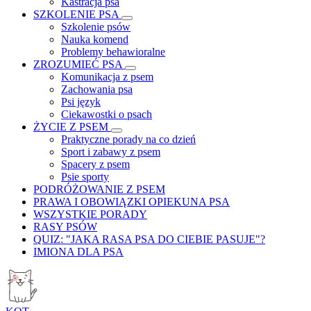
Kastracja psa
SZKOLENIE PSA
Szkolenie psów
Nauka komend
Problemy behawioralne
ZROZUMIEĆ PSA
Komunikacja z psem
Zachowania psa
Psi język
Ciekawostki o psach
ŻYCIE Z PSEM
Praktyczne porady na co dzień
Sport i zabawy z psem
Spacery z psem
Psie sporty
PODRÓŻOWANIE Z PSEM
PRAWA I OBOWIĄZKI OPIEKUNA PSA
WSZYSTKIE PORADY
RASY PSÓW
QUIZ: "JAKA RASA PSA DO CIEBIE PASUJE"?
IMIONA DLA PSA