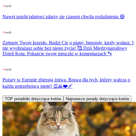
Nawet psiolicjalntowi zdarzy się czasem chwila rozluźnienia 😅
Zajmuje Twoje krzesło. Budzi Cię o piątej. Ignoruje, kiedy wołasz. I
nie wyobrażasz sobie bez niego życia! 🥰 Dziś Międzynarodowy
Dzień Kota. Pokażcie swoje mruczki w komentarzach 🐾
Pożary w Europie zbierają żniwa. Brawa dla tych, którzy walczą o
każdą potrzebującą istotę! 👏🙏❤️‍🩹
TOP poradniki dotyczące kotów
Najnowsze porady dotyczące kotów