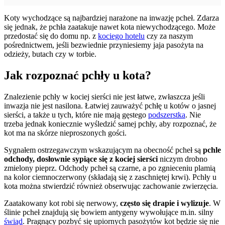
Koty wychodzące są najbardziej narażone na inwazję pcheł. Zdarza
się jednak, że pchła zaatakuje nawet kota niewychodzącego. Może
przedostać się do domu np. z
kociego hotelu
czy za naszym
pośrednictwem, jeśli bezwiednie przyniesiemy jaja pasożyta na
odzieży, butach czy w torbie.
Jak rozpoznać pchły u kota?
Znalezienie pchły w kociej sierści nie jest łatwe, zwłaszcza jeśli
inwazja nie jest nasilona. Łatwiej zauważyć pchłę u kotów o jasnej
sierści, a także u tych, które nie mają gęstego
podszerstka
. Nie
trzeba jednak koniecznie wyśledzić samej pchły, aby rozpoznać, że
kot ma na skórze nieproszonych gości.
Sygnałem ostrzegawczym wskazującym na obecność pcheł są
pchle
odchody, dosłownie sypiące się z kociej sierści
niczym drobno
zmielony pieprz. Odchody pcheł są czarne, a po zgnieceniu plamią
na kolor ciemnoczerwony (składają się z zaschniętej krwi). Pchły u
kota można stwierdzić również obserwując zachowanie zwierzęcia.
Zaatakowany kot robi się nerwowy,
często się drapie i wylizuje
. W
ślinie pcheł znajdują się bowiem antygeny wywołujące m.in. silny
świąd
. Pragnący pozbyć się upiornych pasożytów kot będzie się nie