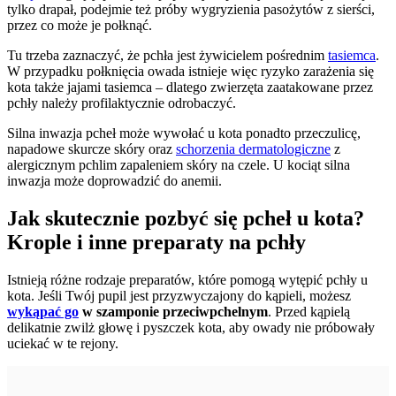
tylko drapał, podejmie też próby wygryzienia pasożytów z sierści,
przez co może je połknąć.
Tu trzeba zaznaczyć, że pchła jest żywicielem pośrednim
tasiemca
.
W przypadku połknięcia owada istnieje więc ryzyko zarażenia się
kota także jajami tasiemca – dlatego zwierzęta zaatakowane przez
pchły należy profilaktycznie odrobaczyć.
Silna inwazja pcheł może wywołać u kota ponadto przeczulicę,
napadowe skurcze skóry oraz
schorzenia dermatologiczne
z
alergicznym pchlim zapaleniem skóry na czele. U kociąt silna
inwazja może doprowadzić do anemii.
Jak skutecznie pozbyć się pcheł u kota?
Krople i inne preparaty na pchły
Istnieją różne rodzaje preparatów, które pomogą wytępić pchły u
kota. Jeśli Twój pupil jest przyzwyczajony do kąpieli, możesz
wykąpać go
w szamponie przeciwpchelnym
. Przed kąpielą
delikatnie zwilż głowę i pyszczek kota, aby owady nie próbowały
uciekać w te rejony.