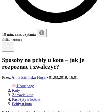
10 min. czas czytania
© Shutterstock
Sposoby na pchły u kota – jak je
rozpoznać i zwalczyć?
Przez
Anna Zielińska-Hoşaf
•
01.03.2019, 16:01
Homepage
Koty
Zdrowie kota
Pasożyty u kotów
Pchły u kota