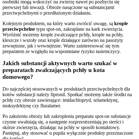
osobniki mogą wskoczyć na zwierzę nawet po pozbyciu się
pierwszej fali inwazji. Obroże nasączone są substancjami
przeciwpchelnymi o przedłużonym działaniu.
Kolejnym produktem, na który warto zwrócić uwagę, są
krople
przeciwpchelne
typu spot-on, zakraplane na kark zwierzęcia.
Wyróżnić możemy krople zwalczające pchły, krople na pchły,
kleszcze i wszoły oraz krople działające zarówno na pasożyty
zewnętrzne, jak i wewnętrzne. Warto zainteresować się tym
preparatem ze względu na wspomniane ryzyko tasiemczycy.
Jakich substancji aktywnych warto szukać w
preparatach zwalczających pchły u kota
domowego?
Do najczęściej stosowanych w produktach przeciwpchelnych dla
kotów substancji należy fipronil. Spotkać możemy także środki na
pchły czy obroże zawierające: imidachlopryd, selamektynę,
moksydektynę czy fluralamer.
Po założeniu obroży lub zakropleniu preparatu spot-on substancje
czynne uwalniają się, a następnie rozprzestrzeniają po sierści i
skórze zwierzęcia, działając na pchły w sposób kontaktowy.
Pamiętaj, aby stosować u pupila wyłącznie produkty przeznaczone
dla kotów!