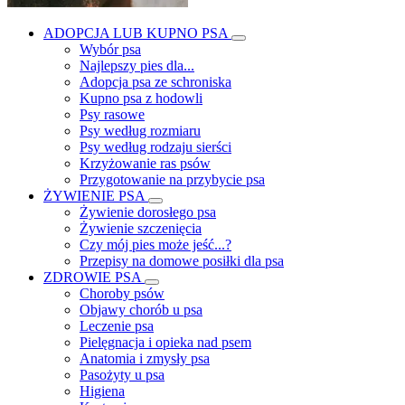
ADOPCJA LUB KUPNO PSA
Wybór psa
Najlepszy pies dla...
Adopcja psa ze schroniska
Kupno psa z hodowli
Psy rasowe
Psy według rozmiaru
Psy według rodzaju sierści
Krzyżowanie ras psów
Przygotowanie na przybycie psa
ŻYWIENIE PSA
Żywienie dorosłego psa
Żywienie szczenięcia
Czy mój pies może jeść...?
Przepisy na domowe posiłki dla psa
ZDROWIE PSA
Choroby psów
Objawy chorób u psa
Leczenie psa
Pielęgnacja i opieka nad psem
Anatomia i zmysły psa
Pasożyty u psa
Higiena