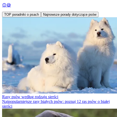
🙃😅
TOP poradniki o psach
Najnowsze porady dotyczące psów
Rasy psów według rodzaju sierści
Najpopularniejsze rasy białych psów: poznaj 12 ras psów o białej
sierści