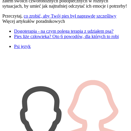
zatem swoich czworonożnych podopiecznych w różnych
sytuacjach, by umieć jak najtrafniej odczytać ich emocje i potrzeby!
Przeczytaj,
co zrobić, aby Twój pies był naprawdę szcześliwy
Więcej artykułów poradnikowych
Dogoterapia - na czym polega terapia z udziałem psa?
Pies liże człowieka? Oto 6 powodów, dla których to robi
Psi język