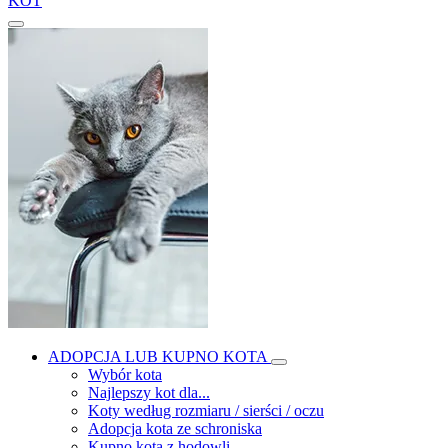
KOT
ADOPCJA LUB KUPNO KOTA
Wybór kota
Najlepszy kot dla...
Koty według rozmiaru / sierści / oczu
Adopcja kota ze schroniska
Kupno kota z hodowli