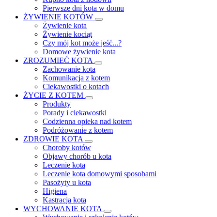
Pierwsze dni kota w domu
ŻYWIENIE KOTÓW
Żywienie kota
Żywienie kociąt
Czy mój kot może jeść...?
Domowe żywienie kota
ZROZUMIEĆ KOTA
Zachowanie kota
Komunikacja z kotem
Ciekawostki o kotach
ŻYCIE Z KOTEM
Produkty
Porady i ciekawostki
Codzienna opieka nad kotem
Podróżowanie z kotem
ZDROWIE KOTA
Choroby kotów
Objawy chorób u kota
Leczenie kota
Leczenie kota domowymi sposobami
Pasożyty u kota
Higiena
Kastracja kota
WYCHOWANIE KOTA