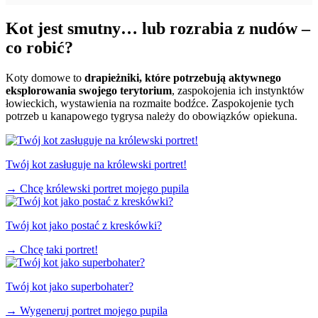
Kot jest smutny… lub rozrabia z nudów –
co robić?
Koty domowe to
drapieżniki, które potrzebują aktywnego
eksplorowania swojego terytorium
, zaspokojenia ich instynktów
łowieckich, wystawienia na rozmaite bodźce. Zaspokojenie tych
potrzeb u kanapowego tygrysa należy do obowiązków opiekuna.
Twój kot zasługuje na królewski portret!
→
Chcę królewski portret mojego pupila
Twój kot jako postać z kreskówki?
→
Chcę taki portret!
Twój kot jako superbohater?
→
Wygeneruj portret mojego pupila