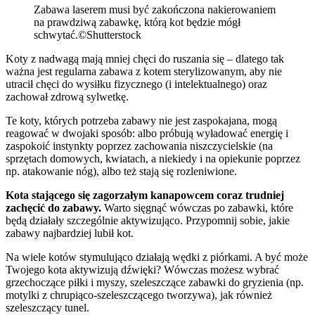
Zabawa laserem musi być zakończona nakierowaniem
na prawdziwą zabawkę, którą kot będzie mógł
schwytać.©Shutterstock
Koty z nadwagą
mają mniej chęci do ruszania się – dlatego tak
ważna jest regularna zabawa z kotem sterylizowanym, aby nie
utracił chęci do wysiłku fizycznego (i intelektualnego) oraz
zachował zdrową sylwetkę.
Te koty, których potrzeba zabawy nie jest zaspokajana, mogą
reagować w dwojaki sposób: albo próbują wyładować energię i
zaspokoić instynkty poprzez zachowania niszczycielskie (na
sprzętach domowych, kwiatach, a niekiedy i na opiekunie poprzez
np. atakowanie nóg), albo też stają się rozleniwione.
Kota stającego się zagorzałym kanapowcem coraz trudniej
zachęcić do zabawy.
Warto sięgnąć wówczas po zabawki, które
będą działały szczególnie aktywizująco. Przypomnij sobie, jakie
zabawy najbardziej lubił kot.
Na wiele kotów stymulująco działają wędki z piórkami. A być może
Twojego kota aktywizują dźwięki? Wówczas możesz wybrać
grzechoczące piłki i myszy, szeleszczące zabawki do gryzienia (np.
motylki z chrupiąco-szeleszczącego tworzywa), jak również
szeleszczący tunel.