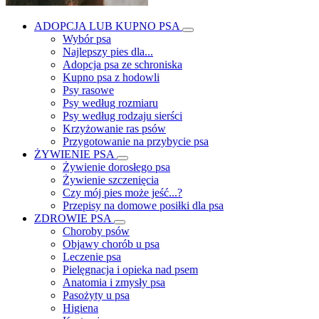
ADOPCJA LUB KUPNO PSA
Wybór psa
Najlepszy pies dla...
Adopcja psa ze schroniska
Kupno psa z hodowli
Psy rasowe
Psy według rozmiaru
Psy według rodzaju sierści
Krzyżowanie ras psów
Przygotowanie na przybycie psa
ŻYWIENIE PSA
Żywienie dorosłego psa
Żywienie szczenięcia
Czy mój pies może jeść...?
Przepisy na domowe posiłki dla psa
ZDROWIE PSA
Choroby psów
Objawy chorób u psa
Leczenie psa
Pielęgnacja i opieka nad psem
Anatomia i zmysły psa
Pasożyty u psa
Higiena