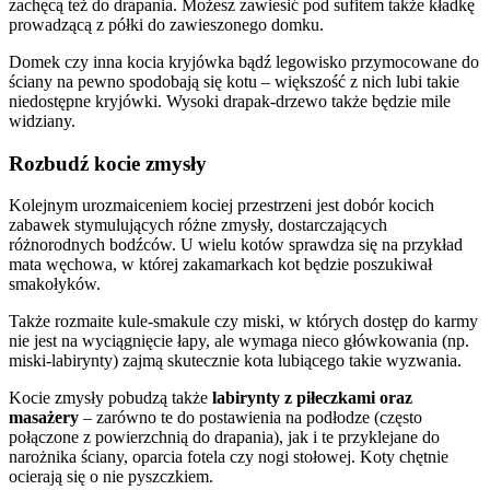
zachęcą też do drapania. Możesz zawiesić pod sufitem także kładkę
prowadzącą z półki do zawieszonego domku.
Domek czy inna
kocia kryjówka
bądź legowisko przymocowane do
ściany na pewno spodobają się kotu – większość z nich lubi takie
niedostępne kryjówki. Wysoki drapak-drzewo także będzie mile
widziany.
Rozbudź kocie zmysły
Kolejnym urozmaiceniem kociej przestrzeni jest dobór
kocich
zabawek
stymulujących różne zmysły, dostarczających
różnorodnych bodźców.
U wielu kotów sprawdza się na przykład
mata węchowa
, w której zakamarkach kot będzie poszukiwał
smakołyków.
Także rozmaite kule-smakule czy miski, w których dostęp do karmy
nie jest na wyciągnięcie łapy, ale wymaga nieco główkowania (np.
miski-labirynty) zajmą skutecznie kota lubiącego takie wyzwania.
Kocie zmysły pobudzą także
labirynty z piłeczkami oraz
masażery
– zarówno te do postawienia na podłodze (często
połączone z powierzchnią do drapania), jak i te przyklejane do
narożnika ściany, oparcia fotela czy nogi stołowej. Koty chętnie
ocierają się o nie pyszczkiem.