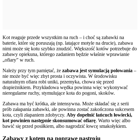
Kot reaguje przede wszystkim na ruch – i choć są zabawki na
baterie, które się poruszają (np. latające motyle na drucie), zabawa
nimi może się kotu szybko znudzić. Większość kotów potrzebuje do
zabawy opiekuna, którego zadaniem będzie właśnie wprawianie
„ofiary” w ruch.
Należy przy tym pamiętać, że
zabawa jest symulacją polowania
–
nie może być więc zbyt prosta i oczywista. W środowisku
naturalnym ofiara robi uniki, przemyka, chowa się przed
drapieżnikiem. Przykładowa wędka powinna więc wykonywać
nieregularne ruchy, stymulujące kota do pogoni, skoków.
Zabawa ma być krótka, ale intensywna. Może składać się z serii
prób załapania zabawki, ale powinna zostać zakończona sukcesem
kota, czyli złapaniem zdobyczy.
Aby dopełnić łańcuch łowiecki,
kot powinien następnie skonsumować ofiarę
. Warto więc albo
bawić się przed posiłkiem, albo nagrodzić łowcę smakołykiem.
Zabawy z kotem na poprawę nastroju