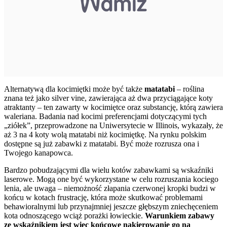
Alternatywą dla kocimiętki może być także
matatabi
– roślina
znana też jako silver vine, zawierająca aż dwa przyciągające koty
atraktanty – ten zawarty w kocimiętce oraz substancję, którą zawiera
waleriana. Badania nad kocimi preferencjami dotyczącymi tych
„ziółek”, przeprowadzone na Uniwersytecie w Illinois, wykazały, że
aż 3 na 4 koty wolą matatabi niż kocimiętkę. Na rynku polskim
dostępne są już zabawki z matatabi. Być może rozrusza ona i
Twojego kanapowca.
Bardzo pobudzającymi dla wielu kotów zabawkami są
wskaźniki
laserowe
. Mogą one być wykorzystane w celu rozruszania kociego
lenia, ale uwaga – niemożność złapania czerwonej kropki budzi w
końcu w kotach frustrację, która może skutkować problemami
behawioralnymi lub przynajmniej jeszcze głębszym zniechęceniem
kota odnoszącego wciąż porażki łowieckie.
Warunkiem zabawy
ze wskaźnikiem jest więc końcowe nakierowanie go na