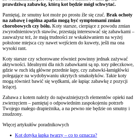
prawdziwą zabawkę, którą kot będzie mógł schwytać.
Pamiętaj, że smutny kot może po prostu źle się czuć.
Brak ochoty
na zabawę i ogólna apatia mogą być symptomami zmian
chorobowych czy bólu.
Koty starsze, cierpiące z powodu zmian
zwyrodnieniowych stawów, przestają interesować się zabawkami –
zauważysz też, że mają trudności ze wskakiwaniem na wyżej
położone miejsca czy nawet wejściem do kuwety, jeśli ma ona
wysoki rant.
Koty starsze czy schorowane również powinny jednak zażywać
aktywności. Idealnymi dla nich zabawkami są np. tory piłeczkowe,
gdzie w ruch idą główne przednie łapy, czy zabawki-łamigłówki
polegające na wydobywaniu ukrytych smakołyków. Takie koty
mogą również bawić się wędkami, ale łapiąc zabawkę z pozycji
leżącej.
Zabawa z kotem należy do najważniejszych elementów opieki nad
zwierzęciem – pamiętaj o odpowiednim zaspokojeniu potrzeb
Twojego małego drapieżnika, a na pewno nie będzie on smutny i
znudzony.
Więcej artykułów poradnikowych
Kot dotyka łapką twarzy – co to oznacza?