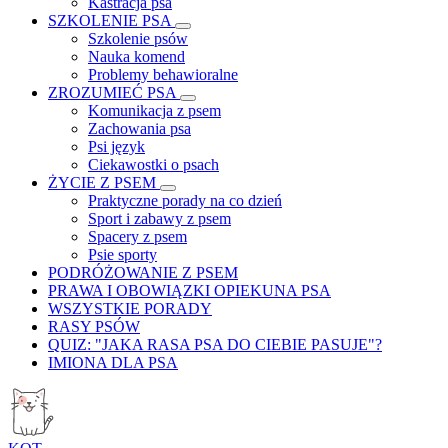
Kastracja psa
SZKOLENIE PSA
Szkolenie psów
Nauka komend
Problemy behawioralne
ZROZUMIEĆ PSA
Komunikacja z psem
Zachowania psa
Psi język
Ciekawostki o psach
ŻYCIE Z PSEM
Praktyczne porady na co dzień
Sport i zabawy z psem
Spacery z psem
Psie sporty
PODRÓŻOWANIE Z PSEM
PRAWA I OBOWIĄZKI OPIEKUNA PSA
WSZYSTKIE PORADY
RASY PSÓW
QUIZ: "JAKA RASA PSA DO CIEBIE PASUJE"?
IMIONA DLA PSA