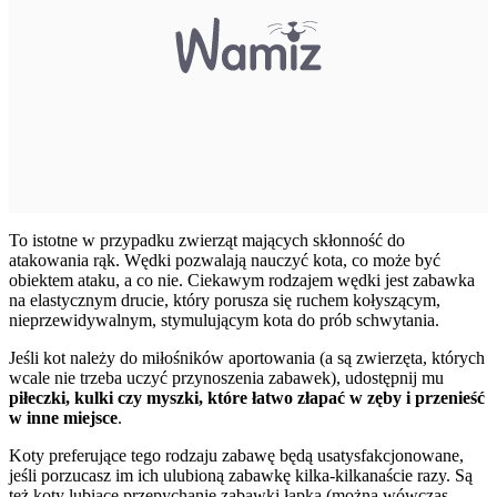
To istotne w przypadku zwierząt mających skłonność do
atakowania rąk. Wędki pozwalają nauczyć kota, co może być
obiektem ataku, a co nie. Ciekawym rodzajem wędki jest zabawka
na elastycznym drucie, który porusza się ruchem kołyszącym,
nieprzewidywalnym, stymulującym kota do prób schwytania.
Jeśli kot należy do miłośników aportowania (a są zwierzęta, których
wcale nie trzeba uczyć przynoszenia zabawek), udostępnij mu
piłeczki, kulki czy myszki, które łatwo złapać w zęby i przenieść
w inne miejsce
.
Koty preferujące tego rodzaju zabawę będą usatysfakcjonowane,
jeśli porzucasz im ich ulubioną zabawkę kilka-kilkanaście razy. Są
też koty lubiące przepychanie zabawki łapką (można wówczas