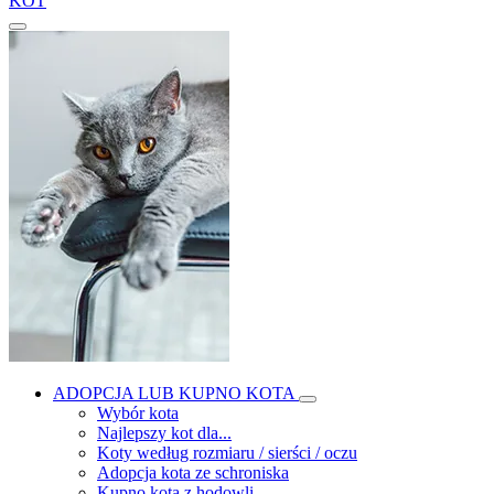
KOT
ADOPCJA LUB KUPNO KOTA
Wybór kota
Najlepszy kot dla...
Koty według rozmiaru / sierści / oczu
Adopcja kota ze schroniska
Kupno kota z hodowli