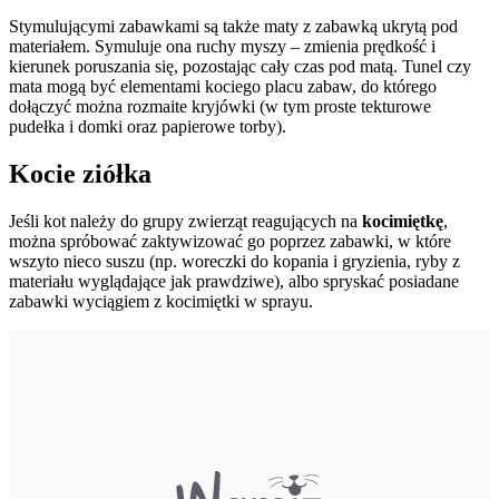
Stymulującymi zabawkami są także maty z zabawką ukrytą pod
materiałem. Symuluje ona ruchy myszy – zmienia prędkość i
kierunek poruszania się, pozostając cały czas pod matą. Tunel czy
mata mogą być elementami kociego placu zabaw, do którego
dołączyć można rozmaite kryjówki (w tym proste tekturowe
pudełka i domki oraz papierowe torby).
Kocie ziółka
Jeśli kot należy do grupy zwierząt reagujących na
kocimiętkę
,
można spróbować zaktywizować go poprzez zabawki, w które
wszyto nieco suszu (np. woreczki do kopania i gryzienia, ryby z
materiału wyglądające jak prawdziwe), albo spryskać posiadane
zabawki wyciągiem z kocimiętki w sprayu.