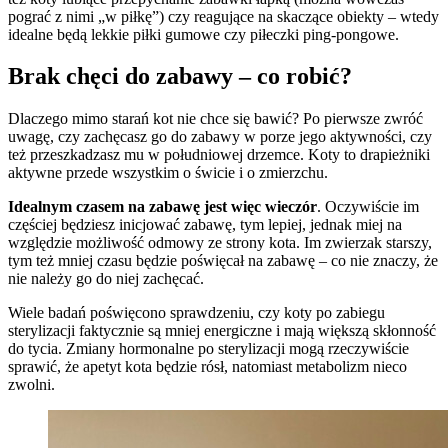
pograć z nimi „w piłkę”) czy reagujące na skaczące obiekty – wtedy
idealne będą lekkie piłki gumowe czy piłeczki ping-pongowe.
Brak chęci do zabawy – co robić?
Dlaczego mimo starań kot nie chce się bawić? Po pierwsze zwróć
uwagę, czy zachęcasz go do zabawy w porze jego aktywności, czy
też przeszkadzasz mu w południowej drzemce. Koty to drapieżniki
aktywne przede wszystkim o świcie i o zmierzchu.
Idealnym czasem na zabawę jest więc wieczór
. Oczywiście im
częściej będziesz inicjować zabawę, tym lepiej, jednak miej na
względzie możliwość odmowy ze strony kota. Im zwierzak starszy,
tym też mniej czasu będzie poświęcał na zabawę – co nie znaczy, że
nie należy go do niej zachęcać.
Wiele badań poświęcono sprawdzeniu, czy
koty po zabiegu
sterylizacji
faktycznie są mniej energiczne i mają większą skłonność
do tycia. Zmiany hormonalne po sterylizacji mogą rzeczywiście
sprawić, że apetyt kota będzie rósł, natomiast metabolizm nieco
zwolni.