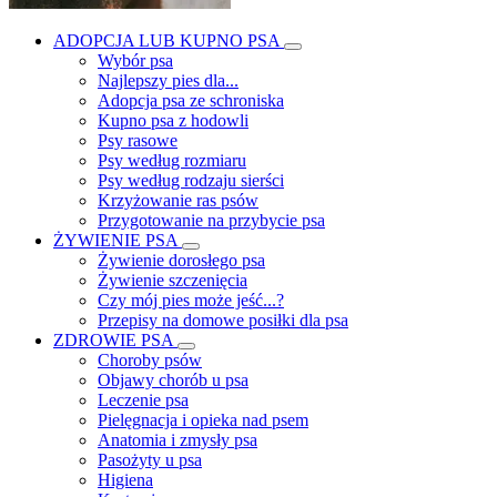
ADOPCJA LUB KUPNO PSA
Wybór psa
Najlepszy pies dla...
Adopcja psa ze schroniska
Kupno psa z hodowli
Psy rasowe
Psy według rozmiaru
Psy według rodzaju sierści
Krzyżowanie ras psów
Przygotowanie na przybycie psa
ŻYWIENIE PSA
Żywienie dorosłego psa
Żywienie szczenięcia
Czy mój pies może jeść...?
Przepisy na domowe posiłki dla psa
ZDROWIE PSA
Choroby psów
Objawy chorób u psa
Leczenie psa
Pielęgnacja i opieka nad psem
Anatomia i zmysły psa
Pasożyty u psa
Higiena