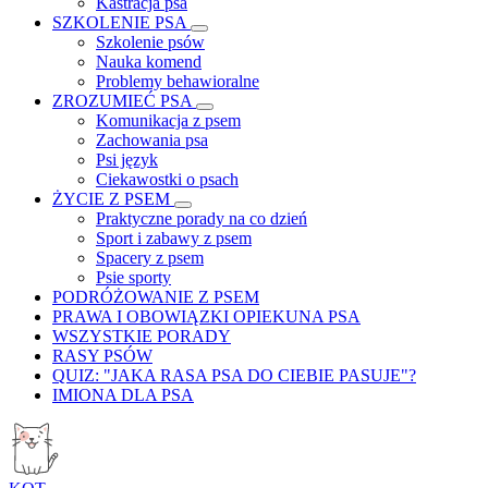
Kastracja psa
SZKOLENIE PSA
Szkolenie psów
Nauka komend
Problemy behawioralne
ZROZUMIEĆ PSA
Komunikacja z psem
Zachowania psa
Psi język
Ciekawostki o psach
ŻYCIE Z PSEM
Praktyczne porady na co dzień
Sport i zabawy z psem
Spacery z psem
Psie sporty
PODRÓŻOWANIE Z PSEM
PRAWA I OBOWIĄZKI OPIEKUNA PSA
WSZYSTKIE PORADY
RASY PSÓW
QUIZ: "JAKA RASA PSA DO CIEBIE PASUJE"?
IMIONA DLA PSA