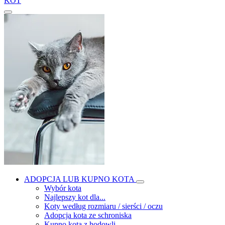
KOT
ADOPCJA LUB KUPNO KOTA
Wybór kota
Najlepszy kot dla...
Koty według rozmiaru / sierści / oczu
Adopcja kota ze schroniska
Kupno kota z hodowli