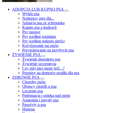
ADOPCJA LUB KUPNO PSA
Wybór psa
Najlepszy pies dla...
Adopcja psa ze schroniska
Kupno psa z hodowli
Psy rasowe
Psy według rozmiaru
Psy według rodzaju sierści
Krzyżowanie ras psów
Przygotowanie na przybycie psa
ŻYWIENIE PSA
Żywienie dorosłego psa
Żywienie szczenięcia
Czy mój pies może jeść...?
Przepisy na domowe posiłki dla psa
ZDROWIE PSA
Choroby psów
Objawy chorób u psa
Leczenie psa
Pielęgnacja i opieka nad psem
Anatomia i zmysły psa
Pasożyty u psa
Higiena