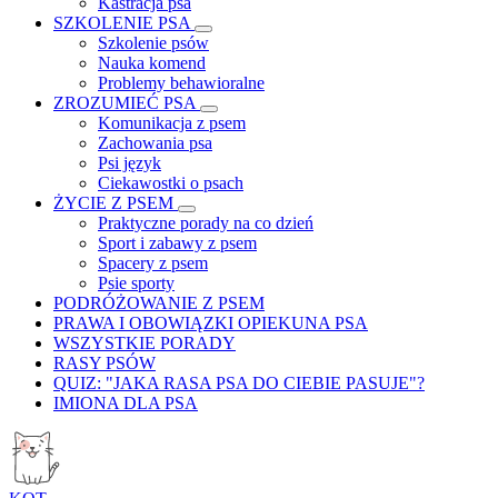
Kastracja psa
SZKOLENIE PSA
Szkolenie psów
Nauka komend
Problemy behawioralne
ZROZUMIEĆ PSA
Komunikacja z psem
Zachowania psa
Psi język
Ciekawostki o psach
ŻYCIE Z PSEM
Praktyczne porady na co dzień
Sport i zabawy z psem
Spacery z psem
Psie sporty
PODRÓŻOWANIE Z PSEM
PRAWA I OBOWIĄZKI OPIEKUNA PSA
WSZYSTKIE PORADY
RASY PSÓW
QUIZ: "JAKA RASA PSA DO CIEBIE PASUJE"?
IMIONA DLA PSA