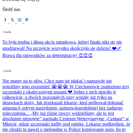
Śledź nas
To była trudna i długa akcja ratunkowa, której finału nikt się nie
spodziewał! Na szczęście wszystko skończyło się dobrze! ❤️‍🩹
Brawa dla ratowników za determinację! 👏👏👏
Nie mamy na to słów. Chce nam się płakać i naprawdę nie
potrafimy tego zrozumieć 😭😭😭 W Ciechanowie znaleziono trzy
szczeniaki z okaleczonymi uszami 💔 Jedno z nich straciło je
całkowicie, u dwóch pozostałych uszy wisiały już tylko na
skrawkach skóry. Jak przekazali lekarze, ktoś próbował dokonać
amputacji ostrym narzędziem, najprawdopodobniej bez żadnego
znieczulenia... „My już różne rzeczy widzieliśmy, ale to jest
absolutnie niepojęte" napisało Centrum Weterynaryjne „Centaur" w
Mławie, gdzie szczeniaki trafiły pod opiekę. Lekarze podkreślają, że
nie chodzi tu nawet o nielegalne w Polsce kopiowanie uszu, bo to