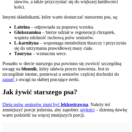
stawów, a także przyczyniać się do większej łamliwości
kości.
Innymi składnikami, które warto dostarczać starszemu psu, są:
Luteina
– odpowiada za poprawę wzroku.
Glukozamina
– bierze udział w regeneracji chrząstek,
wspiera zdolność ruchową psów seniorów.
L-karnityna
– wspomaga metabolizm tłuszczy i przyczynia
się do utrzymania prawidłowej masy ciała.
Tauryna
– wzmacnia serce.
Ponadto w diecie starszego psa powinno się zwrócić szczególną
uwagę na
błonnik
, który ułatwia proces trawienia. Jest to
szczególnie istotne, ponieważ u seniorów częściej dochodzi do
zaparć
z uwagi na słabiej pracujące nerki.
Jak żywić starszego psa?
Dieta psów seniorów musi być
lekkostrawna
. Należy też
zmniejszyć porcje jedzenia, aby zapobiec
otyłości
– dzienną dawkę
warto podzielić na więcej mniejszych porcji.