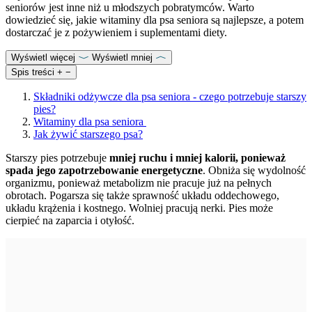
seniorów jest inne niż u młodszych pobratymców. Warto
dowiedzieć się, jakie witaminy dla psa seniora są najlepsze, a potem
dostarczać je z pożywieniem i suplementami diety.
Wyświetl więcej
Wyświetl mniej
Spis treści
+
−
Składniki odżywcze dla psa seniora - czego potrzebuje starszy
pies?
Witaminy dla psa seniora
Jak żywić starszego psa?
Starszy pies potrzebuje
mniej ruchu i mniej kalorii, ponieważ
spada jego zapotrzebowanie energetyczne
. Obniża się wydolność
organizmu, ponieważ metabolizm nie pracuje już na pełnych
obrotach. Pogarsza się także sprawność układu oddechowego,
układu krążenia i kostnego. Wolniej pracują nerki. Pies może
cierpieć na zaparcia i otyłość.