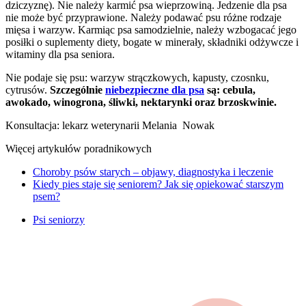
dziczyznę). Nie należy karmić psa wieprzowiną. Jedzenie dla psa
nie może być przyprawione. Należy podawać psu różne rodzaje
mięsa i warzyw. Karmiąc psa samodzielnie, należy wzbogacać jego
posiłki o suplementy diety, bogate w minerały, składniki odżywcze i
witaminy dla psa seniora.
Nie podaje się psu: warzyw strączkowych, kapusty, czosnku,
cytrusów.
Szczególnie
niebezpieczne dla psa
są: cebula,
awokado, winogrona, śliwki, nektarynki oraz brzoskwinie.
Konsultacja: lekarz weterynarii Melania Nowak
Więcej artykułów poradnikowych
Choroby psów starych – objawy, diagnostyka i leczenie
Kiedy pies staje się seniorem? Jak się opiekować starszym
psem?
Psi seniorzy