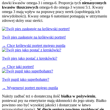
dawki kwasów omega-3 i omega-6. Proporcja tych
nienasyconych
kwasów tłuszczowych
omega-6 do omega-3 wynosi 5:1. Kwasy
omega 3 mają wpływ na poprawę pracy nerek (zapobiegają ich
niewydolności). Kwasy omega 6 natomiast pomagają w utrzymaniu
zdrowej skóry oraz sierści.
Twój pies zasługuje na królewski portret!
→
Chcę królewski portret mojego pupila
Twój pies jako postać z kreskówki?
→
Chcę taki portret!
Twój pupil jako superbohater?
→
Wygeneruj portret mojego pupila
Należy zadbać też o dostateczną ilość
białka w pożywieniu
,
ponieważ psy na emeryturze mają skłonności do jego utraty. Białko
powinno ono być wysokiej jakości i dostarczane w łatwo
przyswajalnej postaci.
W diecie seniora powinno znajdować się