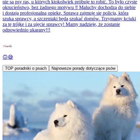
nie są psy ras, u których ktokolwiek próbuje to robić. To było czyste
okrucieństwo, bez żadnego motywu ‼️ Maluchy dochodzą do siebie
i dostają profesjonalną opiekę. Sprawą zajmuje się policja, która
szuka sprawcy, a szczeniaki będą szukać domów. Trzymamy kciuki
za tę trójkę i za ujęcie sprawcy! Mamy nadzieję, że zostanie
odpowiednio ukarany!!!
🙃😅
TOP poradniki o psach
Najnowsze porady dotyczące psów