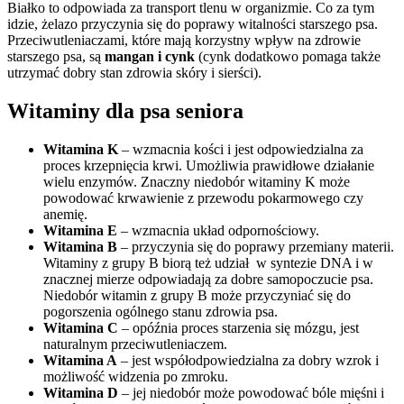
Białko to odpowiada za transport tlenu w organizmie. Co za tym
idzie, żelazo przyczynia się do poprawy witalności starszego psa.
Przeciwutleniaczami, które mają korzystny wpływ na zdrowie
starszego psa, są
mangan i cynk
(cynk dodatkowo pomaga także
utrzymać dobry stan zdrowia skóry i sierści).
Witaminy dla psa seniora
Witamina K
– wzmacnia kości i jest odpowiedzialna za
proces krzepnięcia krwi. Umożliwia prawidłowe działanie
wielu enzymów. Znaczny niedobór witaminy K może
powodować krwawienie z przewodu pokarmowego czy
anemię.
Witamina E
– wzmacnia układ odpornościowy.
Witamina B
– przyczynia się do poprawy przemiany materii.
Witaminy z grupy B biorą też udział w syntezie DNA i w
znacznej mierze odpowiadają za dobre samopoczucie psa.
Niedobór witamin z grupy B może przyczyniać się do
pogorszenia ogólnego stanu zdrowia psa.
Witamina C
– opóźnia proces starzenia się mózgu, jest
naturalnym przeciwutleniaczem.
Witamina A
– jest współodpowiedzialna za dobry wzrok i
możliwość widzenia po zmroku.
Witamina D
– jej niedobór może powodować bóle mięśni i