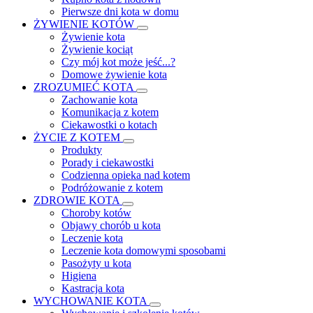
Pierwsze dni kota w domu
ŻYWIENIE KOTÓW
Żywienie kota
Żywienie kociąt
Czy mój kot może jeść...?
Domowe żywienie kota
ZROZUMIEĆ KOTA
Zachowanie kota
Komunikacja z kotem
Ciekawostki o kotach
ŻYCIE Z KOTEM
Produkty
Porady i ciekawostki
Codzienna opieka nad kotem
Podróżowanie z kotem
ZDROWIE KOTA
Choroby kotów
Objawy chorób u kota
Leczenie kota
Leczenie kota domowymi sposobami
Pasożyty u kota
Higiena
Kastracja kota
WYCHOWANIE KOTA