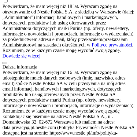
Potwierdzam, że mam więcej niż 18 lat. Wyrażam zgodę na
otrzymywanie od Nestle Polska S.A. z siedzibą w Warszawie (dalej:
„Administrator”) informacji handlowych i marketingowych,
dotyczących produktów lub usług oferowanych przez
Administratora dotyczących marki Purina (np. oferty, newslettery,
informacje o nowościach i promocjach, informacje o wydarzeniach),
za pośrednictwem adresu e-mail, który przekazałem/przekazałam
Administratorowi na zasadach określonych w
Polityce prywatności
.
Rozumiem, że w każdym czasie mogę wycofać swoją zgodę.
Dowiedz się więcej
Dalsza informacja
Potwierdzam, że mam więcej niż 16 lat. Wyrażam zgodę na
udostępnienie moich danych osobowych (imię, nazwisko, adres
email) spółce Nestle Polska SA w celu przesyłania na mój adres
email informacji handlowych i marketingowych, dotyczących
produktów lub usług oferowanych przez Nestle Polska SA
dotyczących produktów marki Purina (np. oferty, newslettery,
informacje o nowościach i promocjach, informacje o wydarzeniach).
Rozumiem, że w każdym czasie mogę wycofać swoją zgodę
kontaktując się pisemnie na adres: Nestlé Polska S.A., ul.
Domaniewska 32, 02-672 Warszawa lub mailem na adres:
data.privacy@pl.nestle.com (Polityka Prywatności Nestle Polska SA
dostępna jest na stronie: https://www.nestle.pl/info/polityka-