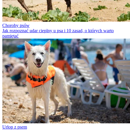
Choroby psów
Jak rozpoznać udar cieplny u psa i 10 zasad, o których warto
pamiętać
Urlop z psem