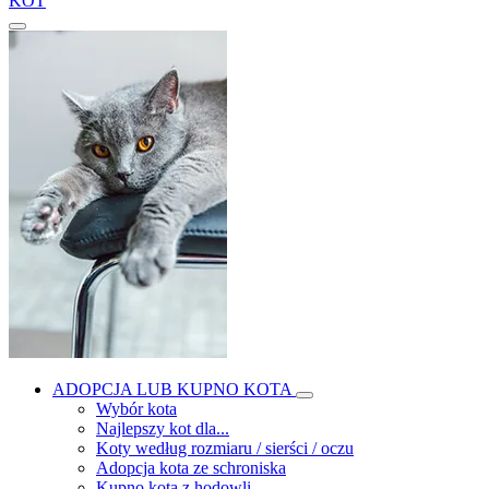
KOT
ADOPCJA LUB KUPNO KOTA
Wybór kota
Najlepszy kot dla...
Koty według rozmiaru / sierści / oczu
Adopcja kota ze schroniska
Kupno kota z hodowli