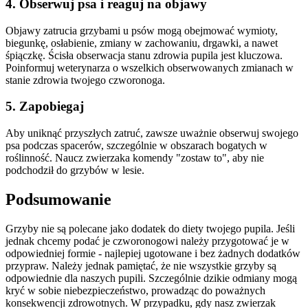
4. Obserwuj psa i reaguj na objawy
Objawy zatrucia grzybami u psów mogą obejmować wymioty,
biegunkę, osłabienie, zmiany w zachowaniu, drgawki, a nawet
śpiączkę. Ścisła obserwacja stanu zdrowia pupila jest kluczowa.
Poinformuj weterynarza o wszelkich obserwowanych zmianach w
stanie zdrowia twojego czworonoga.
5. Zapobiegaj
Aby uniknąć przyszłych zatruć, zawsze uważnie obserwuj swojego
psa podczas spacerów, szczególnie w obszarach bogatych w
roślinność. Naucz zwierzaka komendy "zostaw to", aby nie
podchodził do grzybów w lesie.
Podsumowanie
Grzyby nie są polecane jako dodatek do diety twojego pupila. Jeśli
jednak chcemy podać je czworonogowi należy przygotować je w
odpowiedniej formie - najlepiej ugotowane i bez żadnych dodatków
przypraw. Należy jednak pamiętać, że nie wszystkie grzyby są
odpowiednie dla naszych pupili. Szczególnie dzikie odmiany mogą
kryć w sobie niebezpieczeństwo, prowadząc do poważnych
konsekwencji zdrowotnych. W przypadku, gdy nasz zwierzak