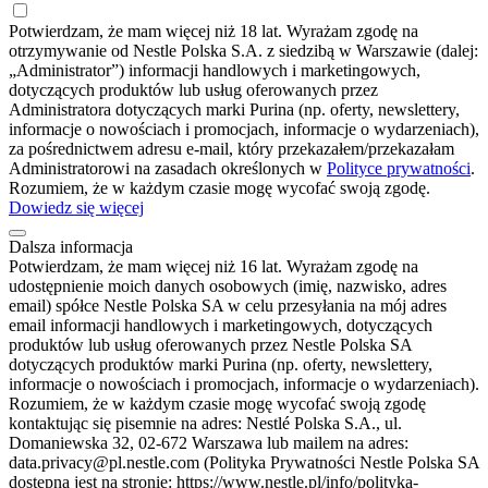
Potwierdzam, że mam więcej niż 18 lat. Wyrażam zgodę na
otrzymywanie od Nestle Polska S.A. z siedzibą w Warszawie (dalej:
„Administrator”) informacji handlowych i marketingowych,
dotyczących produktów lub usług oferowanych przez
Administratora dotyczących marki Purina (np. oferty, newslettery,
informacje o nowościach i promocjach, informacje o wydarzeniach),
za pośrednictwem adresu e-mail, który przekazałem/przekazałam
Administratorowi na zasadach określonych w
Polityce prywatności
.
Rozumiem, że w każdym czasie mogę wycofać swoją zgodę.
Dowiedz się więcej
Dalsza informacja
Potwierdzam, że mam więcej niż 16 lat. Wyrażam zgodę na
udostępnienie moich danych osobowych (imię, nazwisko, adres
email) spółce Nestle Polska SA w celu przesyłania na mój adres
email informacji handlowych i marketingowych, dotyczących
produktów lub usług oferowanych przez Nestle Polska SA
dotyczących produktów marki Purina (np. oferty, newslettery,
informacje o nowościach i promocjach, informacje o wydarzeniach).
Rozumiem, że w każdym czasie mogę wycofać swoją zgodę
kontaktując się pisemnie na adres: Nestlé Polska S.A., ul.
Domaniewska 32, 02-672 Warszawa lub mailem na adres:
data.privacy@pl.nestle.com (Polityka Prywatności Nestle Polska SA
dostępna jest na stronie: https://www.nestle.pl/info/polityka-