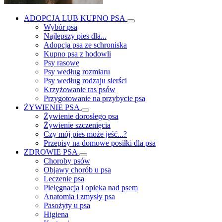
ADOPCJA LUB KUPNO PSA
Wybór psa
Najlepszy pies dla...
Adopcja psa ze schroniska
Kupno psa z hodowli
Psy rasowe
Psy według rozmiaru
Psy według rodzaju sierści
Krzyżowanie ras psów
Przygotowanie na przybycie psa
ŻYWIENIE PSA
Żywienie dorosłego psa
Żywienie szczenięcia
Czy mój pies może jeść...?
Przepisy na domowe posiłki dla psa
ZDROWIE PSA
Choroby psów
Objawy chorób u psa
Leczenie psa
Pielęgnacja i opieka nad psem
Anatomia i zmysły psa
Pasożyty u psa
Higiena