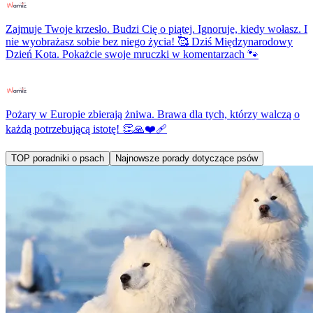
Zajmuje Twoje krzesło. Budzi Cię o piątej. Ignoruje, kiedy wołasz. I
nie wyobrażasz sobie bez niego życia! 🥰 Dziś Międzynarodowy
Dzień Kota. Pokażcie swoje mruczki w komentarzach 🐾
Pożary w Europie zbierają żniwa. Brawa dla tych, którzy walczą o
każdą potrzebującą istotę! 👏🙏❤️‍🩹
TOP poradniki o psach
Najnowsze porady dotyczące psów