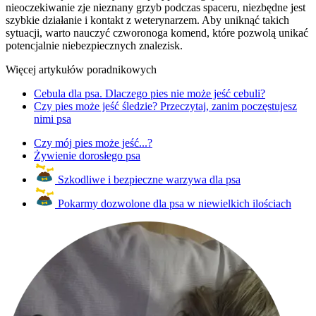
nieoczekiwanie zje nieznany grzyb podczas spaceru, niezbędne jest
szybkie działanie i kontakt z weterynarzem. Aby uniknąć takich
sytuacji, warto nauczyć czworonoga komend, które pozwolą unikać
potencjalnie niebezpiecznych znalezisk.
Więcej artykułów poradnikowych
Cebula dla psa. Dlaczego pies nie może jeść cebuli?
Czy pies może jeść śledzie? Przeczytaj, zanim poczęstujesz
nimi psa
Czy mój pies może jeść...?
Żywienie dorosłego psa
Szkodliwe i bezpieczne warzywa dla psa
Pokarmy dozwolone dla psa w niewielkich ilościach