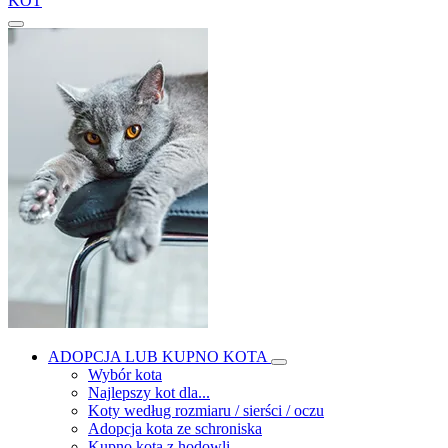
KOT
ADOPCJA LUB KUPNO KOTA
Wybór kota
Najlepszy kot dla...
Koty według rozmiaru / sierści / oczu
Adopcja kota ze schroniska
Kupno kota z hodowli