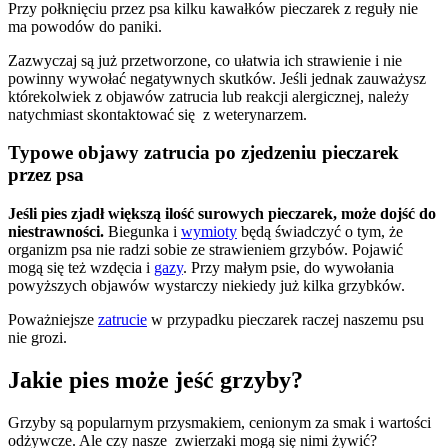
Przy połknięciu przez psa kilku kawałków pieczarek z reguły nie
ma powodów do paniki.
Zazwyczaj są już przetworzone, co ułatwia ich strawienie i nie
powinny wywołać negatywnych skutków. Jeśli jednak zauważysz
którekolwiek z objawów zatrucia lub reakcji alergicznej, należy
natychmiast skontaktować się
z weterynarzem.
Typowe objawy zatrucia po zjedzeniu pieczarek
przez psa
Jeśli pies zjadł większą ilość surowych pieczarek, może dojść do
niestrawności.
Biegunka i
wymioty
będą świadczyć o tym, że
organizm psa nie radzi sobie ze strawieniem grzybów. Pojawić
mogą się też wzdęcia i
gazy
. Przy małym psie, do wywołania
powyższych objawów wystarczy niekiedy już kilka grzybków.
Poważniejsze
zatrucie
w przypadku pieczarek raczej naszemu psu
nie grozi.
Jakie pies może jeść grzyby?
Grzyby są popularnym przysmakiem, cenionym za smak i wartości
odżywcze. Ale czy nasze zwierzaki mogą się nimi żywić?