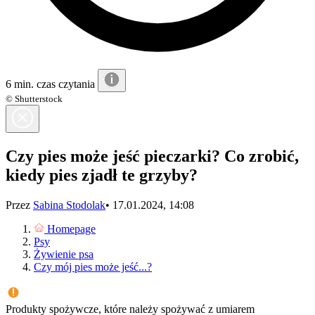
6 min. czas czytania
© Shutterstock
Czy pies może jeść pieczarki? Co zrobić,
kiedy pies zjadł te grzyby?
Przez
Sabina Stodolak
•
17.01.2024, 14:08
Homepage
Psy
Żywienie psa
Czy mój pies może jeść...?
Produkty spożywcze, które należy spożywać z umiarem