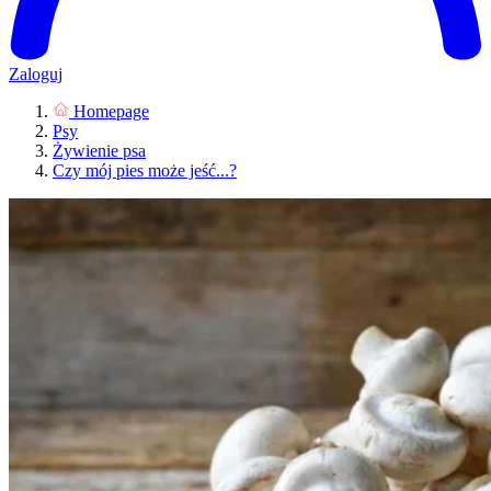
Zaloguj
Homepage
Psy
Żywienie psa
Czy mój pies może jeść...?