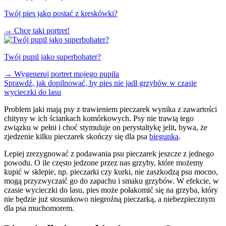
Twój pies jako postać z kreskówki?
→
Chcę taki portret!
Twój pupil jako superbohater?
→
Wygeneruj portret mojego pupila
Sprawdź, jak dopilnować, by pies nie jadł grzybów w czasie
wycieczki do lasu
Problem jaki mają psy z trawieniem pieczarek wynika z zawartości
chityny w ich ściankach komórkowych. Psy nie trawią tego
związku w pełni i choć stymuluje on perystaltykę jelit, bywa, że
zjedzenie kilku pieczarek skończy się dla psa
biegunką
.
Lepiej zrezygnować z podawania psu pieczarek jeszcze z jednego
powodu. O ile często jedzone przez nas grzyby, które możemy
kupić w sklepie, np. pieczarki czy kurki, nie zaszkodzą psu mocno,
mogą przyzwyczaić go do zapachu i smaku grzybów. W efekcie, w
czasie wycieczki do lasu, pies może połakomić się na grzyba, który
nie będzie już stosunkowo niegroźną pieczarką, a niebezpiecznym
dla psa muchomorem.