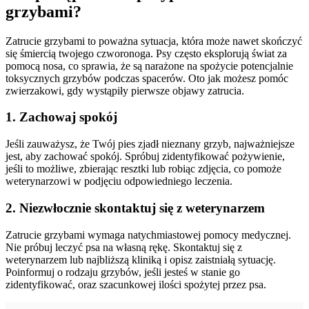
grzybami?
Zatrucie grzybami to poważna sytuacja, która może nawet skończyć
się śmiercią twojego czworonoga. Psy często eksplorują świat za
pomocą nosa, co sprawia, że są narażone na spożycie potencjalnie
toksycznych grzybów podczas spacerów. Oto jak możesz pomóc
zwierzakowi, gdy wystąpiły pierwsze objawy zatrucia.
1. Zachowaj spokój
Jeśli zauważysz, że Twój pies zjadł nieznany grzyb, najważniejsze
jest, aby zachować spokój. Spróbuj zidentyfikować pożywienie,
jeśli to możliwe, zbierając resztki lub robiąc zdjęcia, co pomoże
weterynarzowi w podjęciu odpowiedniego leczenia.
2. Niezwłocznie skontaktuj się z weterynarzem
Zatrucie grzybami wymaga natychmiastowej pomocy medycznej.
Nie próbuj leczyć psa na własną rękę. Skontaktuj się z
weterynarzem lub najbliższą kliniką i opisz zaistniałą sytuację.
Poinformuj o rodzaju grzybów, jeśli jesteś w stanie go
zidentyfikować, oraz szacunkowej ilości spożytej przez psa.