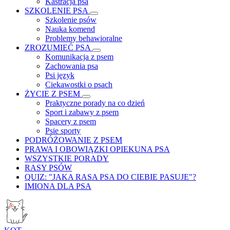
Kastracja psa
SZKOLENIE PSA
Szkolenie psów
Nauka komend
Problemy behawioralne
ZROZUMIEĆ PSA
Komunikacja z psem
Zachowania psa
Psi język
Ciekawostki o psach
ŻYCIE Z PSEM
Praktyczne porady na co dzień
Sport i zabawy z psem
Spacery z psem
Psie sporty
PODRÓŻOWANIE Z PSEM
PRAWA I OBOWIĄZKI OPIEKUNA PSA
WSZYSTKIE PORADY
RASY PSÓW
QUIZ: "JAKA RASA PSA DO CIEBIE PASUJE"?
IMIONA DLA PSA