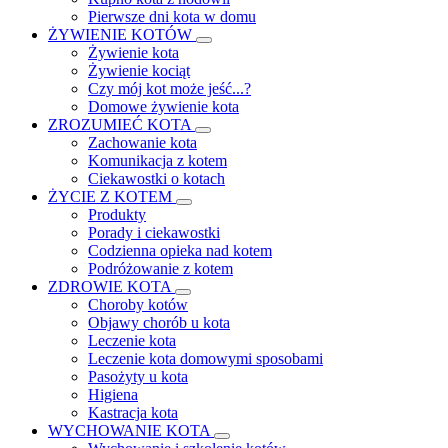
Pierwsze dni kota w domu
ŻYWIENIE KOTÓW
Żywienie kota
Żywienie kociąt
Czy mój kot może jeść...?
Domowe żywienie kota
ZROZUMIEĆ KOTA
Zachowanie kota
Komunikacja z kotem
Ciekawostki o kotach
ŻYCIE Z KOTEM
Produkty
Porady i ciekawostki
Codzienna opieka nad kotem
Podróżowanie z kotem
ZDROWIE KOTA
Choroby kotów
Objawy chorób u kota
Leczenie kota
Leczenie kota domowymi sposobami
Pasożyty u kota
Higiena
Kastracja kota
WYCHOWANIE KOTA