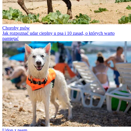
Choroby psów
Jak rozpoznać udar cieplny u psa i 10 zasad, o których warto
pamiętać
Urlop z psem