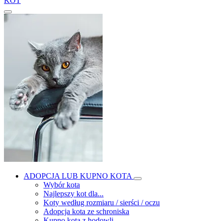
KOT
ADOPCJA LUB KUPNO KOTA
Wybór kota
Najlepszy kot dla...
Koty według rozmiaru / sierści / oczu
Adopcja kota ze schroniska
Kupno kota z hodowli