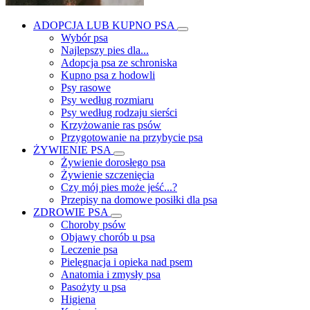
ADOPCJA LUB KUPNO PSA
Wybór psa
Najlepszy pies dla...
Adopcja psa ze schroniska
Kupno psa z hodowli
Psy rasowe
Psy według rozmiaru
Psy według rodzaju sierści
Krzyżowanie ras psów
Przygotowanie na przybycie psa
ŻYWIENIE PSA
Żywienie dorosłego psa
Żywienie szczenięcia
Czy mój pies może jeść...?
Przepisy na domowe posiłki dla psa
ZDROWIE PSA
Choroby psów
Objawy chorób u psa
Leczenie psa
Pielęgnacja i opieka nad psem
Anatomia i zmysły psa
Pasożyty u psa
Higiena