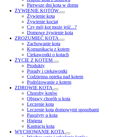
Pierwsze dni kota w domu
ŻYWIENIE KOTÓW
Żywienie kota
Żywienie kociąt
Czy mój kot może jeść...?
Domowe żywienie kota
ZROZUMIEĆ KOTA
Zachowanie kota
Komunikacja z kotem
Ciekawostki o kotach
ŻYCIE Z KOTEM
Produkty
Porady i ciekawostki
Codzienna opieka nad kotem
Podróżowanie z kotem
ZDROWIE KOTA
Choroby kotów
Objawy chorób u kota
Leczenie kota
Leczenie kota domowymi sposobami
Pasożyty u kota
Higiena
Kastracja kota
WYCHOWANIE KOTA