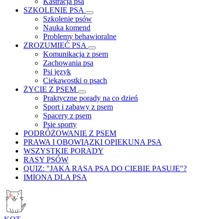
Kastracja psa
SZKOLENIE PSA
Szkolenie psów
Nauka komend
Problemy behawioralne
ZROZUMIEĆ PSA
Komunikacja z psem
Zachowania psa
Psi język
Ciekawostki o psach
ŻYCIE Z PSEM
Praktyczne porady na co dzień
Sport i zabawy z psem
Spacery z psem
Psie sporty
PODRÓŻOWANIE Z PSEM
PRAWA I OBOWIĄZKI OPIEKUNA PSA
WSZYSTKIE PORADY
RASY PSÓW
QUIZ: "JAKA RASA PSA DO CIEBIE PASUJE"?
IMIONA DLA PSA