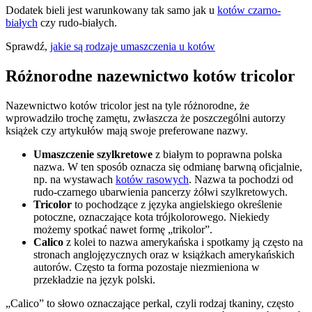
Dodatek bieli jest warunkowany tak samo jak u
kotów czarno-
białych
czy rudo-białych.
Sprawdź,
jakie są rodzaje umaszczenia u kotów
Różnorodne nazewnictwo kotów tricolor
Nazewnictwo kotów tricolor jest na tyle różnorodne, że
wprowadziło trochę zamętu, zwłaszcza że poszczególni autorzy
książek czy artykułów mają swoje preferowane nazwy.
Umaszczenie szylkretowe
z białym to poprawna polska
nazwa. W ten sposób oznacza się odmianę barwną oficjalnie,
np. na wystawach
kotów rasowych
. Nazwa ta pochodzi od
rudo-czarnego ubarwienia pancerzy żółwi szylkretowych.
Tricolor
to pochodzące z języka angielskiego określenie
potoczne, oznaczające kota trójkolorowego. Niekiedy
możemy spotkać nawet formę „trikolor”.
Calico
z kolei to nazwa amerykańska i spotkamy ją często na
stronach anglojęzycznych oraz w książkach amerykańskich
autorów. Często ta forma pozostaje niezmieniona w
przekładzie na język polski.
„Calico” to słowo oznaczające perkal, czyli rodzaj tkaniny, często