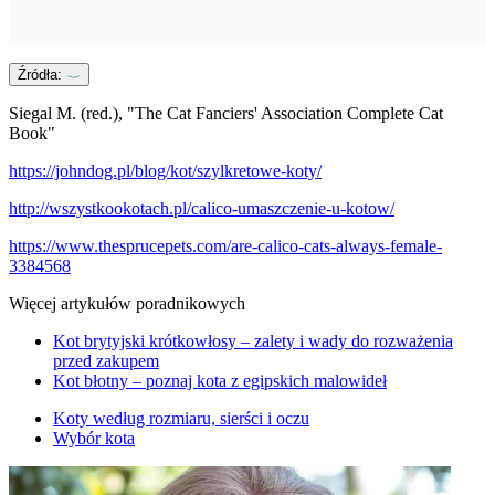
Źródła:
Siegal M. (red.), "The Cat Fanciers' Association Complete Cat
Book"
https://johndog.pl/blog/kot/szylkretowe-koty/
http://wszystkookotach.pl/calico-umaszczenie-u-kotow/
https://www.thesprucepets.com/are-calico-cats-always-female-
3384568
Więcej artykułów poradnikowych
Kot brytyjski krótkowłosy – zalety i wady do rozważenia
przed zakupem
Kot błotny – poznaj kota z egipskich malowideł
Koty według rozmiaru, sierści i oczu
Wybór kota