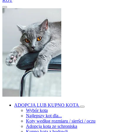
KOT
ADOPCJA LUB KUPNO KOTA
Wybór kota
Najlepszy kot dla...
Koty według rozmiaru / sierści / oczu
Adopcja kota ze schroniska
Kupno kota z hodowli