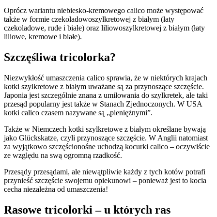
Oprócz wariantu niebiesko-kremowego calico może występować
także w formie czekoladowoszylkretowej z białym (łaty
czekoladowe, rude i białe) oraz liliowoszylkretowej z białym (łaty
liliowe, kremowe i białe).
Szczęśliwa tricolorka?
Niezwykłość umaszczenia calico sprawia, że w niektórych krajach
kotki szylkretowe z białym uważane są za przynoszące szczęście.
Japonia jest szczególnie znana z umiłowania do szylkretek, ale taki
przesąd popularny jest także w Stanach Zjednoczonych. W USA
kotki calico czasem nazywane są „pieniężnymi”.
Także w Niemczech kotki szylkretowe z białym określane bywają
jako Glückskatze, czyli przynoszące szczęście. W Anglii natomiast
za wyjątkowo szczęścionośne uchodzą kocurki calico – oczywiście
ze względu na swą ogromną rzadkość.
Przesądy przesądami, ale niewątpliwie każdy z tych kotów potrafi
przynieść szczęście swojemu opiekunowi – ponieważ jest to kocia
cecha niezależna od umaszczenia!
Rasowe tricolorki – u których ras