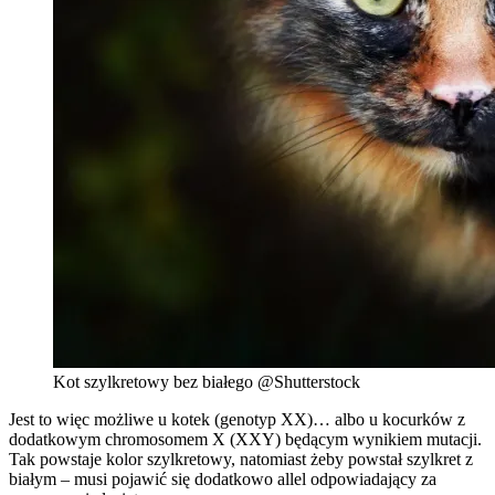
Kot szylkretowy bez białego @Shutterstock
Jest to więc możliwe u kotek (genotyp XX)… albo u kocurków z
dodatkowym chromosomem X (XXY) będącym wynikiem mutacji.
Tak powstaje kolor szylkretowy, natomiast żeby powstał szylkret z
białym – musi pojawić się dodatkowo allel odpowiadający za