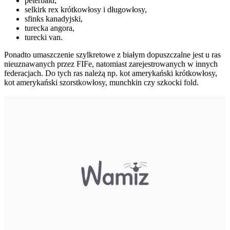
peterbald,
selkirk rex krótkowłosy i długowłosy,
sfinks kanadyjski,
turecka angora,
turecki van.
Ponadto umaszczenie szylkretowe z białym dopuszczalne jest u ras
nieuznawanych przez FIFe, natomiast zarejestrowanych w innych
federacjach. Do tych ras należą np. kot amerykański krótkowłosy,
kot amerykański szorstkowłosy, munchkin czy szkocki fold.