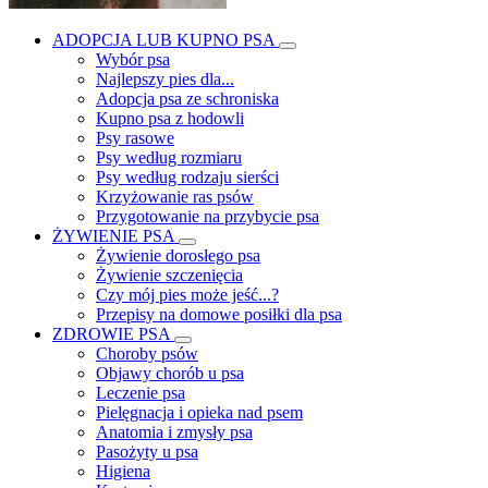
ADOPCJA LUB KUPNO PSA
Wybór psa
Najlepszy pies dla...
Adopcja psa ze schroniska
Kupno psa z hodowli
Psy rasowe
Psy według rozmiaru
Psy według rodzaju sierści
Krzyżowanie ras psów
Przygotowanie na przybycie psa
ŻYWIENIE PSA
Żywienie dorosłego psa
Żywienie szczenięcia
Czy mój pies może jeść...?
Przepisy na domowe posiłki dla psa
ZDROWIE PSA
Choroby psów
Objawy chorób u psa
Leczenie psa
Pielęgnacja i opieka nad psem
Anatomia i zmysły psa
Pasożyty u psa
Higiena