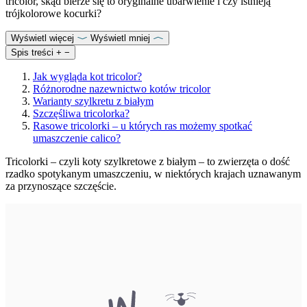
tricolor, skąd bierze się to oryginalne ubarwienie i czy istnieją
trójkolorowe kocurki?
Wyświetl więcej
Wyświetl mniej
Spis treści
+
−
Jak wygląda kot tricolor?
Różnorodne nazewnictwo kotów tricolor
Warianty szylkretu z białym
Szczęśliwa tricolorka?
Rasowe tricolorki – u których ras możemy spotkać
umaszczenie calico?
Tricolorki – czyli koty szylkretowe z białym – to zwierzęta o dość
rzadko spotykanym umaszczeniu, w niektórych krajach uznawanym
za przynoszące szczęście.