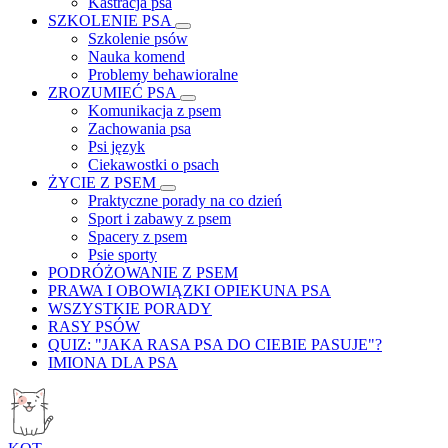
Kastracja psa
SZKOLENIE PSA
Szkolenie psów
Nauka komend
Problemy behawioralne
ZROZUMIEĆ PSA
Komunikacja z psem
Zachowania psa
Psi język
Ciekawostki o psach
ŻYCIE Z PSEM
Praktyczne porady na co dzień
Sport i zabawy z psem
Spacery z psem
Psie sporty
PODRÓŻOWANIE Z PSEM
PRAWA I OBOWIĄZKI OPIEKUNA PSA
WSZYSTKIE PORADY
RASY PSÓW
QUIZ: "JAKA RASA PSA DO CIEBIE PASUJE"?
IMIONA DLA PSA