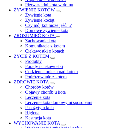
Pierwsze dni kota w domu
ŻYWIENIE KOTÓW
Żywienie kota
Żywienie kociąt
Czy mój kot może jeść...?
Domowe żywienie kota
ZROZUMIEĆ KOTA
Zachowanie kota
Komunikacja z kotem
Ciekawostki o kotach
ŻYCIE Z KOTEM
Produkty
Porady i ciekawostki
Codzienna opieka nad kotem
Podróżowanie z kotem
ZDROWIE KOTA
Choroby kotów
Objawy chorób u kota
Leczenie kota
Leczenie kota domowymi sposobami
Pasożyty u kota
Higiena
Kastracja kota
WYCHOWANIE KOTA