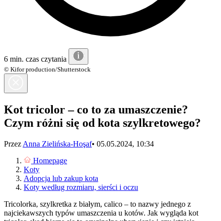
6 min. czas czytania
© Kifor production/Shutterstock
Kot tricolor – co to za umaszczenie?
Czym różni się od kota szylkretowego?
Przez
Anna Zielińska-Hoşaf
•
05.05.2024, 10:34
Homepage
Koty
Adopcja lub zakup kota
Koty według rozmiaru, sierści i oczu
Tricolorka, szylkretka z białym, calico – to nazwy jednego z
najciekawszych typów umaszczenia u kotów. Jak wygląda kot