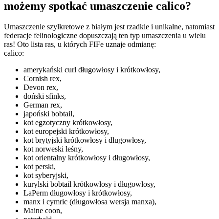
możemy spotkać umaszczenie calico?
Umaszczenie szylkretowe z białym jest rzadkie i unikalne, natomiast
federacje felinologiczne dopuszczają ten typ umaszczenia u wielu
ras! Oto lista ras, u których FIFe uznaje odmianę:
calico:
amerykański curl długowłosy i krótkowłosy,
Cornish rex,
Devon rex,
doński sfinks,
German rex,
japoński bobtail,
kot egzotyczny krótkowłosy,
kot europejski krótkowłosy,
kot brytyjski krótkowłosy i długowłosy,
kot norweski leśny,
kot orientalny krótkowłosy i długowłosy,
kot perski,
kot syberyjski,
kurylski bobtail krótkowłosy i długowłosy,
LaPerm długowłosy i krótkowłosy,
manx i cymric (długowłosa wersja manxa),
Maine coon,