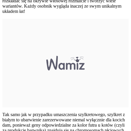
rozkładać się na okrywie włosowej rozmaicie i tworzyć wiele
wariantów. Każdy osobnik wygląda inaczej ze swym unikalnym
układem łat!
Tak samo jak w przypadku umaszczenia szylkretowego, szylkret z
białym to ubarwienie zarezerwowane niemal wyłącznie dla kocich
dam, ponieważ geny odpowiedzialne za kolor futra u kotów (czyli
za produkcję barwnika) znajdują się na chromosomach płciowych.