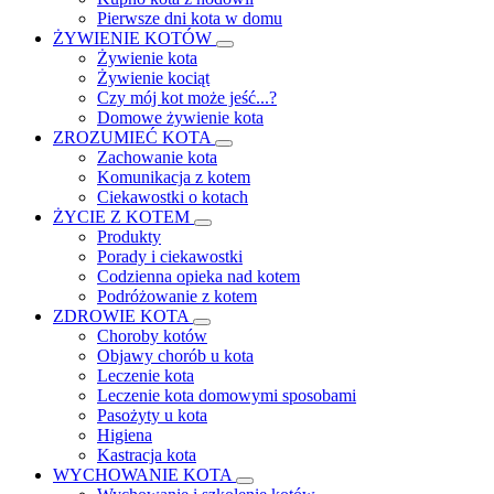
Pierwsze dni kota w domu
ŻYWIENIE KOTÓW
Żywienie kota
Żywienie kociąt
Czy mój kot może jeść...?
Domowe żywienie kota
ZROZUMIEĆ KOTA
Zachowanie kota
Komunikacja z kotem
Ciekawostki o kotach
ŻYCIE Z KOTEM
Produkty
Porady i ciekawostki
Codzienna opieka nad kotem
Podróżowanie z kotem
ZDROWIE KOTA
Choroby kotów
Objawy chorób u kota
Leczenie kota
Leczenie kota domowymi sposobami
Pasożyty u kota
Higiena
Kastracja kota
WYCHOWANIE KOTA