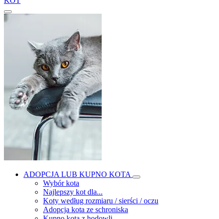
KOT
ADOPCJA LUB KUPNO KOTA
Wybór kota
Najlepszy kot dla...
Koty według rozmiaru / sierści / oczu
Adopcja kota ze schroniska
Kupno kota z hodowli