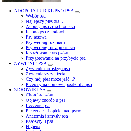
ADOPCJA LUB KUPNO PSA
Wybór psa
Najlepszy pies dla...
Adopcja psa ze schroniska
Kupno psa z hodowli
Psy rasowe
Psy według rozmiaru
Psy według rodzaju sierści
Krzyżowanie ras psów
Przygotowanie na przybycie psa
ŻYWIENIE PSA
Żywienie dorosłego psa
Żywienie szczenięcia
Czy mój pies może jeść...?
Przepisy na domowe posiłki dla psa
ZDROWIE PSA
Choroby psów
Objawy chorób u psa
Leczenie psa
Pielęgnacja i opieka nad psem
Anatomia i zmysły psa
Pasożyty u psa
Higiena