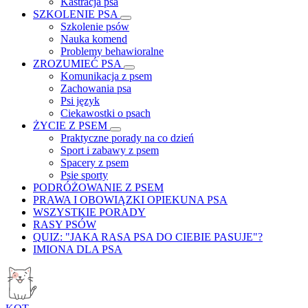
Kastracja psa
SZKOLENIE PSA
Szkolenie psów
Nauka komend
Problemy behawioralne
ZROZUMIEĆ PSA
Komunikacja z psem
Zachowania psa
Psi język
Ciekawostki o psach
ŻYCIE Z PSEM
Praktyczne porady na co dzień
Sport i zabawy z psem
Spacery z psem
Psie sporty
PODRÓŻOWANIE Z PSEM
PRAWA I OBOWIĄZKI OPIEKUNA PSA
WSZYSTKIE PORADY
RASY PSÓW
QUIZ: "JAKA RASA PSA DO CIEBIE PASUJE"?
IMIONA DLA PSA