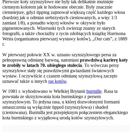
Pierwsze koty szynszylowe nie były tak delikatnie muśnięte
ciemnym kolorem jak te hodowane obecnie. Były znacznie
ciemniejsze, gdyż tipping zajmował większą część każdego włosa
(bardziej jak u odmian srebrzystych cieniowanych, a więc 1/3
zamiast 1/8), a ponadto więcej włosów w okrywie było
pigmentowanych. Wizerunki tych zwierząt znamy ze starych
fotografii, a także chociażby z rycin zdobiących książkę Harrisona
Weira (organizatora pierwszej wystawy kotów), „Our cats”, z 1889
r.
W pierwszej połowie XX w. uznano szynszylowego persa za
pełnoprawną odmianę barwną, natomiast
prawdziwą karierę koty
te zrobiły w latach 70. ubiegłego stulecia
. To wówczas persy
szynszylowe stały się prawdziwymi gwiazdami światowych
wystaw. I oczywiście z czasem odmianę szynszylową zaczęto
uznawać także u innych
ras kotów
.
W 1981 r. wyhodowano w Wielkiej Brytanii
burmillę
. Rasa ta
powstała ze skrzyżowania kota burmskiego z persem
szynszylowym. To jedyna rasa, u której dozwolonymi formami
umaszczenia są wyłącznie tipped (szynszylowa) i shaded
(cieniowana). Burmilla jest przepięknym połączeniem eleganckiego
kota burmskiego z wyjątkową urodą kotów szynszylowych.