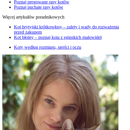
Poznaj pręgowane rasy kotów
Poznaj puchate rasy kotów
Więcej artykułów poradnikowych
Kot brytyjski krótkowłosy – zalety i wady do rozważenia
przed zakupem
Kot błotny – poznaj kota z egipskich malowideł
Koty według rozmiaru, sierści i oczu