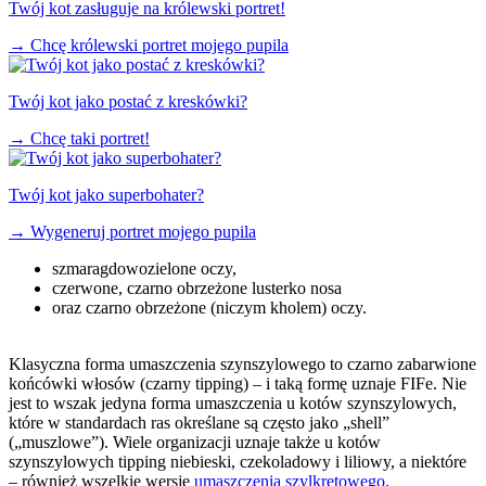
Twój kot zasługuje na królewski portret!
→
Chcę królewski portret mojego pupila
Twój kot jako postać z kreskówki?
→
Chcę taki portret!
Twój kot jako superbohater?
→
Wygeneruj portret mojego pupila
szmaragdowozielone oczy,
czerwone, czarno obrzeżone lusterko nosa
oraz czarno obrzeżone (niczym kholem) oczy.
Klasyczna forma umaszczenia szynszylowego to czarno zabarwione
końcówki włosów (czarny tipping) – i taką formę uznaje FIFe. Nie
jest to wszak jedyna forma umaszczenia u kotów szynszylowych,
które w standardach ras określane są często jako „shell”
(„muszlowe”). Wiele organizacji uznaje także u kotów
szynszylowych tipping niebieski, czekoladowy i liliowy, a niektóre
– również wszelkie wersje
umaszczenia szylkretowego
.