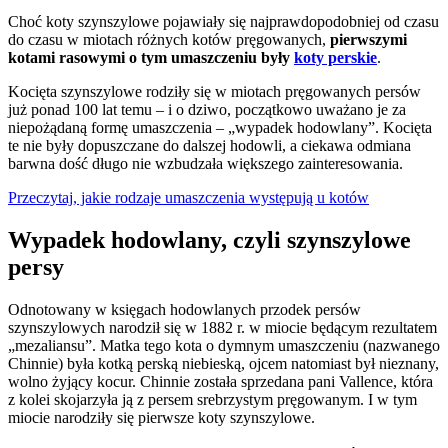
Choć koty szynszylowe pojawiały się najprawdopodobniej od czasu
do czasu w miotach różnych kotów pręgowanych,
pierwszymi
kotami rasowymi o tym umaszczeniu były
koty perskie
.
Kocięta szynszylowe rodziły się w miotach pręgowanych persów
już ponad 100 lat temu – i o dziwo, początkowo uważano je za
niepożądaną formę umaszczenia – „wypadek hodowlany”. Kocięta
te nie były dopuszczane do dalszej hodowli, a ciekawa odmiana
barwna dość długo nie wzbudzała większego zainteresowania.
Przeczytaj, jakie rodzaje umaszczenia występują u kotów
Wypadek hodowlany, czyli szynszylowe
persy
Odnotowany w księgach hodowlanych przodek persów
szynszylowych narodził się w 1882 r. w miocie będącym rezultatem
„mezaliansu”. Matka tego kota o dymnym umaszczeniu (nazwanego
Chinnie) była kotką perską niebieską, ojcem natomiast był nieznany,
wolno żyjący kocur. Chinnie została sprzedana pani Vallence, która
z kolei skojarzyła ją z persem srebrzystym pręgowanym. I w tym
miocie narodziły się pierwsze koty szynszylowe.