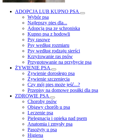
ADOPCJA LUB KUPNO PSA
Wybór psa
Najlepszy pies dla...
Adopcja psa ze schroniska
Kupno psa z hodowli
Psy rasowe
Psy według rozmiaru
Psy według rodzaju sierści
Krzyżowanie ras psów
Przygotowanie na przybycie psa
ŻYWIENIE PSA
Żywienie dorosłego psa
Żywienie szczenięcia
Czy mój pies może jeść...?
Przepisy na domowe posiłki dla psa
ZDROWIE PSA
Choroby psów
Objawy chorób u psa
Leczenie psa
Pielęgnacja i opieka nad psem
Anatomia i zmysły psa
Pasożyty u psa
Higiena