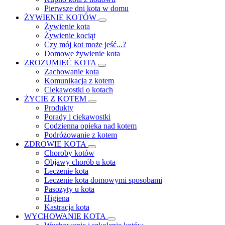
Pierwsze dni kota w domu
ŻYWIENIE KOTÓW
Żywienie kota
Żywienie kociąt
Czy mój kot może jeść...?
Domowe żywienie kota
ZROZUMIEĆ KOTA
Zachowanie kota
Komunikacja z kotem
Ciekawostki o kotach
ŻYCIE Z KOTEM
Produkty
Porady i ciekawostki
Codzienna opieka nad kotem
Podróżowanie z kotem
ZDROWIE KOTA
Choroby kotów
Objawy chorób u kota
Leczenie kota
Leczenie kota domowymi sposobami
Pasożyty u kota
Higiena
Kastracja kota
WYCHOWANIE KOTA