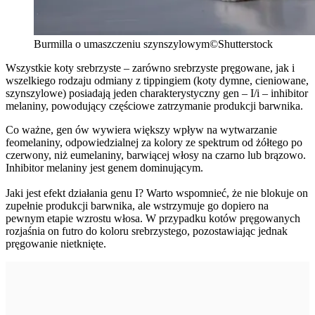
Burmilla o umaszczeniu szynszylowym©Shutterstock
Wszystkie koty srebrzyste – zarówno srebrzyste pręgowane, jak i
wszelkiego rodzaju odmiany z tippingiem (koty dymne, cieniowane,
szynszylowe) posiadają jeden charakterystyczny gen – I/i – inhibitor
melaniny, powodujący częściowe zatrzymanie produkcji barwnika.
Co ważne, gen ów wywiera większy wpływ na wytwarzanie
feomelaniny, odpowiedzialnej za kolory ze spektrum od żółtego po
czerwony, niż eumelaniny, barwiącej włosy na czarno lub brązowo.
Inhibitor melaniny jest genem dominującym.
Jaki jest efekt działania genu I? Warto wspomnieć, że nie blokuje on
zupełnie produkcji barwnika, ale wstrzymuje go dopiero na
pewnym etapie wzrostu włosa. W przypadku kotów pręgowanych
rozjaśnia on futro do koloru srebrzystego, pozostawiając jednak
pręgowanie nietknięte.