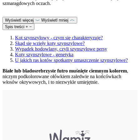
szmaragdowych oczach.
Wyświetl więcej
Wyświetl mniej
Spis treści
+
−
Kot szynszylowy - czym się charakteryzuje?
Skąd się wzięły koty szynszylowe?
Wypadek hodowlany, czyli szynszylowe persy
Koty szynszylowe - genetyka
U jakich ras kotów spotkamy umaszczenie szynszylowe?
Białe lub bladosrebrzyste futro muśnięte ciemnym kolorem
,
niczym podkolorowane ołówkiem zaledwie na końcówkach
włosów okrywowych, i to niezwykle umiejętnie.