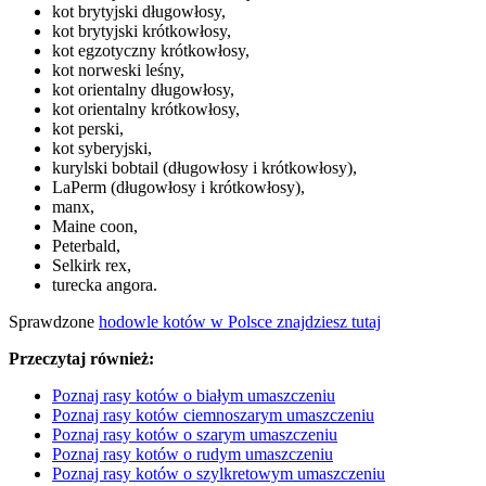
kot brytyjski długowłosy,
kot brytyjski krótkowłosy,
kot egzotyczny krótkowłosy,
kot norweski leśny,
kot orientalny długowłosy,
kot orientalny krótkowłosy,
kot perski,
kot syberyjski,
kurylski bobtail (długowłosy i krótkowłosy),
LaPerm (długowłosy i krótkowłosy),
manx,
Maine coon,
Peterbald,
Selkirk rex,
turecka angora.
Sprawdzone
hodowle kotów w Polsce znajdziesz tutaj
Przeczytaj również:
Poznaj rasy kotów o białym umaszczeniu
Poznaj rasy kotów ciemnoszarym umaszczeniu
Poznaj rasy kotów o szarym umaszczeniu
Poznaj rasy kotów o rudym umaszczeniu
Poznaj rasy kotów o szylkretowym umaszczeniu