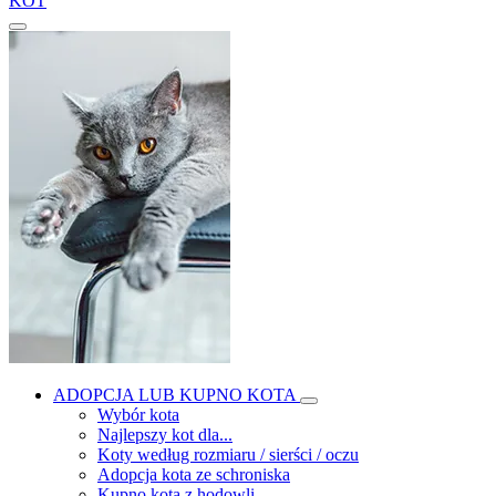
KOT
ADOPCJA LUB KUPNO KOTA
Wybór kota
Najlepszy kot dla...
Koty według rozmiaru / sierści / oczu
Adopcja kota ze schroniska
Kupno kota z hodowli