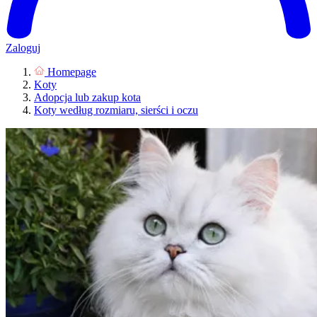
Zaloguj
Homepage
Koty
Adopcja lub zakup kota
Koty według rozmiaru, sierści i oczu