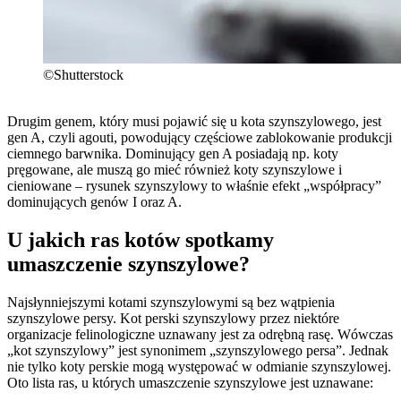
©Shutterstock
Drugim genem, który musi pojawić się u kota szynszylowego, jest
gen A, czyli agouti, powodujący częściowe zablokowanie produkcji
ciemnego barwnika. Dominujący gen A posiadają np. koty
pręgowane, ale muszą go mieć również koty szynszylowe i
cieniowane – rysunek szynszylowy to właśnie efekt „współpracy”
dominujących genów I oraz A.
U jakich ras kotów spotkamy
umaszczenie szynszylowe?
Najsłynniejszymi kotami szynszylowymi są bez wątpienia
szynszylowe persy. Kot perski szynszylowy przez niektóre
organizacje felinologiczne uznawany jest za odrębną rasę. Wówczas
„kot szynszylowy” jest synonimem „szynszylowego persa”. Jednak
nie tylko koty perskie mogą występować w odmianie szynszylowej.
Oto lista ras, u których umaszczenie szynszylowe jest uznawane: