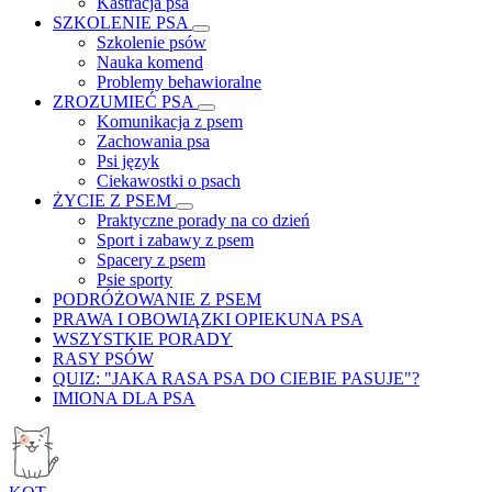
Kastracja psa
SZKOLENIE PSA
Szkolenie psów
Nauka komend
Problemy behawioralne
ZROZUMIEĆ PSA
Komunikacja z psem
Zachowania psa
Psi język
Ciekawostki o psach
ŻYCIE Z PSEM
Praktyczne porady na co dzień
Sport i zabawy z psem
Spacery z psem
Psie sporty
PODRÓŻOWANIE Z PSEM
PRAWA I OBOWIĄZKI OPIEKUNA PSA
WSZYSTKIE PORADY
RASY PSÓW
QUIZ: "JAKA RASA PSA DO CIEBIE PASUJE"?
IMIONA DLA PSA