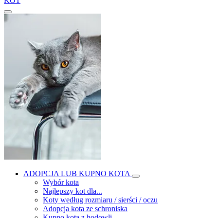
KOT
ADOPCJA LUB KUPNO KOTA
Wybór kota
Najlepszy kot dla...
Koty według rozmiaru / sierści / oczu
Adopcja kota ze schroniska
Kupno kota z hodowli