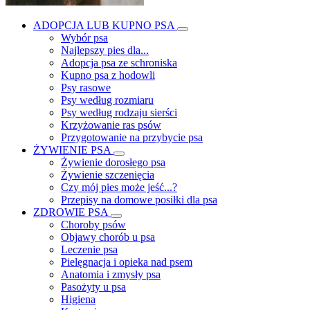
ADOPCJA LUB KUPNO PSA
Wybór psa
Najlepszy pies dla...
Adopcja psa ze schroniska
Kupno psa z hodowli
Psy rasowe
Psy według rozmiaru
Psy według rodzaju sierści
Krzyżowanie ras psów
Przygotowanie na przybycie psa
ŻYWIENIE PSA
Żywienie dorosłego psa
Żywienie szczenięcia
Czy mój pies może jeść...?
Przepisy na domowe posiłki dla psa
ZDROWIE PSA
Choroby psów
Objawy chorób u psa
Leczenie psa
Pielęgnacja i opieka nad psem
Anatomia i zmysły psa
Pasożyty u psa
Higiena