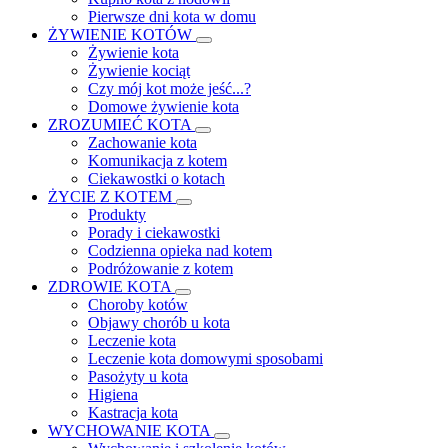
Pierwsze dni kota w domu
ŻYWIENIE KOTÓW
Żywienie kota
Żywienie kociąt
Czy mój kot może jeść...?
Domowe żywienie kota
ZROZUMIEĆ KOTA
Zachowanie kota
Komunikacja z kotem
Ciekawostki o kotach
ŻYCIE Z KOTEM
Produkty
Porady i ciekawostki
Codzienna opieka nad kotem
Podróżowanie z kotem
ZDROWIE KOTA
Choroby kotów
Objawy chorób u kota
Leczenie kota
Leczenie kota domowymi sposobami
Pasożyty u kota
Higiena
Kastracja kota
WYCHOWANIE KOTA