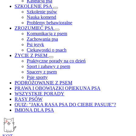
Kastracja psa
SZKOLENIE PSA
Szkolenie psów
Nauka komend
Problemy behawioralne
ZROZUMIEĆ PSA
Komunikacja z psem
Zachowania psa
Psi język
Ciekawostki o psach
ŻYCIE Z PSEM
Praktyczne porady na co dzień
Sport i zabawy z psem
Spacery z psem
Psie sporty
PODRÓŻOWANIE Z PSEM
PRAWA I OBOWIĄZKI OPIEKUNA PSA
WSZYSTKIE PORADY
RASY PSÓW
QUIZ: "JAKA RASA PSA DO CIEBIE PASUJE"?
IMIONA DLA PSA