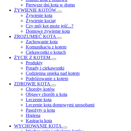
Pierwsze dni kota w domu
ŻYWIENIE KOTÓW
Żywienie kota
Żywienie kociąt
Czy mój kot może jeść...?
Domowe żywienie kota
ZROZUMIEĆ KOTA
Zachowanie kota
Komunikacja z kotem
Ciekawostki o kotach
ŻYCIE Z KOTEM
Produkty
Porady i ciekawostki
Codzienna opieka nad kotem
Podróżowanie z kotem
ZDROWIE KOTA
Choroby kotów
Objawy chorób u kota
Leczenie kota
Leczenie kota domowymi sposobami
Pasożyty u kota
Higiena
Kastracja kota
WYCHOWANIE KOTA