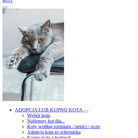
KOT
ADOPCJA LUB KUPNO KOTA
Wybór kota
Najlepszy kot dla...
Koty według rozmiaru / sierści / oczu
Adopcja kota ze schroniska
Kupno kota z hodowli