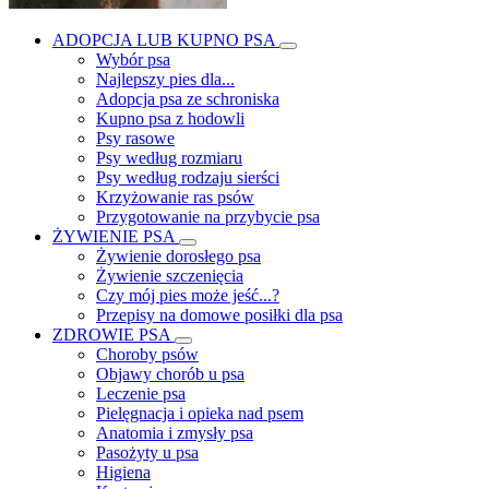
ADOPCJA LUB KUPNO PSA
Wybór psa
Najlepszy pies dla...
Adopcja psa ze schroniska
Kupno psa z hodowli
Psy rasowe
Psy według rozmiaru
Psy według rodzaju sierści
Krzyżowanie ras psów
Przygotowanie na przybycie psa
ŻYWIENIE PSA
Żywienie dorosłego psa
Żywienie szczenięcia
Czy mój pies może jeść...?
Przepisy na domowe posiłki dla psa
ZDROWIE PSA
Choroby psów
Objawy chorób u psa
Leczenie psa
Pielęgnacja i opieka nad psem
Anatomia i zmysły psa
Pasożyty u psa
Higiena