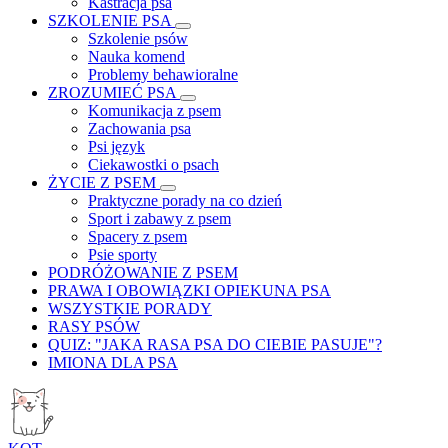
Kastracja psa
SZKOLENIE PSA
Szkolenie psów
Nauka komend
Problemy behawioralne
ZROZUMIEĆ PSA
Komunikacja z psem
Zachowania psa
Psi język
Ciekawostki o psach
ŻYCIE Z PSEM
Praktyczne porady na co dzień
Sport i zabawy z psem
Spacery z psem
Psie sporty
PODRÓŻOWANIE Z PSEM
PRAWA I OBOWIĄZKI OPIEKUNA PSA
WSZYSTKIE PORADY
RASY PSÓW
QUIZ: "JAKA RASA PSA DO CIEBIE PASUJE"?
IMIONA DLA PSA