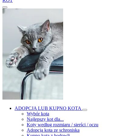
KOT
ADOPCJA LUB KUPNO KOTA
Wybór kota
Najlepszy kot dla...
Koty według rozmiaru / sierści / oczu
Adopcja kota ze schroniska
Kupno kota z hodowli