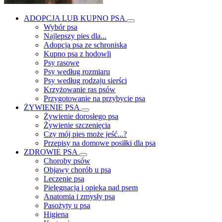
ADOPCJA LUB KUPNO PSA
Wybór psa
Najlepszy pies dla...
Adopcja psa ze schroniska
Kupno psa z hodowli
Psy rasowe
Psy według rozmiaru
Psy według rodzaju sierści
Krzyżowanie ras psów
Przygotowanie na przybycie psa
ŻYWIENIE PSA
Żywienie dorosłego psa
Żywienie szczenięcia
Czy mój pies może jeść...?
Przepisy na domowe posiłki dla psa
ZDROWIE PSA
Choroby psów
Objawy chorób u psa
Leczenie psa
Pielęgnacja i opieka nad psem
Anatomia i zmysły psa
Pasożyty u psa
Higiena