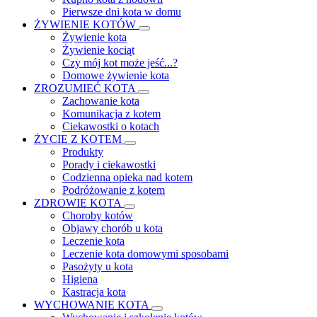
Pierwsze dni kota w domu
ŻYWIENIE KOTÓW
Żywienie kota
Żywienie kociąt
Czy mój kot może jeść...?
Domowe żywienie kota
ZROZUMIEĆ KOTA
Zachowanie kota
Komunikacja z kotem
Ciekawostki o kotach
ŻYCIE Z KOTEM
Produkty
Porady i ciekawostki
Codzienna opieka nad kotem
Podróżowanie z kotem
ZDROWIE KOTA
Choroby kotów
Objawy chorób u kota
Leczenie kota
Leczenie kota domowymi sposobami
Pasożyty u kota
Higiena
Kastracja kota
WYCHOWANIE KOTA