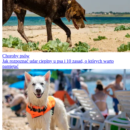
Choroby psów
Jak rozpoznać udar cieplny u psa i 10 zasad, o których warto
pamiętać