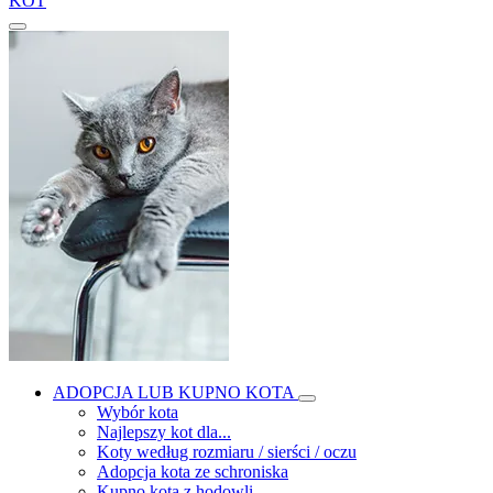
KOT
ADOPCJA LUB KUPNO KOTA
Wybór kota
Najlepszy kot dla...
Koty według rozmiaru / sierści / oczu
Adopcja kota ze schroniska
Kupno kota z hodowli