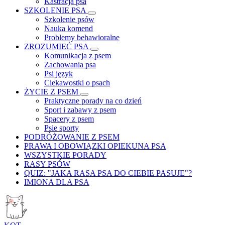
Kastracja psa
SZKOLENIE PSA
Szkolenie psów
Nauka komend
Problemy behawioralne
ZROZUMIEĆ PSA
Komunikacja z psem
Zachowania psa
Psi język
Ciekawostki o psach
ŻYCIE Z PSEM
Praktyczne porady na co dzień
Sport i zabawy z psem
Spacery z psem
Psie sporty
PODRÓŻOWANIE Z PSEM
PRAWA I OBOWIĄZKI OPIEKUNA PSA
WSZYSTKIE PORADY
RASY PSÓW
QUIZ: "JAKA RASA PSA DO CIEBIE PASUJE"?
IMIONA DLA PSA