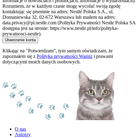
informacje o nowościach i promocjach, informacje o wydarzeniach).
Rozumiem, że w każdym czasie mogę wycofać swoją zgodę
kontaktując się pisemnie na adres: Nestlé Polska S.A., ul.
Domaniewska 32, 02-672 Warszawa lub mailem na adres:
data.privacy@pl.nestle.com (Polityka Prywatności Nestle Polska SA
dostępna jest na stronie: https://www.nestle.pl/info/polityka-
prywatnosci-nestle).
Utworzenie konta
Klikając na "Potwierdzam", tym samym oświadczam, że
zapoznałem się z
Polityką prywatności Wamiz
i prawami
dotyczącymi moich danych osobowych.
O nas
Autorzy