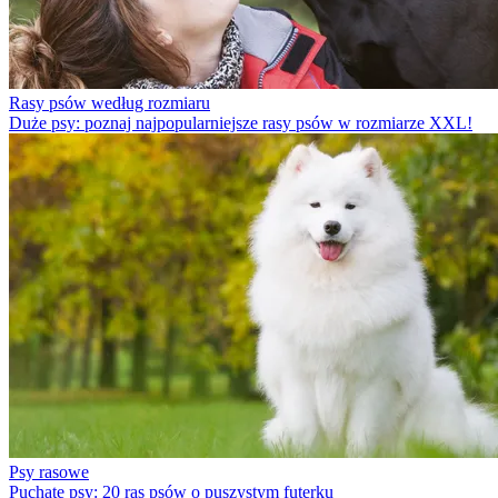
Rasy psów według rozmiaru
Duże psy: poznaj najpopularniejsze rasy psów w rozmiarze XXL!
Psy rasowe
Puchate psy: 20 ras psów o puszystym futerku