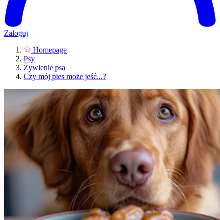
Zaloguj
Homepage
Psy
Żywienie psa
Czy mój pies może jeść...?