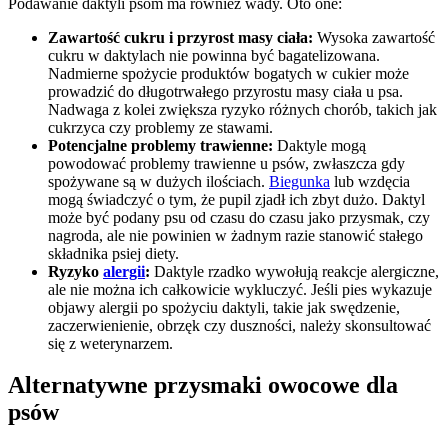
Podawanie daktyli psom ma również wady. Oto one:
Zawartość cukru i przyrost masy ciała:
Wysoka zawartość
cukru w daktylach nie powinna być bagatelizowana.
Nadmierne spożycie produktów bogatych w cukier może
prowadzić do długotrwałego przyrostu masy ciała u psa.
Nadwaga z kolei zwiększa ryzyko różnych chorób, takich jak
cukrzyca czy problemy ze stawami.
Potencjalne problemy trawienne:
Daktyle mogą
powodować problemy trawienne u psów, zwłaszcza gdy
spożywane są w dużych ilościach.
Biegunka
lub wzdęcia
mogą świadczyć o tym, że pupil zjadł ich zbyt dużo. Daktyl
może być podany psu od czasu do czasu jako przysmak, czy
nagroda, ale nie powinien w żadnym razie stanowić stałego
składnika psiej diety.
Ryzyko
alergii
:
Daktyle rzadko wywołują reakcje alergiczne,
ale nie można ich całkowicie wykluczyć. Jeśli pies wykazuje
objawy alergii po spożyciu daktyli, takie jak swędzenie,
zaczerwienienie, obrzęk czy duszności, należy skonsultować
się z weterynarzem.
Alternatywne przysmaki owocowe dla
psów