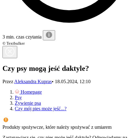
3 min. czas czytania
© Textbulker
Czy psy mogą jeść daktyle?
Przez
Aleksandra Kupras
•
18.05.2024, 12:10
Homepage
Psy
Żywienie psa
Czy mój pies może jeść...?
Produkty spożywcze, które należy spożywać z umiarem
Zastanawiasz się, czy pies może jeść daktyle? Odpowiadamy na