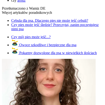
czy
arbuz
Przetłumaczono z Wamiz DE
Więcej artykułów poradnikowych
Cebula dla psa. Dlaczego pies nie może jeść cebuli?
Czy pies może jeść śledzie? Przeczytaj, zanim poczęstujesz
nimi psa
Czy mój pies może jeść...?
Owoce szkodliwe i bezpieczne dla psa
Pokarmy dozwolone dla psa w niewielkich ilościach