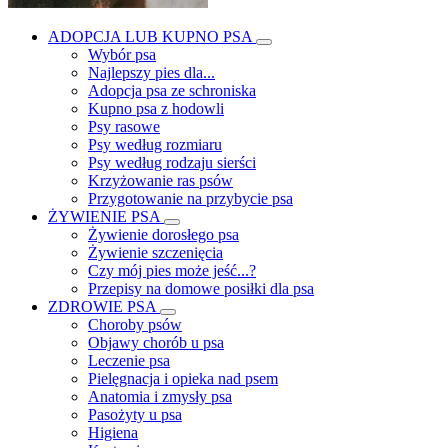
ADOPCJA LUB KUPNO PSA
Wybór psa
Najlepszy pies dla...
Adopcja psa ze schroniska
Kupno psa z hodowli
Psy rasowe
Psy według rozmiaru
Psy według rodzaju sierści
Krzyżowanie ras psów
Przygotowanie na przybycie psa
ŻYWIENIE PSA
Żywienie dorosłego psa
Żywienie szczenięcia
Czy mój pies może jeść...?
Przepisy na domowe posiłki dla psa
ZDROWIE PSA
Choroby psów
Objawy chorób u psa
Leczenie psa
Pielęgnacja i opieka nad psem
Anatomia i zmysły psa
Pasożyty u psa
Higiena