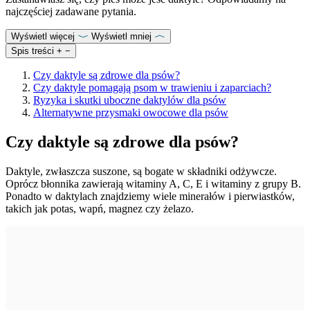
najczęściej zadawane pytania.
Wyświetl więcej
Wyświetl mniej
Spis treści
+
−
Czy daktyle są zdrowe dla psów?
Czy daktyle pomagają psom w trawieniu i zaparciach?
Ryzyka i skutki uboczne daktylów dla psów
Alternatywne przysmaki owocowe dla psów
Czy daktyle są zdrowe dla psów?
Daktyle, zwłaszcza suszone, są bogate w składniki odżywcze.
Oprócz błonnika zawierają witaminy A, C, E i witaminy z grupy B.
Ponadto w daktylach znajdziemy wiele minerałów i pierwiastków,
takich jak potas, wapń, magnez czy żelazo.