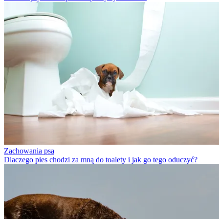
Zachowania psa
Dlaczego pies chodzi za mną do toalety i jak go tego oduczyć?