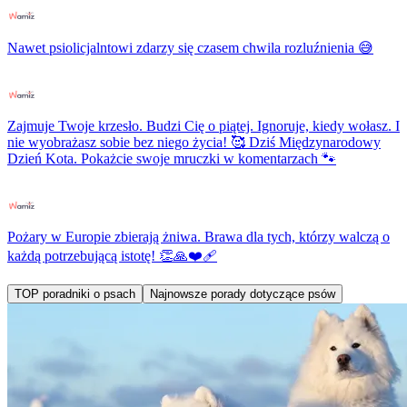
Nawet psiolicjalntowi zdarzy się czasem chwila rozluźnienia 😅
Zajmuje Twoje krzesło. Budzi Cię o piątej. Ignoruje, kiedy wołasz. I
nie wyobrażasz sobie bez niego życia! 🥰 Dziś Międzynarodowy
Dzień Kota. Pokażcie swoje mruczki w komentarzach 🐾
Pożary w Europie zbierają żniwa. Brawa dla tych, którzy walczą o
każdą potrzebującą istotę! 👏🙏❤️‍🩹
TOP poradniki o psach
Najnowsze porady dotyczące psów