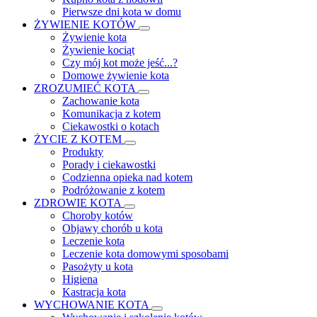
Pierwsze dni kota w domu
ŻYWIENIE KOTÓW
Żywienie kota
Żywienie kociąt
Czy mój kot może jeść...?
Domowe żywienie kota
ZROZUMIEĆ KOTA
Zachowanie kota
Komunikacja z kotem
Ciekawostki o kotach
ŻYCIE Z KOTEM
Produkty
Porady i ciekawostki
Codzienna opieka nad kotem
Podróżowanie z kotem
ZDROWIE KOTA
Choroby kotów
Objawy chorób u kota
Leczenie kota
Leczenie kota domowymi sposobami
Pasożyty u kota
Higiena
Kastracja kota
WYCHOWANIE KOTA