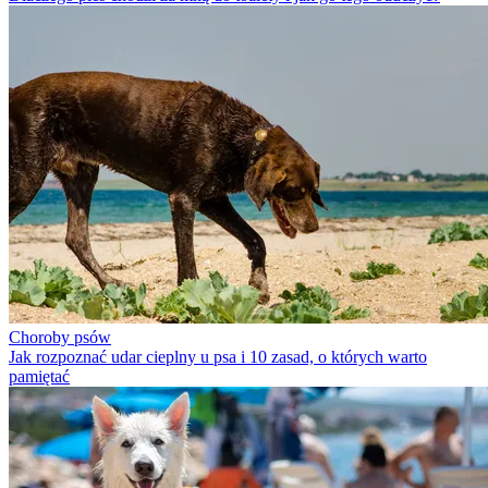
Choroby psów
Jak rozpoznać udar cieplny u psa i 10 zasad, o których warto
pamiętać