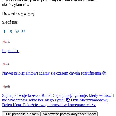
ukończyłam równ...
Dowiedz się więcej
Śledź nas
Łapka! 🐾
Nawet psiolicjalntowi zdarzy się czasem chwila rozluźnienia 😅
Zajmuje Twoje krzesło. Budzi Cię o piątej. Ignoruje, kiedy wołasz. I
nie wyobrażasz sobie bez niego życia! 🥰 Dziś Międzynarodowy
Dzień Kota. Pokażcie swoje mruczki w komentarzach 🐾
TOP poradniki o psach
Najnowsze porady dotyczące psów