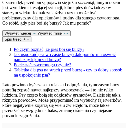
Czasem lęk przed burzą pojawia się już u szczeniąt, innym razem
jest wynikiem stresującej sytuacji, której pies doświadczył w
starszym wieku. Jednak za każdym razem może być
problematyczny dla opiekunów i trudny dla samego czworonoga.
Co robić, gdy pies boi się burzy? Jak mu pomóc?
Wyświetl więcej
Wyświetl mniej
Spis treści
+
−
Po czym poznać, że pies boi się burzy?
Jak uspokoić psa w czasie burzy? Jak pomóc mu oswoić
paniczny lęk przed burzą?
Pocieszać czworonoga czy nie?
Tabletka dla psa na strach przed burzą - czy to dobry sposób
na uspokojenie psa?
Lato powinno być czasem relaksu i odprężenia, tymczasem burze
potrafią zepsuć nawet najlepszy wypoczynek — i to nie tylko
ludziom. Psy często boją się odgłosów grzmotów. Dzieje się tak z
różnych powodów. Może przypominać im wybuchy fajerwerków,
które negatywnie kojarzą się wielu zwierzętom, może także
przerażać ze względu na hałas, zmianę ciśnienia czy niejasne
poczucie zagrożenia.