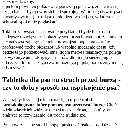
zdezorientowany.
Opiekun powinien pokazywać psu swoją postawą, że nie ma się
czego bać — być pewny siebie i spokojny. Warto zagadywać psa i
towarzyszyć mu (np. usiąść obok niego w miejscu, w którym się
schował, spokojnie pogłaskać).
Taki rodzaj wsparcia - dawanie przykładu i bycie blisko - to
najlepsze rozwiązanie. Pokażmy swoim zachowaniem, że burza to
nic nadzwyczajnego, ale miejmy swojego pupila na oku, by
zaoferować trochę pieszczot lub wspólne spędzenie czasu, gdy
będzie tego potrzebować. Inna, dobra metoda relaksacyjna polega
na wykonywaniu okrężnych ruchów dłońmi po sierści pupila.
Głaszcząc futro naszego czworonożnego pupila, pomożemy mu się
odstresować.
Tabletka dla psa na strach przed burzą -
czy to dobry sposób na uspokojenie psa?
W skrajnych sytuacjach można sięgnąć po
środki
farmakologiczne, które pomogą psu przetrwać burzę
. Choć
wielu właścicieli widzi w nich skuteczną drogę na skróty, w
praktyce to rozwiązanie jest trochę trudniejsze.
Po pierwsze, silne środki mogą upośledzać reakcje psa i działać