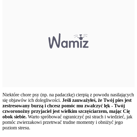
Niektóre chore psy (np. na padaczkę) cierpią z powodu nasilających
się objawów ich dolegliwości.
Jeśli zauważyłeś, że Twój pies jest
zestresowany burzą i chcesz pomóc mu zwalczyć lęk - Twój
czworonożny przyjaciel jest wielkim szczęściarzem, mając Cię
obok siebie.
Warto spróbować ograniczyć psi strach i wiedzieć, jak
pomóc zwierzakowi przetrwać trudne momenty i obniżyć jego
poziom stresu.