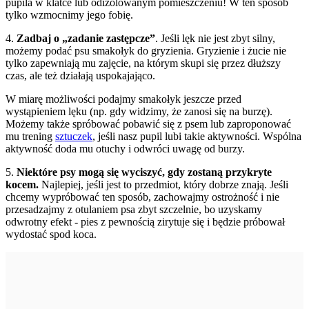
pupila w klatce lub odizolowanym pomieszczeniu! W ten sposób
tylko wzmocnimy jego fobię.
4.
Zadbaj o „zadanie zastępcze”
. Jeśli lęk nie jest zbyt silny,
możemy podać psu smakołyk do gryzienia. Gryzienie i żucie nie
tylko zapewniają mu zajęcie, na którym skupi się przez dłuższy
czas, ale też działają uspokajająco.
W miarę możliwości podajmy smakołyk jeszcze przed
wystąpieniem lęku (np. gdy widzimy, że zanosi się na burzę).
Możemy także spróbować pobawić się z psem lub zaproponować
mu trening
sztuczek
, jeśli nasz pupil lubi takie aktywności. Wspólna
aktywność doda mu otuchy i odwróci uwagę od burzy.
5.
Niektóre psy mogą się wyciszyć, gdy zostaną przykryte
kocem.
Najlepiej, jeśli jest to przedmiot, który dobrze znają. Jeśli
chcemy wypróbować ten sposób, zachowajmy ostrożność i nie
przesadzajmy z otulaniem psa zbyt szczelnie, bo uzyskamy
odwrotny efekt - pies z pewnością zirytuje się i będzie próbował
wydostać spod koca.