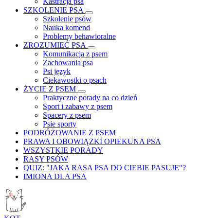
Kastracja psa
SZKOLENIE PSA
Szkolenie psów
Nauka komend
Problemy behawioralne
ZROZUMIEĆ PSA
Komunikacja z psem
Zachowania psa
Psi język
Ciekawostki o psach
ŻYCIE Z PSEM
Praktyczne porady na co dzień
Sport i zabawy z psem
Spacery z psem
Psie sporty
PODRÓŻOWANIE Z PSEM
PRAWA I OBOWIĄZKI OPIEKUNA PSA
WSZYSTKIE PORADY
RASY PSÓW
QUIZ: "JAKA RASA PSA DO CIEBIE PASUJE"?
IMIONA DLA PSA