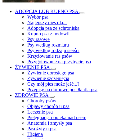
ADOPCJA LUB KUPNO PSA
Wybór psa
Najlepszy pies dla...
Adopcja psa ze schroniska
Kupno psa z hodowli
Psy rasowe
Psy według rozmiaru
Psy według rodzaju sierści
Krzyżowanie ras psów
Przygotowanie na przybycie psa
ŻYWIENIE PSA
Żywienie dorosłego psa
Żywienie szczenięcia
Czy mój pies może jeść...?
Przepisy na domowe posiłki dla psa
ZDROWIE PSA
Choroby psów
Objawy chorób u psa
Leczenie psa
Pielęgnacja i opieka nad psem
Anatomia i zmysły psa
Pasożyty u psa
Higiena