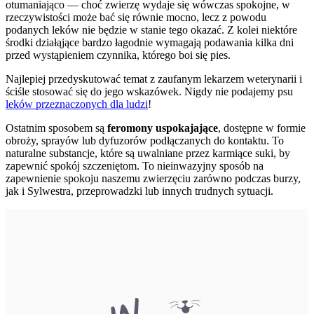
otumaniająco — choć zwierzę wydaje się wówczas spokojne, w
rzeczywistości może bać się równie mocno, lecz z powodu
podanych leków nie będzie w stanie tego okazać. Z kolei niektóre
środki działąjące bardzo łagodnie wymagają podawania kilka dni
przed wystąpieniem czynnika, którego boi się pies.
Najlepiej przedyskutować temat z zaufanym lekarzem weterynarii i
ściśle stosować się do jego wskazówek. Nigdy nie podajemy psu
leków przeznaczonych dla ludzi
!
Ostatnim sposobem są
feromony uspokajające
, dostępne w formie
obroży, sprayów lub dyfuzorów podłączanych do kontaktu. To
naturalne substancje, które są uwalniane przez karmiące suki, by
zapewnić spokój szczeniętom. To nieinwazyjny sposób na
zapewnienie spokoju naszemu zwierzęciu zarówno podczas burzy,
jak i Sylwestra, przeprowadzki lub innych trudnych sytuacji.