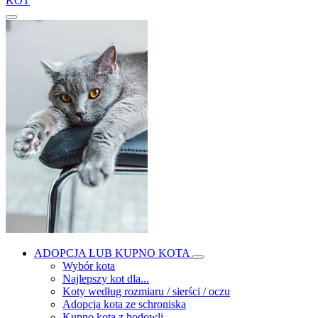
KOT
ADOPCJA LUB KUPNO KOTA
Wybór kota
Najlepszy kot dla...
Koty według rozmiaru / sierści / oczu
Adopcja kota ze schroniska
Kupno kota z hodowli