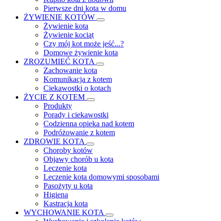
Pierwsze dni kota w domu
ŻYWIENIE KOTÓW
Żywienie kota
Żywienie kociąt
Czy mój kot może jeść...?
Domowe żywienie kota
ZROZUMIEĆ KOTA
Zachowanie kota
Komunikacja z kotem
Ciekawostki o kotach
ŻYCIE Z KOTEM
Produkty
Porady i ciekawostki
Codzienna opieka nad kotem
Podróżowanie z kotem
ZDROWIE KOTA
Choroby kotów
Objawy chorób u kota
Leczenie kota
Leczenie kota domowymi sposobami
Pasożyty u kota
Higiena
Kastracja kota
WYCHOWANIE KOTA