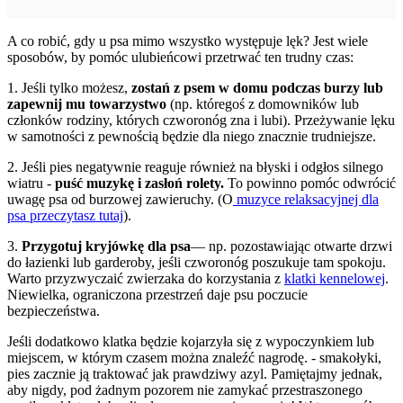
A co robić, gdy u psa mimo wszystko występuje lęk? Jest wiele
sposobów, by pomóc ulubieńcowi przetrwać ten trudny czas:
1. Jeśli tylko możesz,
zostań z psem w domu podczas burzy lub
zapewnij mu towarzystwo
(np. któregoś z domowników lub
członków rodziny, których czworonóg zna i lubi). Przeżywanie lęku
w samotności z pewnością będzie dla niego znacznie trudniejsze.
2. Jeśli pies negatywnie reaguje również na błyski i odgłos silnego
wiatru -
puść muzykę i zasłoń rolety.
To powinno pomóc odwrócić
uwagę psa od burzowej zawieruchy. (O
muzyce relaksacyjnej dla
psa przeczytasz tutaj
).
3.
Przygotuj kryjówkę dla psa
— np. pozostawiając otwarte drzwi
do łazienki lub garderoby, jeśli czworonóg poszukuje tam spokoju.
Warto przyzwyczaić zwierzaka do korzystania z
klatki kennelowej
.
Niewielka, ograniczona przestrzeń daje psu poczucie
bezpieczeństwa.
Jeśli dodatkowo klatka będzie kojarzyła się z wypoczynkiem lub
miejscem, w którym czasem można znaleźć nagrodę. - smakołyki,
pies zacznie ją traktować jak prawdziwy azyl. Pamiętajmy jednak,
aby nigdy, pod żadnym pozorem nie zamykać przestraszonego