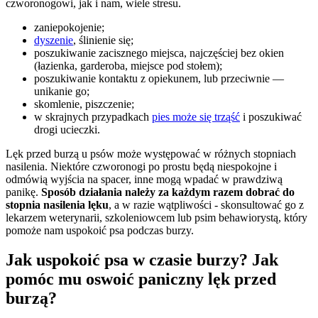
czworonogowi, jak i nam, wiele stresu.
zaniepokojenie;
dyszenie
, ślinienie się;
poszukiwanie zacisznego miejsca, najczęściej bez okien
(łazienka, garderoba, miejsce pod stołem);
poszukiwanie kontaktu z opiekunem, lub przeciwnie —
unikanie go;
skomlenie, piszczenie;
w skrajnych przypadkach
pies może się trząść
i poszukiwać
drogi ucieczki.
Lęk przed burzą u psów może występować w różnych stopniach
nasilenia. Niektóre czworonogi po prostu będą niespokojne i
odmówią wyjścia na spacer, inne mogą wpadać w prawdziwą
panikę.
Sposób działania należy za każdym razem dobrać do
stopnia nasilenia lęku
, a w razie wątpliwości - skonsultować go z
lekarzem weterynarii, szkoleniowcem lub psim behawiorystą, który
pomoże nam uspokoić psa podczas burzy.
Jak uspokoić psa w czasie burzy? Jak
pomóc mu oswoić paniczny lęk przed
burzą?