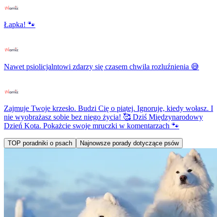
Łapka! 🐾
Nawet psiolicjalntowi zdarzy się czasem chwila rozluźnienia 😅
Zajmuje Twoje krzesło. Budzi Cię o piątej. Ignoruje, kiedy wołasz. I
nie wyobrażasz sobie bez niego życia! 🥰 Dziś Międzynarodowy
Dzień Kota. Pokażcie swoje mruczki w komentarzach 🐾
TOP poradniki o psach
Najnowsze porady dotyczące psów