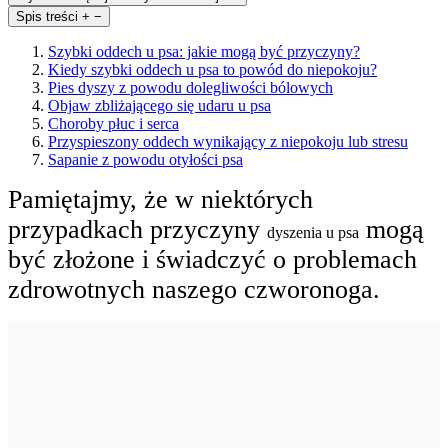
Spis treści
+
−
Szybki oddech u psa: jakie mogą być przyczyny?
Kiedy szybki oddech u psa to powód do niepokoju?
Pies dyszy z powodu dolegliwości bólowych
Objaw zbliżającego się udaru u psa
Choroby płuc i serca
Przyspieszony oddech wynikający z niepokoju lub stresu
Sapanie z powodu otyłości psa
Pamiętajmy, że w niektórych
przypadkach przyczyny
mogą
dyszenia u psa
być złożone i świadczyć o problemach
zdrowotnych naszego czworonoga.