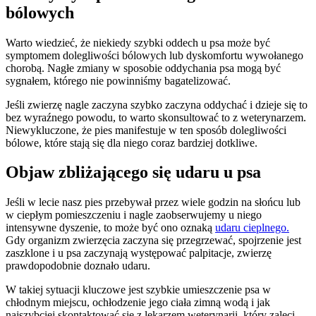
bólowych
Warto wiedzieć, że niekiedy szybki oddech u psa może być
symptomem dolegliwości bólowych lub dyskomfortu wywołanego
chorobą. Nagłe zmiany w sposobie oddychania psa mogą być
sygnałem, którego nie powinniśmy bagatelizować.
Jeśli zwierzę nagle zaczyna szybko zaczyna oddychać i dzieje się to
bez wyraźnego powodu, to warto skonsultować to z weterynarzem.
Niewykluczone, że pies manifestuje w ten sposób dolegliwości
bólowe, które stają się dla niego coraz bardziej dotkliwe.
Objaw zbliżającego się udaru u psa
Jeśli w lecie nasz pies przebywał przez wiele godzin na słońcu lub
w ciepłym pomieszczeniu i nagle zaobserwujemy u niego
intensywne dyszenie, to może być ono oznaką
udaru cieplnego.
Gdy organizm zwierzęcia zaczyna się przegrzewać, spojrzenie jest
zaszklone i u psa zaczynają występować palpitacje, zwierzę
prawdopodobnie doznało udaru.
W takiej sytuacji kluczowe jest szybkie umieszczenie psa w
chłodnym miejscu, ochłodzenie jego ciała zimną wodą i jak
najszybciej skontaktować się z lekarzem weterynarii, który zaleci