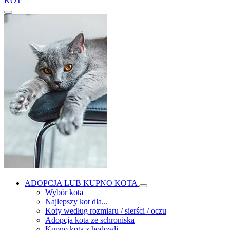
KOT
ADOPCJA LUB KUPNO KOTA
Wybór kota
Najlepszy kot dla...
Koty według rozmiaru / sierści / oczu
Adopcja kota ze schroniska
Kupno kota z hodowli