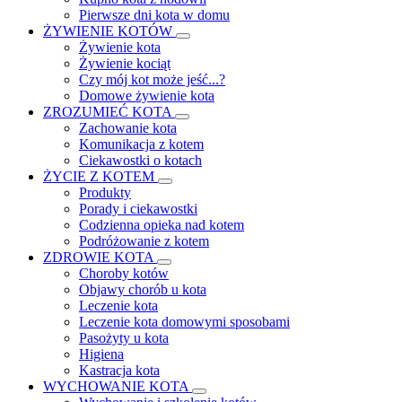
Pierwsze dni kota w domu
ŻYWIENIE KOTÓW
Żywienie kota
Żywienie kociąt
Czy mój kot może jeść...?
Domowe żywienie kota
ZROZUMIEĆ KOTA
Zachowanie kota
Komunikacja z kotem
Ciekawostki o kotach
ŻYCIE Z KOTEM
Produkty
Porady i ciekawostki
Codzienna opieka nad kotem
Podróżowanie z kotem
ZDROWIE KOTA
Choroby kotów
Objawy chorób u kota
Leczenie kota
Leczenie kota domowymi sposobami
Pasożyty u kota
Higiena
Kastracja kota
WYCHOWANIE KOTA