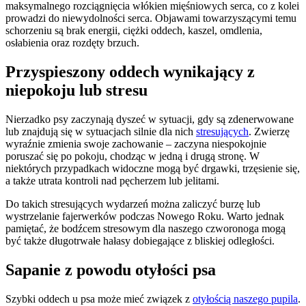
maksymalnego rozciągnięcia włókien mięśniowych serca, co z kolei
prowadzi do niewydolności serca. Objawami towarzyszącymi temu
schorzeniu są brak energii, ciężki oddech, kaszel, omdlenia,
osłabienia oraz rozdęty brzuch.
Przyspieszony oddech wynikający z
niepokoju lub stresu
Nierzadko psy zaczynają dyszeć w sytuacji, gdy są zdenerwowane
lub znajdują się w sytuacjach silnie dla nich
stresujących
. Zwierzę
wyraźnie zmienia swoje zachowanie – zaczyna niespokojnie
poruszać się po pokoju, chodząc w jedną i drugą stronę. W
niektórych przypadkach widoczne mogą być drgawki, trzęsienie się,
a także utrata kontroli nad pęcherzem lub jelitami.
Do takich stresujących wydarzeń można zaliczyć burzę lub
wystrzelanie fajerwerków podczas Nowego Roku. Warto jednak
pamiętać, że bodźcem stresowym dla naszego czworonoga mogą
być także długotrwałe hałasy dobiegające z bliskiej odległości.
Sapanie z powodu otyłości psa
Szybki oddech u psa może mieć związek z
otyłością naszego pupila
.