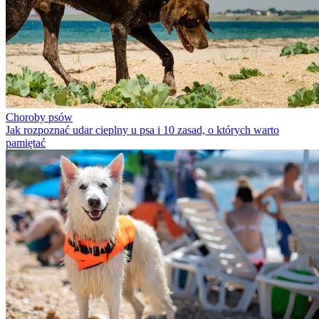
Choroby psów
Jak rozpoznać udar cieplny u psa i 10 zasad, o których warto
pamiętać