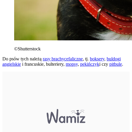
©Shutterstock
Do psów tych należą
rasy brachycefaliczne
, tj.
boksery
,
buldogi
angielskie
i francuskie, bulteriery,
mopsy
,
pekińczyk
i czy
pitbule
.