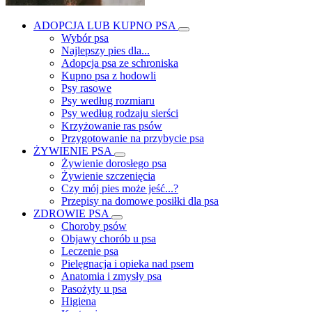
ADOPCJA LUB KUPNO PSA
Wybór psa
Najlepszy pies dla...
Adopcja psa ze schroniska
Kupno psa z hodowli
Psy rasowe
Psy według rozmiaru
Psy według rodzaju sierści
Krzyżowanie ras psów
Przygotowanie na przybycie psa
ŻYWIENIE PSA
Żywienie dorosłego psa
Żywienie szczenięcia
Czy mój pies może jeść...?
Przepisy na domowe posiłki dla psa
ZDROWIE PSA
Choroby psów
Objawy chorób u psa
Leczenie psa
Pielęgnacja i opieka nad psem
Anatomia i zmysły psa
Pasożyty u psa
Higiena