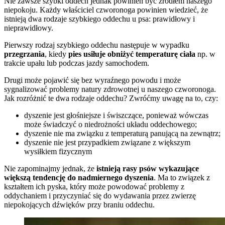
Nie zawsze szybki oddech jednak powinien być źródłem naszego
niepokoju. Każdy właściciel czworonoga powinien wiedzieć, że
istnieją dwa rodzaje szybkiego oddechu u psa: prawidłowy i
nieprawidłowy.
Pierwszy rodzaj szybkiego oddechu następuje w wypadku
przegrzania
, kiedy
pies usiłuje obniżyć temperaturę ciała
np. w
trakcie upału lub podczas jazdy samochodem.
Drugi może pojawić się bez wyraźnego powodu i może
sygnalizować problemy natury zdrowotnej u naszego czworonoga.
Jak rozróżnić te dwa rodzaje oddechu? Zwróćmy uwagę na to, czy:
dyszenie jest głośniejsze i świszczące, ponieważ wówczas
może świadczyć o niedrożności układu oddechowego;
dyszenie nie ma związku z temperaturą panującą na zewnątrz;
dyszenie nie jest przypadkiem związane z większym
wysiłkiem fizycznym
Nie zapominajmy jednak, że
istnieją rasy psów wykazujące
większą tendencję do nadmiernego dyszenia
. Ma to związek z
kształtem ich pyska, który może powodować problemy z
oddychaniem i przyczyniać się do wydawania przez zwierzę
niepokojących dźwięków przy braniu oddechu.