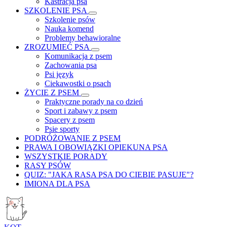
Kastracja psa
SZKOLENIE PSA
Szkolenie psów
Nauka komend
Problemy behawioralne
ZROZUMIEĆ PSA
Komunikacja z psem
Zachowania psa
Psi język
Ciekawostki o psach
ŻYCIE Z PSEM
Praktyczne porady na co dzień
Sport i zabawy z psem
Spacery z psem
Psie sporty
PODRÓŻOWANIE Z PSEM
PRAWA I OBOWIĄZKI OPIEKUNA PSA
WSZYSTKIE PORADY
RASY PSÓW
QUIZ: "JAKA RASA PSA DO CIEBIE PASUJE"?
IMIONA DLA PSA