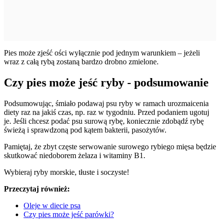
Pies może zjeść ości wyłącznie pod jednym warunkiem – jeżeli
wraz z całą rybą zostaną bardzo drobno zmielone.
Czy pies może jeść ryby - podsumowanie
Podsumowując, śmiało podawaj psu ryby w ramach urozmaicenia
diety raz na jakiś czas, np. raz w tygodniu. Przed podaniem ugotuj
je. Jeśli chcesz podać psu surową rybę, koniecznie zdobądź rybę
świeżą i sprawdzoną pod kątem bakterii, pasożytów.
Pamiętaj, że zbyt częste serwowanie surowego rybiego mięsa będzie
skutkować niedoborem żelaza i witaminy B1.
Wybieraj ryby morskie, tłuste i soczyste!
Przeczytaj również:
Oleje w diecie psa
Czy pies może jeść parówki?