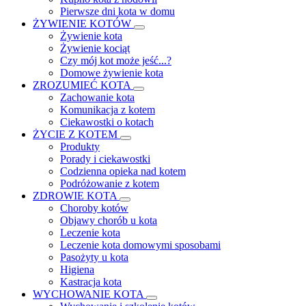
Pierwsze dni kota w domu
ŻYWIENIE KOTÓW
Żywienie kota
Żywienie kociąt
Czy mój kot może jeść...?
Domowe żywienie kota
ZROZUMIEĆ KOTA
Zachowanie kota
Komunikacja z kotem
Ciekawostki o kotach
ŻYCIE Z KOTEM
Produkty
Porady i ciekawostki
Codzienna opieka nad kotem
Podróżowanie z kotem
ZDROWIE KOTA
Choroby kotów
Objawy chorób u kota
Leczenie kota
Leczenie kota domowymi sposobami
Pasożyty u kota
Higiena
Kastracja kota
WYCHOWANIE KOTA