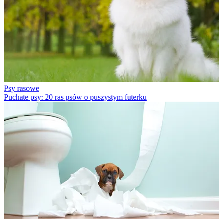
Psy rasowe
Puchate psy: 20 ras psów o puszystym futerku