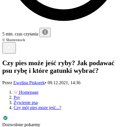
5 min. czas czytania
© Shutterstock
Czy pies może jeść ryby? Jak podawać
psu rybę i które gatunki wybrać?
Przez
Ewelina Piskorek
•
09.12.2021, 14:36
Homepage
Psy
Żywienie psa
Czy mój pies może jeść...?
Dozwolone pokarmy