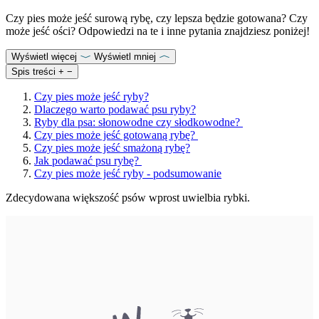
Czy pies może jeść surową rybę, czy lepsza będzie gotowana? Czy
może jeść ości? Odpowiedzi na te i inne pytania znajdziesz poniżej!
Wyświetl więcej
Wyświetl mniej
Spis treści
+
−
Czy pies może jeść ryby?
Dlaczego warto podawać psu ryby?
Ryby dla psa: słonowodne czy słodkowodne?
Czy pies może jeść gotowaną rybę?
Czy pies może jeść smażoną rybę?
Jak podawać psu rybę?
Czy pies może jeść ryby - podsumowanie
Zdecydowana większość psów wprost uwielbia rybki.