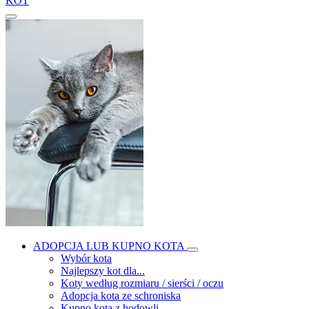
KOT
ADOPCJA LUB KUPNO KOTA
Wybór kota
Najlepszy kot dla...
Koty według rozmiaru / sierści / oczu
Adopcja kota ze schroniska
Kupno kota z hodowli