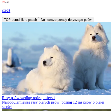
🙃😅
TOP poradniki o psach
Najnowsze porady dotyczące psów
Rasy psów według rodzaju sierści
Najpopularniejsze rasy białych psów: poznaj 12 ras psów o białej
sierści