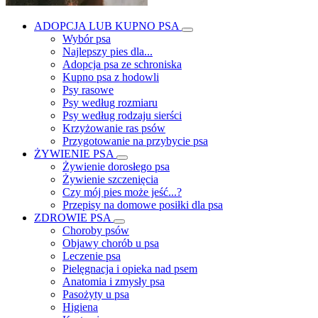
ADOPCJA LUB KUPNO PSA
Wybór psa
Najlepszy pies dla...
Adopcja psa ze schroniska
Kupno psa z hodowli
Psy rasowe
Psy według rozmiaru
Psy według rodzaju sierści
Krzyżowanie ras psów
Przygotowanie na przybycie psa
ŻYWIENIE PSA
Żywienie dorosłego psa
Żywienie szczenięcia
Czy mój pies może jeść...?
Przepisy na domowe posiłki dla psa
ZDROWIE PSA
Choroby psów
Objawy chorób u psa
Leczenie psa
Pielęgnacja i opieka nad psem
Anatomia i zmysły psa
Pasożyty u psa
Higiena