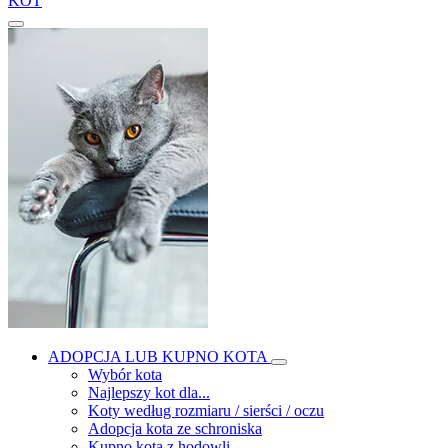
KOT
ADOPCJA LUB KUPNO KOTA
Wybór kota
Najlepszy kot dla...
Koty według rozmiaru / sierści / oczu
Adopcja kota ze schroniska
Kupno kota z hodowli