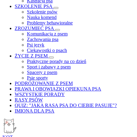
Kastracja psa
SZKOLENIE PSA
Szkolenie psów
Nauka komend
Problemy behawioralne
ZROZUMIEĆ PSA
Komunikacja z psem
Zachowania psa
Psi język
Ciekawostki o psach
ŻYCIE Z PSEM
Praktyczne porady na co dzień
Sport i zabawy z psem
Spacery z psem
Psie sporty
PODRÓŻOWANIE Z PSEM
PRAWA I OBOWIĄZKI OPIEKUNA PSA
WSZYSTKIE PORADY
RASY PSÓW
QUIZ: "JAKA RASA PSA DO CIEBIE PASUJE"?
IMIONA DLA PSA