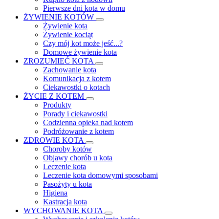
Pierwsze dni kota w domu
ŻYWIENIE KOTÓW
Żywienie kota
Żywienie kociąt
Czy mój kot może jeść...?
Domowe żywienie kota
ZROZUMIEĆ KOTA
Zachowanie kota
Komunikacja z kotem
Ciekawostki o kotach
ŻYCIE Z KOTEM
Produkty
Porady i ciekawostki
Codzienna opieka nad kotem
Podróżowanie z kotem
ZDROWIE KOTA
Choroby kotów
Objawy chorób u kota
Leczenie kota
Leczenie kota domowymi sposobami
Pasożyty u kota
Higiena
Kastracja kota
WYCHOWANIE KOTA