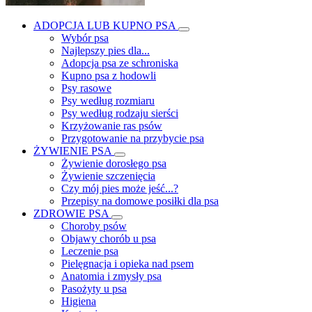
ADOPCJA LUB KUPNO PSA
Wybór psa
Najlepszy pies dla...
Adopcja psa ze schroniska
Kupno psa z hodowli
Psy rasowe
Psy według rozmiaru
Psy według rodzaju sierści
Krzyżowanie ras psów
Przygotowanie na przybycie psa
ŻYWIENIE PSA
Żywienie dorosłego psa
Żywienie szczenięcia
Czy mój pies może jeść...?
Przepisy na domowe posiłki dla psa
ZDROWIE PSA
Choroby psów
Objawy chorób u psa
Leczenie psa
Pielęgnacja i opieka nad psem
Anatomia i zmysły psa
Pasożyty u psa
Higiena