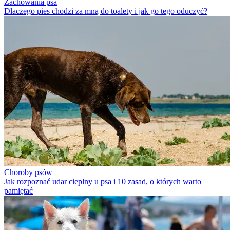
Zachowania psa
Dlaczego pies chodzi za mną do toalety i jak go tego oduczyć?
Choroby psów
Jak rozpoznać udar cieplny u psa i 10 zasad, o których warto
pamiętać