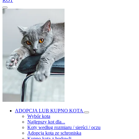
KOT
ADOPCJA LUB KUPNO KOTA
Wybór kota
Najlepszy kot dla...
Koty według rozmiaru / sierści / oczu
Adopcja kota ze schroniska
Kupno kota z hodowli