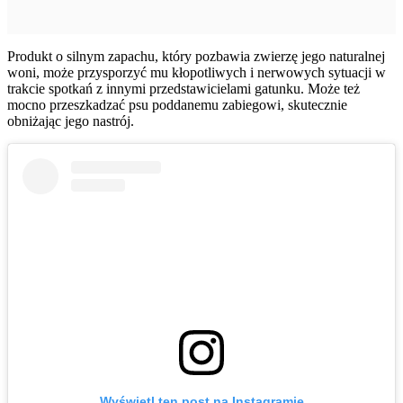
Produkt o silnym zapachu, który pozbawia zwierzę jego naturalnej
woni, może przysporzyć mu kłopotliwych i nerwowych sytuacji w
trakcie spotkań z innymi przedstawicielami gatunku. Może też
mocno przeszkadzać psu poddanemu zabiegowi, skutecznie
obniżając jego nastrój.
Wyświetl ten post na Instagramie