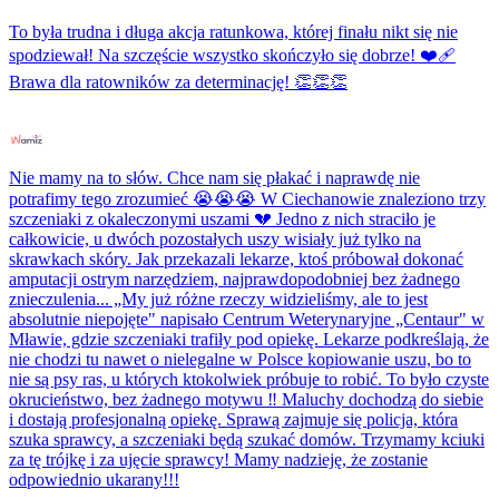
To była trudna i długa akcja ratunkowa, której finału nikt się nie
spodziewał! Na szczęście wszystko skończyło się dobrze! ❤️‍🩹
Brawa dla ratowników za determinację! 👏👏👏
Nie mamy na to słów. Chce nam się płakać i naprawdę nie
potrafimy tego zrozumieć 😭😭😭 W Ciechanowie znaleziono trzy
szczeniaki z okaleczonymi uszami 💔 Jedno z nich straciło je
całkowicie, u dwóch pozostałych uszy wisiały już tylko na
skrawkach skóry. Jak przekazali lekarze, ktoś próbował dokonać
amputacji ostrym narzędziem, najprawdopodobniej bez żadnego
znieczulenia... „My już różne rzeczy widzieliśmy, ale to jest
absolutnie niepojęte" napisało Centrum Weterynaryjne „Centaur" w
Mławie, gdzie szczeniaki trafiły pod opiekę. Lekarze podkreślają, że
nie chodzi tu nawet o nielegalne w Polsce kopiowanie uszu, bo to
nie są psy ras, u których ktokolwiek próbuje to robić. To było czyste
okrucieństwo, bez żadnego motywu ‼️ Maluchy dochodzą do siebie
i dostają profesjonalną opiekę. Sprawą zajmuje się policja, która
szuka sprawcy, a szczeniaki będą szukać domów. Trzymamy kciuki
za tę trójkę i za ujęcie sprawcy! Mamy nadzieję, że zostanie
odpowiednio ukarany!!!