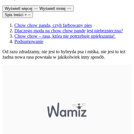
Wyświetl więcej
Wyświetl mniej
Spis treści
+
−
Chow chow panda, czyli farbowany pies
Dlaczego moda na chow chow pandę jest niebezpieczna?
Chow chow – rasa, która nie potrzebuje upiększania!
Podsumowanie
Od razu zdradzamy, nie jest to hybryda psa i miśka, nie jest to też
żadna nowa rasa powstała w jakikolwiek inny sposób.