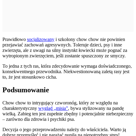
Prawidłowo
socjalizowany
i szkolony chow chow nie powinien
przejawiać zachowań agresywnych. Toleruje dzieci, psy i inne
zwierzęta, ale z uwagi na silny instynkt łowiecki może pognać za
wytropionym zwierzęciem, jeśli zostanie spuszczony ze smyczy.
To jedna z tych ras, która zdecydowanie wymaga doświadczonego,
konsekwentnego przewodnika. Niekwestionowaną zaletą rasy jest
to, że jest stosunkowo cicha.
Podsumowanie
Chow chow to intrygujący czworonóg, który ze względu na
charakterystyczny
wygląd „misia”
, bywa stylizowany na pandę
wielką. Zabieg ten jest zupełnie zbędny i potencjalnie niebezpieczny
– zarówno dla zdrowia i psychiki psa.
Decyzja o jego przeprowadzeniu należy do właściciela. Warto ją
dobrze przemyśleć i nie narażać pupila na niepotrzebny stres!