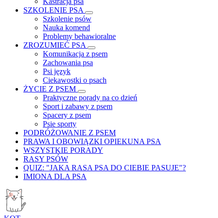
Kastracja psa
SZKOLENIE PSA
Szkolenie psów
Nauka komend
Problemy behawioralne
ZROZUMIEĆ PSA
Komunikacja z psem
Zachowania psa
Psi język
Ciekawostki o psach
ŻYCIE Z PSEM
Praktyczne porady na co dzień
Sport i zabawy z psem
Spacery z psem
Psie sporty
PODRÓŻOWANIE Z PSEM
PRAWA I OBOWIĄZKI OPIEKUNA PSA
WSZYSTKIE PORADY
RASY PSÓW
QUIZ: "JAKA RASA PSA DO CIEBIE PASUJE"?
IMIONA DLA PSA