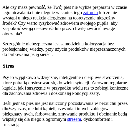
Ale czy masz pewność, że Twój pies nie wyliże preparatu w czasie
jego utrwalania i nie ulegnie w skutek tego
zatruciu
lub że nie
wystąpi u niego reakcja alergiczna na teoretycznie niegroźny
środek? Czy warto ryzykować zdrowiem swojego pupila, aby
zaspokoić swoją ciekawość lub przez chwilę zwrócić uwagę
otoczenia?
Szczególnie niebezpieczna jest samodzielna koloryzacja bez
profesjonalnej wiedzy, przy użyciu produktów nieprzeznaczonych
do farbowania psiej sierści.
Stres
Psy to wyjątkowo wdzięczne, inteligentne i cierpliwe stworzenia,
które potrafią dostosować się do wielu sytuacji. Zarówno regularne
kąpiele, jak i strzyżenie w przypadku wielu ras to zabiegi konieczne
dla zachowania zdrowia i doskonałej kondycji szaty.
Jeśli jednak pies nie jest nauczony pozostawania w bezruchu przez
dłuższy czas, nie lubi kąpieli, czesania i innych zabiegów
pielęgnacyjnych, farbowanie, zmywanie produktu i obcinanie będą
wiązały się dla niego z ogromnym
stresem
, dyskomfortem i
frustracją.