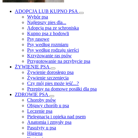
ADOPCJA LUB KUPNO PSA
Wybór psa
Najlepszy pies dla...
Adopcja psa ze schroniska
Kupno psa z hodowli
Psy rasowe
Psy według rozmiaru
Psy według rodzaju sierści
Krzyżowanie ras psów
Przygotowanie na przybycie psa
ŻYWIENIE PSA
Żywienie dorosłego psa
Żywienie szczenięcia
Czy mój pies może jeść...?
Przepisy na domowe posiłki dla psa
ZDROWIE PSA
Choroby psów
Objawy chorób u psa
Leczenie psa
Pielęgnacja i opieka nad psem
Anatomia i zmysły psa
Pasożyty u psa
Higiena