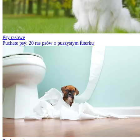
Psy rasowe
Puchate psy: 20 ras psów o puszystym futerku