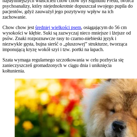
najsłynniejszych właścicieli chow chow był Sigmund Freud, twórca
psychoanalizy, który niejednokrotnie dopuszczał swojego pupila do
pacjentów, gdyż zauważył jego pozytywny wpływ na ich
zachowanie.
Chow chow jest
średniej wielkości psem
, osiągającym do 56 cm
wysokości w kłębie. Suki są zazwyczaj nieco mniejsze i lżejsze od
psów. Znaki rozpoznawcze rasy to czarno-niebieski język i
niezwykle gęsta, bujna sierść o „pluszowej” strukturze, tworząca
imponującą kryzę wokół szyi i tzw. portki na łapach.
Szata wymaga regularnego szczotkowania w celu pozbycia się
zanieczyszczeń gromadzonych w ciągu dnia i uniknięcia
kołtunienia.