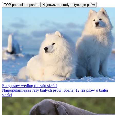
TOP poradniki o psach
Najnowsze porady dotyczące psów
Rasy psów według rodzaju sierści
Najpopularniejsze rasy białych psów: poznaj 12 ras psów o białej
sierści