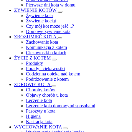
Pierwsze dni kota w domu
ŻYWIENIE KOTÓW
Żywienie kota
Żywienie kociąt
Czy mój kot może jeść...?
Domowe żywienie kota
ZROZUMIEĆ KOTA
Zachowanie kota
Komunikacja z kotem
Ciekawostki o kotach
ŻYCIE Z KOTEM
Produkty
Porady i ciekawostki
Codzienna opieka nad kotem
Podróżowanie z kotem
ZDROWIE KOTA
Choroby kotów
Objawy chorób u kota
Leczenie kota
Leczenie kota domowymi sposobami
Pasożyty u kota
Higiena
Kastracja kota
WYCHOWANIE KOTA