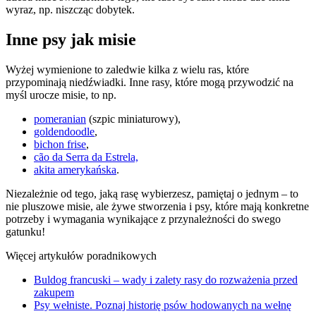
wyraz, np. niszcząc dobytek.
Inne psy jak misie
Wyżej wymienione to zaledwie kilka z wielu ras, które
przypominają niedźwiadki. Inne rasy, które mogą przywodzić na
myśl urocze misie, to np.
pomeranian
(szpic miniaturowy),
goldendoodle
,
bichon frise
,
cão da Serra da Estrela,
akita amerykańska
.
Niezależnie od tego, jaką rasę wybierzesz, pamiętaj o jednym – to
nie pluszowe misie, ale żywe stworzenia i psy, które mają konkretne
potrzeby i wymagania wynikające z przynależności do swego
gatunku!
Więcej artykułów poradnikowych
Buldog francuski – wady i zalety rasy do rozważenia przed
zakupem
Psy wełniste. Poznaj historię psów hodowanych na wełnę