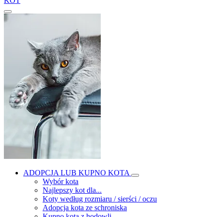
KOT
ADOPCJA LUB KUPNO KOTA
Wybór kota
Najlepszy kot dla...
Koty według rozmiaru / sierści / oczu
Adopcja kota ze schroniska
Kupno kota z hodowli