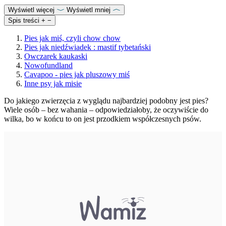
Wyświetl więcej
Wyświetl mniej
Spis treści
+
−
Pies jak miś, czyli chow chow
Pies jak niedźwiadek : mastif tybetański
Owczarek kaukaski
Nowofundland
Cavapoo - pies jak pluszowy miś
Inne psy jak misie
Do jakiego zwierzęcia z wyglądu najbardziej podobny jest pies?
Wiele osób – bez wahania – odpowiedziałoby, że oczywiście do
wilka, bo w końcu to on jest przodkiem współczesnych psów.