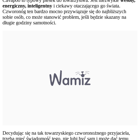
Cavapoo to typowy piesek do towarzystwa. Jest niezwykle
wesoły,
energiczny, inteligentny
i ciekawy otaczającego go świata.
Czworonóg ten bardzo mocno przywiązuje się do najbliższych
sobie osób, co może stanowić problem, jeśli będzie skazany na
długie godziny samotności.
Decydując się na tak towarzyskiego czworonożnego przyjaciela,
trzeba mieć świadomość tego, nie lubi być sam i może dać temu