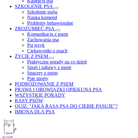
Kastracja psa
SZKOLENIE PSA
Szkolenie psów
Nauka komend
Problemy behawioralne
ZROZUMIEĆ PSA
Komunikacja z psem
Zachowania psa
Psi język
Ciekawostki o psach
ŻYCIE Z PSEM
Praktyczne porady na co dzień
Sport i zabawy z psem
Spacery z psem
Psie sporty
PODRÓŻOWANIE Z PSEM
PRAWA I OBOWIĄZKI OPIEKUNA PSA
WSZYSTKIE PORADY
RASY PSÓW
QUIZ: "JAKA RASA PSA DO CIEBIE PASUJE"?
IMIONA DLA PSA