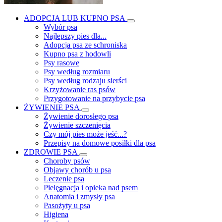
ADOPCJA LUB KUPNO PSA
Wybór psa
Najlepszy pies dla...
Adopcja psa ze schroniska
Kupno psa z hodowli
Psy rasowe
Psy według rozmiaru
Psy według rodzaju sierści
Krzyżowanie ras psów
Przygotowanie na przybycie psa
ŻYWIENIE PSA
Żywienie dorosłego psa
Żywienie szczenięcia
Czy mój pies może jeść...?
Przepisy na domowe posiłki dla psa
ZDROWIE PSA
Choroby psów
Objawy chorób u psa
Leczenie psa
Pielęgnacja i opieka nad psem
Anatomia i zmysły psa
Pasożyty u psa
Higiena