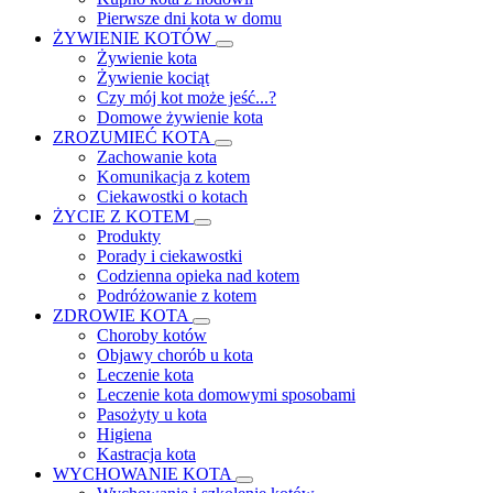
Pierwsze dni kota w domu
ŻYWIENIE KOTÓW
Żywienie kota
Żywienie kociąt
Czy mój kot może jeść...?
Domowe żywienie kota
ZROZUMIEĆ KOTA
Zachowanie kota
Komunikacja z kotem
Ciekawostki o kotach
ŻYCIE Z KOTEM
Produkty
Porady i ciekawostki
Codzienna opieka nad kotem
Podróżowanie z kotem
ZDROWIE KOTA
Choroby kotów
Objawy chorób u kota
Leczenie kota
Leczenie kota domowymi sposobami
Pasożyty u kota
Higiena
Kastracja kota
WYCHOWANIE KOTA