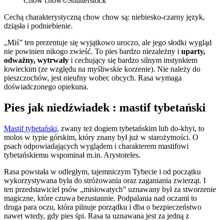
Chow chow
©Shutterstock
Cechą charakterystyczną chow chow są: niebiesko-czarny język,
dziąsła i podniebienie.
„Miś” ten prezentuje się wyjątkowo uroczo, ale jego słodki wygląd
nie powinien nikogo zwieść. To pies bardzo niezależny i
uparty,
odważny, wytrwały
i cechujący się bardzo silnym instynktem
łowieckim (ze względu na myśliwskie korzenie). Nie należy do
pieszczochów, jest nieufny wobec obcych. Rasa wymaga
doświadczonego opiekuna.
Pies jak niedźwiadek : mastif tybetański
Mastif tybetański,
zwany też dogiem tybetańskim lub do-khyi, to
molos w typie górskim, który znany był już w starożytności. O
psach odpowiadających wyglądem i charakterem mastifowi
tybetańskiemu wspominał m.in. Arystoteles.
Rasa powstała w odległym, tajemniczym Tybecie i od początku
wykorzystywana była do stróżowania oraz zaganiania zwierząt. I
ten przedstawiciel psów „misiowatych” uznawany był za stworzenie
magiczne, które czuwa bezustannie. Podpalania nad oczami to
druga para oczu, która pilnuje porządku i dba o bezpieczeństwo
nawet wtedy, gdy pies śpi. Rasa ta uznawana jest za jedną z