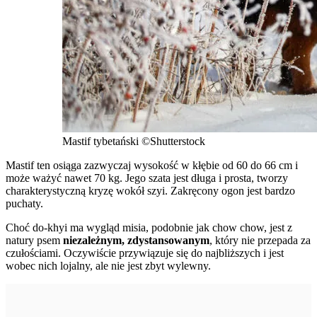
Mastif tybetański
©Shutterstock
Mastif ten osiąga zazwyczaj wysokość w kłębie od 60 do 66 cm i
może ważyć nawet 70 kg. Jego szata jest długa i prosta, tworzy
charakterystyczną kryzę wokół szyi. Zakręcony ogon jest bardzo
puchaty.
Choć do-khyi ma wygląd misia, podobnie jak chow chow, jest z
natury psem
niezależnym, zdystansowanym
, który nie przepada za
czułościami. Oczywiście przywiązuje się do najbliższych i jest
wobec nich lojalny, ale nie jest zbyt wylewny.