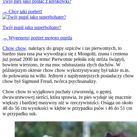
Twój pies jako postać z kreskówki?
→
Chcę taki portret!
Twój pupil jako superbohater?
→
Wygeneruj portret mojego pupila
Chow chow,
należący do grupy szpiców i ras pierwotnych, to
bardzo stara rasa psa wywodząca się z Mongolii, znana i ceniona
już ponad 2000 lat temu! Pierwotnie pełniła rolę stróża świątyń,
bowiem wierzono, że ma moc odstraszania złych duchów. W
późniejszym okresie chow chow wykorzystywany był także m.in.
do polowania na wilki. Jednym z najsłynniejszych posiadaczy chow
chow był Sigmund Freud, twórca psychoanalizy.
Chow chow to wyjątkowo puchaty czworonóg, o gęstej,
dwuwarstwowej sierści, która sprawia, że pies wydaje się znacznie
większy i bardziej masywny niż w rzeczywistości. Osiąga on około
48 do 56 cm wysokości w kłębie w przypadku psów i 46 do 51 cm
w przypadku suk.