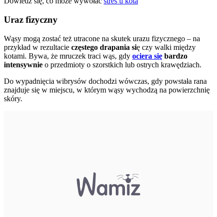
Dowiedz się, co może wywołać
stres u kota
Uraz fizyczny
Wąsy mogą zostać też utracone na skutek urazu fizycznego – na
przykład w rezultacie
częstego drapania si
ę czy walki między
kotami. Bywa, że mruczek traci wąs, gdy
ociera się
bardzo
intensywnie
o przedmioty o szorstkich lub ostrych krawędziach.
Do wypadnięcia wibrysów dochodzi wówczas, gdy powstała rana
znajduje się w miejscu, w którym wąsy wychodzą na powierzchnię
skóry.