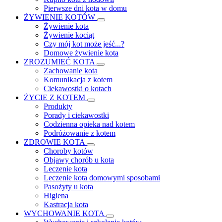
Pierwsze dni kota w domu
ŻYWIENIE KOTÓW
Żywienie kota
Żywienie kociąt
Czy mój kot może jeść...?
Domowe żywienie kota
ZROZUMIEĆ KOTA
Zachowanie kota
Komunikacja z kotem
Ciekawostki o kotach
ŻYCIE Z KOTEM
Produkty
Porady i ciekawostki
Codzienna opieka nad kotem
Podróżowanie z kotem
ZDROWIE KOTA
Choroby kotów
Objawy chorób u kota
Leczenie kota
Leczenie kota domowymi sposobami
Pasożyty u kota
Higiena
Kastracja kota
WYCHOWANIE KOTA