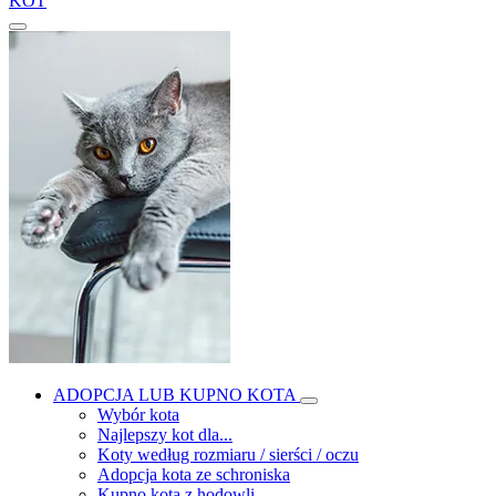
KOT
ADOPCJA LUB KUPNO KOTA
Wybór kota
Najlepszy kot dla...
Koty według rozmiaru / sierści / oczu
Adopcja kota ze schroniska
Kupno kota z hodowli