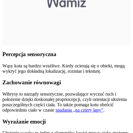
Percepcja sensoryczna
Wąsy kota są bardzo wrażliwe. Kiedy ocierają się o obiekt, mogą
wykryć jego dokładną lokalizację, rozmiar i teksturę.
Zachowanie równowagi
Wibrysy to narządy sensoryczne, pozwalające wyczuć ruch i
położenie dzięki doskonałej propriocepcji, czyli orientacji ułożenia
poszczególnych części ciała. To także pomaga kotu obrócić
odpowiednio ciało w czasie
spadania „na cztery łapy”
.
Wyrażanie emocji
Ułożenie wąsów to jeden z elementów kociej mowy ciała; możemy