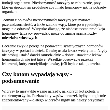
funkcji organizmu. Niedoczynność tarczycy to zaburzenie, przy
którym gruczoł ten produkuje zbyt mało hormonów jak na potrzeby
organizmu.
Jednym z objawów niedoczynności tarczycy jest matowa i
przerzedzona sierść, a także rzadkie wąsy, które po wypadnięciu
mogą nie odrastać. Wszystko dlatego, że niedostateczna produkcja
hormonów tarczycy prowadzić może do
zmniejszenia liczby
mieszków włosowych
.
Leczenie zwykle polega na podawaniu syntetycznych hormonów
tarczycy w postaci tabletek. Dawkę ustala lekarz weterynarii. Nigdy
nie próbuj ustalać dawki samodzielnie – dobre ustawienie leków
hormonalnych nie jest łatwe. Wszelkie obserwacje przekaż
lekarzowi, który zmodyfikuje dawkę, jeśli będzie taka potrzeba.
Czy kotom wypadają wąsy -
podsumowanie
Wibrysy to niezwykle ważne narządy, na których kot polega w
codziennym życiu. Pozbawiony wąsów mruczek byłby kompletnie
zdezorientowany – dlatego wibrysów nigdy nie należy przycinać!