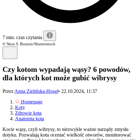
7 min. czas czytania
© Neus S. Bonnin/Shutterstock
Czy kotom wypadają wąsy? 6 powodów,
dla których kot może gubić wibrysy
Przez
Anna Zielińska-Hoşaf
•
22.10.2024, 11:37
Homepage
Koty
Zdrowie kota
Anatomia kota
Kocie wąsy, czyli wibrysy, to niezwykle ważne narządy zmysłu
dotyku. Pozwalają kotu oceniać wielkość otworów, monitorować