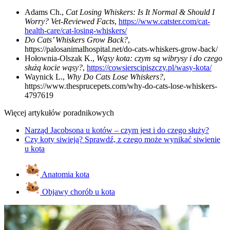
Adams Ch.,
Cat Losing Whiskers: Is It Normal & Should I
Worry? Vet-Reviewed Facts
,
https://www.catster.com/cat-
health-care/cat-losing-whiskers/
Do Cats’ Whiskers Grow Back?
,
https://palosanimalhospital.net/do-cats-whiskers-grow-back/
Hołownia-Olszak K.,
Wąsy kota: czym są wibrysy i do czego
służą kocie wąsy?
,
https://cowsierscipiszczy.pl/wasy-kota/
Waynick L.,
Why Do Cats Lose Whiskers?
,
https://www.thesprucepets.com/why-do-cats-lose-whiskers-
4797619
Więcej artykułów poradnikowych
Narząd Jacobsona u kotów – czym jest i do czego służy?
Czy koty siwieją? Sprawdź, z czego może wynikać siwienie
u kota
Anatomia kota
Objawy chorób u kota