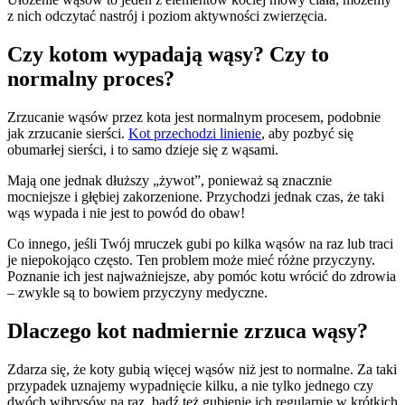
z nich odczytać nastrój i poziom aktywności zwierzęcia.
Czy kotom wypadają wąsy? Czy to
normalny proces?
Zrzucanie wąsów przez kota jest normalnym procesem, podobnie
jak zrzucanie sierści.
Kot przechodzi linienie
, aby pozbyć się
obumarłej sierści, i to samo dzieje się z wąsami.
Mają one jednak dłuższy „żywot”, ponieważ są znacznie
mocniejsze i głębiej zakorzenione. Przychodzi jednak czas, że taki
wąs wypada i nie jest to powód do obaw!
Co innego, jeśli Twój mruczek gubi po kilka wąsów na raz lub traci
je niepokojąco często. Ten problem może mieć różne przyczyny.
Poznanie ich jest najważniejsze, aby pomóc kotu wrócić do zdrowia
– zwykle są to bowiem przyczyny medyczne.
Dlaczego kot nadmiernie zrzuca wąsy?
Zdarza się, że koty gubią więcej wąsów niż jest to normalne. Za taki
przypadek uznajemy wypadnięcie kilku, a nie tylko jednego czy
dwóch wibrysów na raz, bądź też gubienie ich regularnie w krótkich