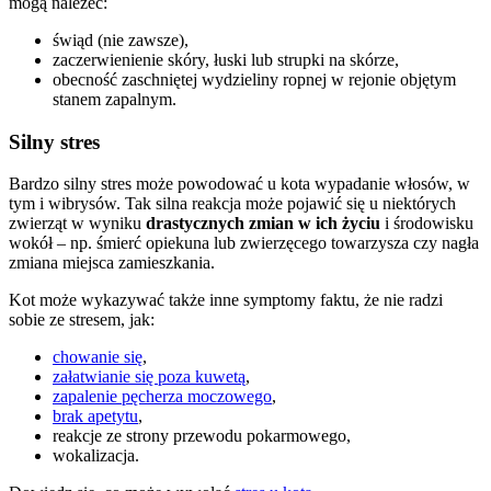
mogą należeć:
świąd (nie zawsze),
zaczerwienienie skóry, łuski lub strupki na skórze,
obecność zaschniętej wydzieliny ropnej w rejonie objętym
stanem zapalnym.
Silny stres
Bardzo silny stres może powodować u kota wypadanie włosów, w
tym i wibrysów. Tak silna reakcja może pojawić się u niektórych
zwierząt w wyniku
drastycznych zmian w ich życiu
i środowisku
wokół – np. śmierć opiekuna lub zwierzęcego towarzysza czy nagła
zmiana miejsca zamieszkania.
Kot może wykazywać także inne symptomy faktu, że nie radzi
sobie ze stresem, jak:
chowanie się
,
załatwianie się poza kuwetą
,
zapalenie pęcherza moczowego
,
brak apetytu
,
reakcje ze strony przewodu pokarmowego,
wokalizacja.