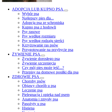
ADOPCJA LUB KUPNO PSA
Wybór psa
Najlepszy pies dla...
Adopcja psa ze schroniska
Kupno psa z hodowli
Psy rasowe
Psy według rozmiaru
Psy według rodzaju sierści
Krzyżowanie ras psów
Przygotowanie na przybycie psa
ŻYWIENIE PSA
Żywienie dorosłego psa
Żywienie szczenięcia
Czy mój pies może jeść...?
Przepisy na domowe posiłki dla psa
ZDROWIE PSA
Choroby psów
Objawy chorób u psa
Leczenie psa
Pielęgnacja i opieka nad psem
Anatomia i zmysły psa
Pasożyty u psa
Higiena