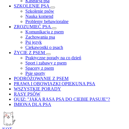
Kastracja psa
SZKOLENIE PSA
Szkolenie psów
Nauka komend
Problemy behawioralne
ZROZUMIEĆ PSA
Komunikacja z psem
Zachowania psa
Psi język
Ciekawostki o psach
ŻYCIE Z PSEM
Praktyczne porady na co dzień
Sport i zabawy z psem
Spacery z psem
Psie sporty
PODRÓŻOWANIE Z PSEM
PRAWA I OBOWIĄZKI OPIEKUNA PSA
WSZYSTKIE PORADY
RASY PSÓW
QUIZ: "JAKA RASA PSA DO CIEBIE PASUJE"?
IMIONA DLA PSA