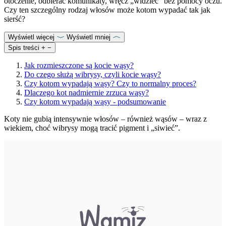
otoczenie, odbierać komunikaty, wręcz „widzieć” bez pomocy oczu.
Czy ten szczególny rodzaj włosów może kotom wypadać tak jak
sierść?
Wyświetl więcej
Wyświetl mniej
Spis treści
+
−
Jak rozmieszczone są kocie wąsy?
Do czego służą wibrysy, czyli kocie wąsy?
Czy kotom wypadają wąsy? Czy to normalny proces?
Dlaczego kot nadmiernie zrzuca wąsy?
Czy kotom wypadają wąsy - podsumowanie
Koty nie gubią intensywnie włosów – również wąsów – wraz z
wiekiem, choć wibrysy mogą tracić pigment i „siwieć”.