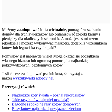
Możemy
zaadoptować kota wirtualnie
, pomagać w szukaniu
domów dla tych zwierzaków lub organizować zbiórki karmy i
pieniędzy dla okolicznych schronisk. A może jesteś mistrzem
rękodzieła i możesz wykonywać maskotki, dodatki z wizerunkiem
kotów lub legowiska czy drapaki?
Pomysłów jest naprawdę wiele! Mogą okazać się początkiem
własnego biznesu lub ogromną pomocą dla najbardziej
pokrzywdzonych, bezdomnych kotów.
Jeśli chcesz zaadoptować psa lub kota, skorzystaj z
naszej
wyszukiwarki adopcyjnej
.
Przeczytaj również:
Najdroższe koty świata – poznaj rekordzistów
Jakie rasy kotów najmniej uczulają?
Łagodne i spokojne rasy kotów domowych
Rasy kotów najbardziej przyjazne dzieciom