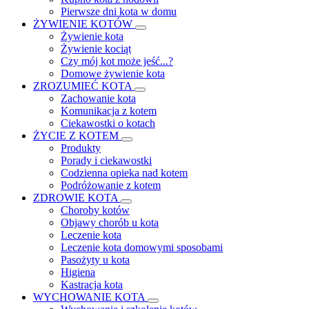
Pierwsze dni kota w domu
ŻYWIENIE KOTÓW
Żywienie kota
Żywienie kociąt
Czy mój kot może jeść...?
Domowe żywienie kota
ZROZUMIEĆ KOTA
Zachowanie kota
Komunikacja z kotem
Ciekawostki o kotach
ŻYCIE Z KOTEM
Produkty
Porady i ciekawostki
Codzienna opieka nad kotem
Podróżowanie z kotem
ZDROWIE KOTA
Choroby kotów
Objawy chorób u kota
Leczenie kota
Leczenie kota domowymi sposobami
Pasożyty u kota
Higiena
Kastracja kota
WYCHOWANIE KOTA