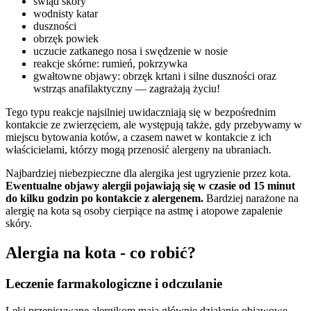
świąd skóry
wodnisty katar
duszności
obrzęk powiek
uczucie zatkanego nosa i swędzenie w nosie
reakcje skórne: rumień, pokrzywka
gwałtowne objawy: obrzęk krtani i silne duszności oraz
wstrząs anafilaktyczny — zagrażają życiu!
Tego typu reakcje najsilniej uwidaczniają się w bezpośrednim
kontakcie ze zwierzęciem, ale występują także, gdy przebywamy w
miejscu bytowania kotów, a czasem nawet w kontakcie z ich
właścicielami, którzy mogą przenosić alergeny na ubraniach.
Najbardziej niebezpieczne dla alergika jest ugryzienie przez kota.
Ewentualne objawy alergii pojawiają się w czasie od 15 minut
do kilku godzin po kontakcie z alergenem.
Bardziej narażone na
alergię na kota są osoby cierpiące na astmę i atopowe zapalenie
skóry.
Alergia na kota - co robić?
Leczenie farmakologiczne i odczulanie
Leki przepisywane alergikom mają głównie działanie objawowe,