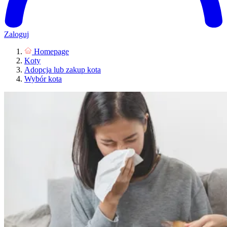
Zaloguj
Homepage
Koty
Adopcja lub zakup kota
Wybór kota