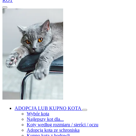
KOT
ADOPCJA LUB KUPNO KOTA
Wybór kota
Najlepszy kot dla...
Koty według rozmiaru / sierści / oczu
Adopcja kota ze schroniska
Kupno kota z hodowli