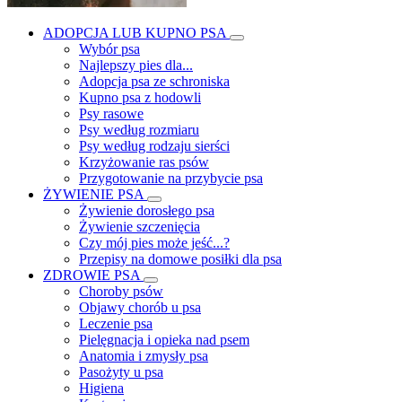
ADOPCJA LUB KUPNO PSA
Wybór psa
Najlepszy pies dla...
Adopcja psa ze schroniska
Kupno psa z hodowli
Psy rasowe
Psy według rozmiaru
Psy według rodzaju sierści
Krzyżowanie ras psów
Przygotowanie na przybycie psa
ŻYWIENIE PSA
Żywienie dorosłego psa
Żywienie szczenięcia
Czy mój pies może jeść...?
Przepisy na domowe posiłki dla psa
ZDROWIE PSA
Choroby psów
Objawy chorób u psa
Leczenie psa
Pielęgnacja i opieka nad psem
Anatomia i zmysły psa
Pasożyty u psa
Higiena