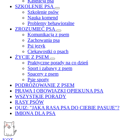
Kastracja psa
SZKOLENIE PSA
Szkolenie psów
Nauka komend
Problemy behawioralne
ZROZUMIEĆ PSA
Komunikacja z psem
Zachowania psa
Psi język
Ciekawostki o psach
ŻYCIE Z PSEM
Praktyczne porady na co dzień
Sport i zabawy z psem
Spacery z psem
Psie sporty
PODRÓŻOWANIE Z PSEM
PRAWA I OBOWIĄZKI OPIEKUNA PSA
WSZYSTKIE PORADY
RASY PSÓW
QUIZ: "JAKA RASA PSA DO CIEBIE PASUJE"?
IMIONA DLA PSA