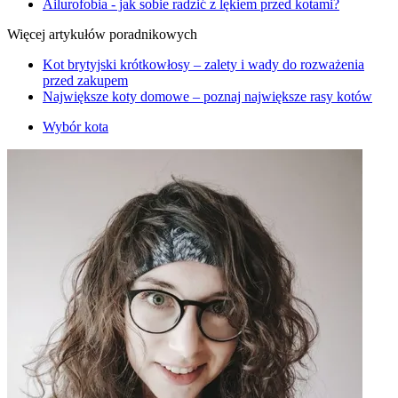
Ailurofobia - jak sobie radzić z lękiem przed kotami?
Więcej artykułów poradnikowych
Kot brytyjski krótkowłosy – zalety i wady do rozważenia
przed zakupem
Największe koty domowe – poznaj największe rasy kotów
Wybór kota