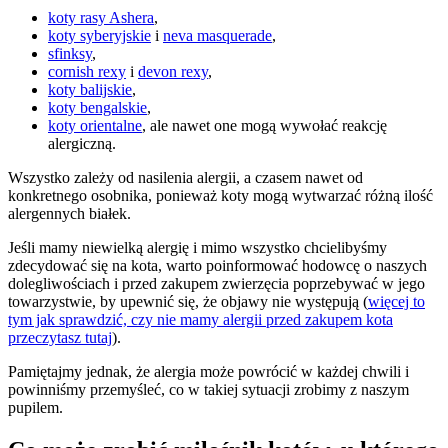
koty rasy Ashera
,
koty syberyjskie
i
neva masquerade
,
sfinksy
,
cornish rexy
i
devon rexy
,
koty balijskie
,
koty bengalskie
,
koty orientalne
, ale nawet one mogą wywołać reakcję
alergiczną.
Wszystko zależy od nasilenia alergii, a czasem nawet od
konkretnego osobnika, ponieważ koty mogą wytwarzać różną ilość
alergennych białek.
Jeśli mamy niewielką alergię i mimo wszystko chcielibyśmy
zdecydować się na kota, warto poinformować hodowcę o naszych
dolegliwościach i przed zakupem zwierzęcia poprzebywać w jego
towarzystwie, by upewnić się, że objawy nie występują (
więcej to
tym jak sprawdzić, czy nie mamy alergii przed zakupem kota
przeczytasz tutaj
).
Pamiętajmy jednak, że alergia może powrócić w każdej chwili i
powinniśmy przemyśleć, co w takiej sytuacji zrobimy z naszym
pupilem.