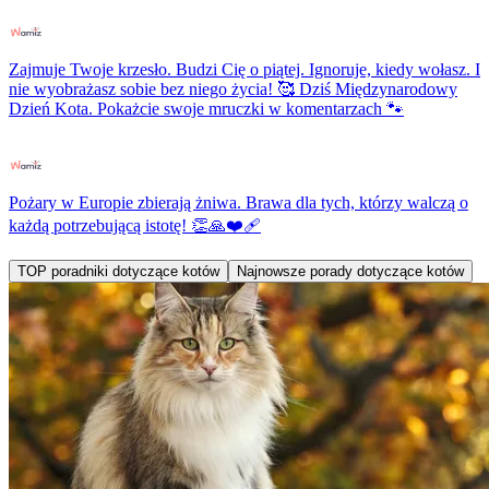
Zajmuje Twoje krzesło. Budzi Cię o piątej. Ignoruje, kiedy wołasz. I
nie wyobrażasz sobie bez niego życia! 🥰 Dziś Międzynarodowy
Dzień Kota. Pokażcie swoje mruczki w komentarzach 🐾
Pożary w Europie zbierają żniwa. Brawa dla tych, którzy walczą o
każdą potrzebującą istotę! 👏🙏❤️‍🩹
TOP poradniki dotyczące kotów
Najnowsze porady dotyczące kotów