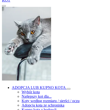
KOT
ADOPCJA LUB KUPNO KOTA
Wybór kota
Najlepszy kot dla...
Koty według rozmiaru / sierści / oczu
Adopcja kota ze schroniska
Kupno kota z hodowli