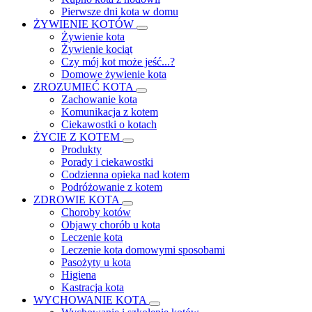
Pierwsze dni kota w domu
ŻYWIENIE KOTÓW
Żywienie kota
Żywienie kociąt
Czy mój kot może jeść...?
Domowe żywienie kota
ZROZUMIEĆ KOTA
Zachowanie kota
Komunikacja z kotem
Ciekawostki o kotach
ŻYCIE Z KOTEM
Produkty
Porady i ciekawostki
Codzienna opieka nad kotem
Podróżowanie z kotem
ZDROWIE KOTA
Choroby kotów
Objawy chorób u kota
Leczenie kota
Leczenie kota domowymi sposobami
Pasożyty u kota
Higiena
Kastracja kota
WYCHOWANIE KOTA