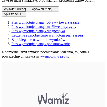
zawsze musi świadczyć o poważnym problemie zdrowotnym.
Wyświetl więcej
Wyświetl mniej
Spis treści
+
−
Pies wymiotuje pianą - objawy towarzyszące
Pies wymiotuje pianą - możliwe przyczyny
Pies wymiotuje pianą - diagnostyka
Leczenie i zapobieganie wymiotom pianą u psa
Zapobieganie nawrotom wymiotów
Pies wymiotuje pianą - podsumowanie
Nadmierne, zbyt szybkie pochłanianie jedzenia, to jedna z
powszechnych przyczyn
wymiotów u psów
.