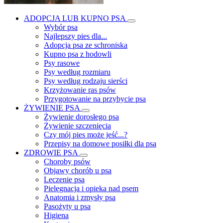
ADOPCJA LUB KUPNO PSA
Wybór psa
Najlepszy pies dla...
Adopcja psa ze schroniska
Kupno psa z hodowli
Psy rasowe
Psy według rozmiaru
Psy według rodzaju sierści
Krzyżowanie ras psów
Przygotowanie na przybycie psa
ŻYWIENIE PSA
Żywienie dorosłego psa
Żywienie szczenięcia
Czy mój pies może jeść...?
Przepisy na domowe posiłki dla psa
ZDROWIE PSA
Choroby psów
Objawy chorób u psa
Leczenie psa
Pielęgnacja i opieka nad psem
Anatomia i zmysły psa
Pasożyty u psa
Higiena