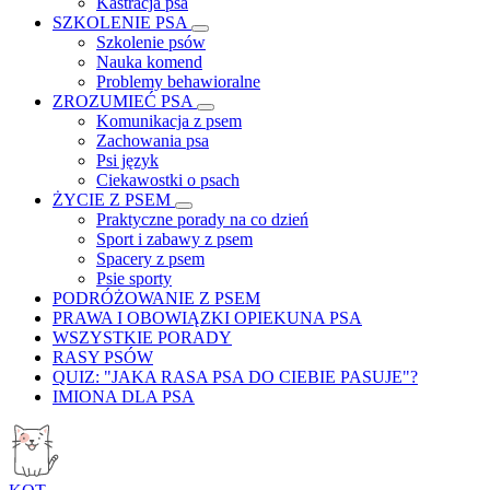
Kastracja psa
SZKOLENIE PSA
Szkolenie psów
Nauka komend
Problemy behawioralne
ZROZUMIEĆ PSA
Komunikacja z psem
Zachowania psa
Psi język
Ciekawostki o psach
ŻYCIE Z PSEM
Praktyczne porady na co dzień
Sport i zabawy z psem
Spacery z psem
Psie sporty
PODRÓŻOWANIE Z PSEM
PRAWA I OBOWIĄZKI OPIEKUNA PSA
WSZYSTKIE PORADY
RASY PSÓW
QUIZ: "JAKA RASA PSA DO CIEBIE PASUJE"?
IMIONA DLA PSA