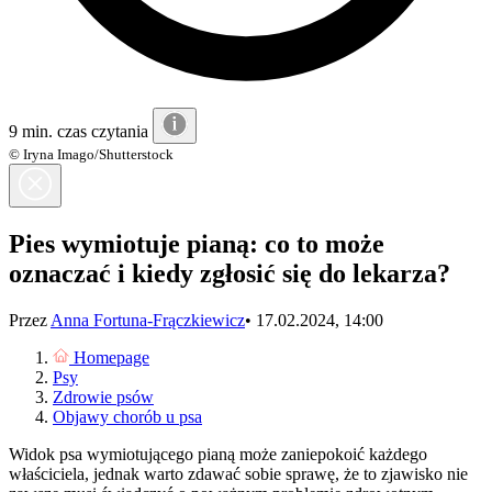
9 min. czas czytania
© Iryna Imago/Shutterstock
Pies wymiotuje pianą: co to może
oznaczać i kiedy zgłosić się do lekarza?
Przez
Anna Fortuna-Frączkiewicz
•
17.02.2024, 14:00
Homepage
Psy
Zdrowie psów
Objawy chorób u psa
Widok psa wymiotującego pianą może zaniepokoić każdego
właściciela, jednak warto zdawać sobie sprawę, że to zjawisko nie