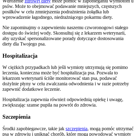
Wdrożenie
zdrowej diety
może pomóc w zapobieganiu wymiotom u
psów. Może to obejmować podawanie mniejszych, częstszych
posiłków w celu zmniejszenia podrażnienia żołądka lub
wprowadzenie łagodnego, niedrażniącego pokarmu diety.
Nie zapominajmy o zapewnieniu naszemu czworonogowi stałego
dostępu do świeżej wody. Skonsultuj się z lekarzem weterynarii,
aby uzyskać spersonalizowane porady dotyczące dostosowania
diety dla Twojego psa.
Hospitalizacja
W ciężkich przypadkach lub jeśli wymioty utrzymują się pomimo
leczenia, konieczna może być hospitalizacja psa. Pozwala to
lekarzom weterynarii ściśle monitorować stan psa, podawać
dożylnie płyny w celu zwalczania odwodnienia i w razie potrzeby
zapewnić dodatkowe leczenie.
Hospitalizacja zapewnia również odpowiednią opiekę i uwagę,
zwiększając szanse pupila na powrót do zdrowia.
Szczepienia
Środki zapobiegawcze, takie jak
szczepienia
, mogą pomóc utrzymać
psa w zdrowiu i uniknąć chorób, które mogą powodować wymioty