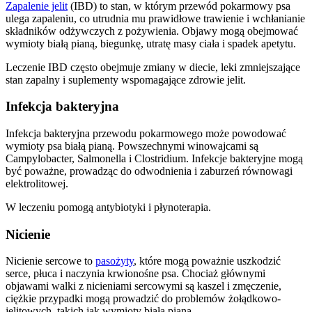
Zapalenie jelit
(IBD) to stan, w którym przewód pokarmowy psa
ulega zapaleniu, co utrudnia mu prawidłowe trawienie i wchłanianie
składników odżywczych z pożywienia. Objawy mogą obejmować
wymioty białą pianą, biegunkę, utratę masy ciała i spadek apetytu.
Leczenie IBD często obejmuje zmiany w diecie, leki zmniejszające
stan zapalny i suplementy wspomagające zdrowie jelit.
Infekcja bakteryjna
Infekcja bakteryjna przewodu pokarmowego może powodować
wymioty psa białą pianą. Powszechnymi winowajcami są
Campylobacter, Salmonella i Clostridium. Infekcje bakteryjne mogą
być poważne, prowadząc do odwodnienia i zaburzeń równowagi
elektrolitowej.
W leczeniu pomogą antybiotyki i płynoterapia.
Nicienie
Nicienie sercowe to
pasożyty
, które mogą poważnie uszkodzić
serce, płuca i naczynia krwionośne psa. Chociaż głównymi
objawami walki z nicieniami sercowymi są kaszel i zmęczenie,
ciężkie przypadki mogą prowadzić do problemów żołądkowo-
jelitowych, takich jak wymioty białą pianą.