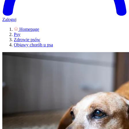
Zaloguj
Homepage
Psy
Zdrowie psów
Objawy chorób u psa