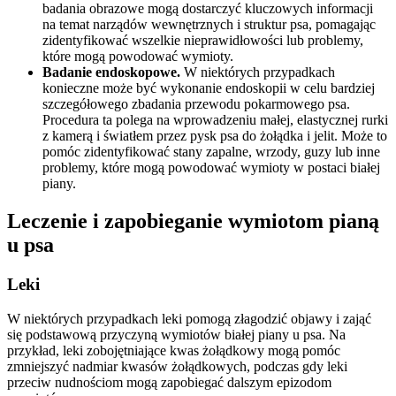
badania obrazowe mogą dostarczyć kluczowych informacji
na temat narządów wewnętrznych i struktur psa, pomagając
zidentyfikować wszelkie nieprawidłowości lub problemy,
które mogą powodować wymioty.
Badanie endoskopowe.
W niektórych przypadkach
konieczne może być wykonanie endoskopii w celu bardziej
szczegółowego zbadania przewodu pokarmowego psa.
Procedura ta polega na wprowadzeniu małej, elastycznej rurki
z kamerą i światłem przez pysk psa do żołądka i jelit. Może to
pomóc zidentyfikować stany zapalne, wrzody, guzy lub inne
problemy, które mogą powodować wymioty w postaci białej
piany.
Leczenie i zapobieganie wymiotom pianą
u psa
Leki
W niektórych przypadkach leki pomogą złagodzić objawy i zająć
się podstawową przyczyną wymiotów białej piany u psa. Na
przykład, leki zobojętniające kwas żołądkowy mogą pomóc
zmniejszyć nadmiar kwasów żołądkowych, podczas gdy leki
przeciw nudnościom mogą zapobiegać dalszym epizodom