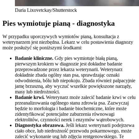
Daria Lixovetckay/Shutterstock
Pies wymiotuje pianą - diagnostyka
W przypadku uporczywych wymiotów pianą, konsultacja z
weterynarzem jest niezbędna. Lekarz w celu postawienia diagnozy
może posłużyć się poniższymi środkami:
Badanie kliniczne.
Gdy pies wymiotuje białą pianą,
pierwszym krokiem w diagnozie jest dokładne badanie
przeprowadzone przez lekarza weterynarii. Weterynarz
dokładnie zbada ogólny stan psa, sprawdzając oznaki
odwodnienia, bólu lub niepokoju. Zbada również palpacyjnie
jamę brzuszną, aby wyczuć wszelkie powiększone narządy,
masy lub niedrożności.
Badanie krwi.
Weterynarz może zalecić badanie krwi w celu
przeanalizowania ogólnego stanu zdrowia psa. Zazwyczaj
będzie to morfologia i badanie biochemiczne, które może
zidentyfikować potencjalne zaburzenia równowagi
elektrolitów, czynności nerek i enzymów wątrobowych.
Diagnostyka obrazowa.
Jeśli lekarz weterynarii podejrzewa
ciało obce, lub niedrożność przewodu pokarmowego, może
zalecić wykonanie usg lub zdjęcia rentgenowskiego. Te