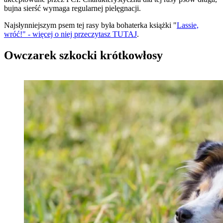
bujna sierść wymaga regularnej pielęgnacji.
Najsłynniejszym psem tej rasy była bohaterka książki "
Lassie,
wróć!" - więcej o niej przeczytasz TUTAJ
.
Owczarek szkocki krótkowłosy