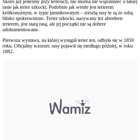
Skoro już jesteśmy przy terierach, nie można nie wspomnieć o takiej
rasie jak terier szkocki. Podobnie jak westie jest terierem
krótkonożnym, w typie jamnikowatym – zresztą rasy te są ze sobą
blisko spokrewnione. Terier szkocki, nazywany też aberdeen
terierem, jest starą rasą, ale jej początki nie są dobrze
udokumentowane.
Pierwsza wystawa, na której wystąpił terier ten, odbyła się w 1859
roku. Oficjalny wzorzec rasy pojawił się niedługo później, w roku
1882.