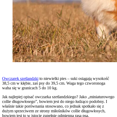
Owczarek szetlandzki
to niewielki pies – suki osiągają wysokość
38,5 cm w kłębie, zaś psy do 39,5 cm. Waga tego czworonoga
waha się w granicach 5 do 10 kg.
Jak najlepiej opisać owczarka szetlandzkiego? Jako „miniaturowego
collie długowłosego”, bowiem jest do niego łudząco podobny. I
właśnie takie porównania stosowano, co jednak spotkało się z
dużym sprzeciwem ze strony miłośników collie długowłosych,
bowiem jest to w istocie zupełnie odmienna rasa psa.