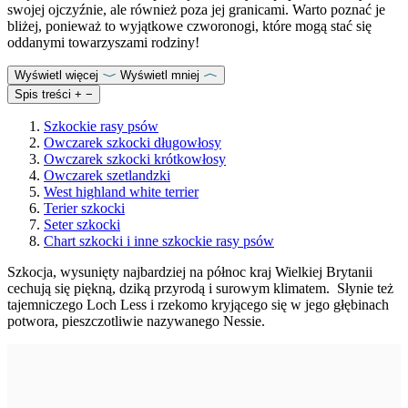
swojej ojczyźnie, ale również poza jej granicami. Warto poznać je
bliżej, ponieważ to wyjątkowe czworonogi, które mogą stać się
oddanymi towarzyszami rodziny!
Wyświetl więcej
Wyświetl mniej
Spis treści
+
−
Szkockie rasy psów
Owczarek szkocki długowłosy
Owczarek szkocki krótkowłosy
Owczarek szetlandzki
West highland white terrier
Terier szkocki
Seter szkocki
Chart szkocki i inne szkockie rasy psów
Szkocja, wysunięty najbardziej na północ kraj Wielkiej Brytanii
cechują się piękną, dziką przyrodą i surowym klimatem. Słynie też
tajemniczego Loch Less i rzekomo kryjącego się w jego głębinach
potwora, pieszczotliwie nazywanego Nessie.