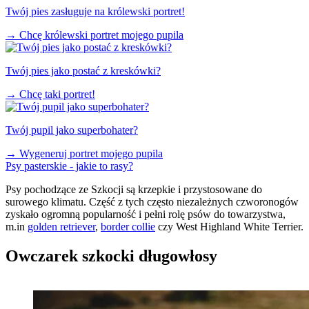
Twój pies zasługuje na królewski portret!
→
Chcę królewski portret mojego pupila
Twój pies jako postać z kreskówki?
→
Chcę taki portret!
Twój pupil jako superbohater?
→
Wygeneruj portret mojego pupila
Psy pasterskie - jakie to rasy?
Psy pochodzące ze Szkocji są krzepkie i przystosowane do
surowego klimatu. Część z tych często niezależnych czworonogów
zyskało ogromną popularność i pełni rolę psów do towarzystwa,
m.in
golden retriever
,
border collie
czy West Highland White Terrier.
Owczarek szkocki długowłosy