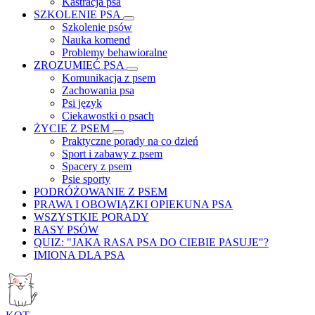
Kastracja psa
SZKOLENIE PSA
Szkolenie psów
Nauka komend
Problemy behawioralne
ZROZUMIEĆ PSA
Komunikacja z psem
Zachowania psa
Psi język
Ciekawostki o psach
ŻYCIE Z PSEM
Praktyczne porady na co dzień
Sport i zabawy z psem
Spacery z psem
Psie sporty
PODRÓŻOWANIE Z PSEM
PRAWA I OBOWIĄZKI OPIEKUNA PSA
WSZYSTKIE PORADY
RASY PSÓW
QUIZ: "JAKA RASA PSA DO CIEBIE PASUJE"?
IMIONA DLA PSA