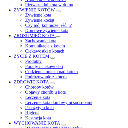
Pierwsze dni kota w domu
ŻYWIENIE KOTÓW
Żywienie kota
Żywienie kociąt
Czy mój kot może jeść...?
Domowe żywienie kota
ZROZUMIEĆ KOTA
Zachowanie kota
Komunikacja z kotem
Ciekawostki o kotach
ŻYCIE Z KOTEM
Produkty
Porady i ciekawostki
Codzienna opieka nad kotem
Podróżowanie z kotem
ZDROWIE KOTA
Choroby kotów
Objawy chorób u kota
Leczenie kota
Leczenie kota domowymi sposobami
Pasożyty u kota
Higiena
Kastracja kota
WYCHOWANIE KOTA