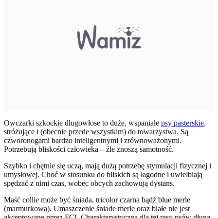
Owczarki szkockie długowłose to duże, wspaniałe
psy pasterskie
,
stróżujące i (obecnie przede wszystkim) do towarzystwa. Są
czworonogami bardzo inteligentnymi i zrównoważonymi.
Potrzebują bliskości człowieka – źle znoszą samotność.
Szybko i chętnie się uczą, mają dużą potrzebę stymulacji fizycznej i
umysłowej. Choć w stosunku do bliskich są łagodne i uwielbiają
spędzać z nimi czas, wobec obcych zachowują dystans.
Maść collie może być śniada, tricolor czarna bądź blue merle
(marmurkowa). Umaszczenie śniade merle oraz białe nie jest
akceptowane przez FCI. Charakterystyczna dla tej rasy psów długa,