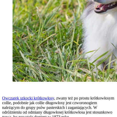
Owczarek szkocki krótkowłosy
, zwany też po prostu krótkowłosym
collie, podobnie jak collie długowłosy jest czworonogiem
należącym do grupy psów pasterskich i zaganiających. W
odróżnieniu od odmiany długowłosej krótkowłosa jest stosunkowo
nowa, bo powstała dopiero w 1873 roku.