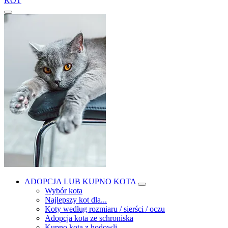
KOT
ADOPCJA LUB KUPNO KOTA
Wybór kota
Najlepszy kot dla...
Koty według rozmiaru / sierści / oczu
Adopcja kota ze schroniska
Kupno kota z hodowli