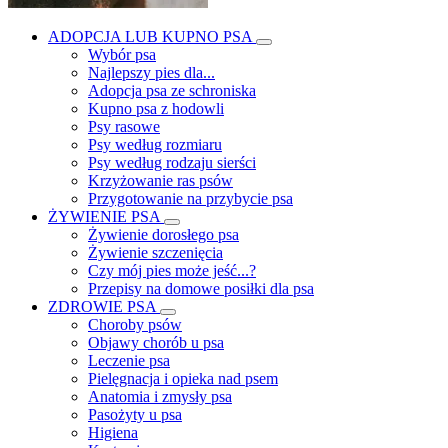
ADOPCJA LUB KUPNO PSA
Wybór psa
Najlepszy pies dla...
Adopcja psa ze schroniska
Kupno psa z hodowli
Psy rasowe
Psy według rozmiaru
Psy według rodzaju sierści
Krzyżowanie ras psów
Przygotowanie na przybycie psa
ŻYWIENIE PSA
Żywienie dorosłego psa
Żywienie szczenięcia
Czy mój pies może jeść...?
Przepisy na domowe posiłki dla psa
ZDROWIE PSA
Choroby psów
Objawy chorób u psa
Leczenie psa
Pielęgnacja i opieka nad psem
Anatomia i zmysły psa
Pasożyty u psa
Higiena