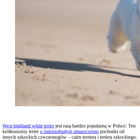
West highland white terier
jest rasą bardzo popularną w Polsce. Ten
krótkonożny terier
o śnieżnobiałym umaszczeniu
pochodzi od
innych szkockich czworonogów – cairn terriera i teriera szkockiego.