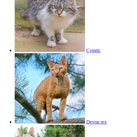
Cymric
Devon rex