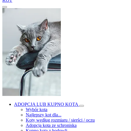
KOT
ADOPCJA LUB KUPNO KOTA
Wybór kota
Najlepszy kot dla...
Koty według rozmiaru / sierści / oczu
Adopcja kota ze schroniska
Kupno kota z hodowli