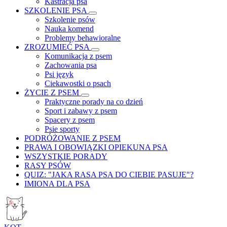
Kastracja psa
SZKOLENIE PSA
Szkolenie psów
Nauka komend
Problemy behawioralne
ZROZUMIEĆ PSA
Komunikacja z psem
Zachowania psa
Psi język
Ciekawostki o psach
ŻYCIE Z PSEM
Praktyczne porady na co dzień
Sport i zabawy z psem
Spacery z psem
Psie sporty
PODRÓŻOWANIE Z PSEM
PRAWA I OBOWIĄZKI OPIEKUNA PSA
WSZYSTKIE PORADY
RASY PSÓW
QUIZ: "JAKA RASA PSA DO CIEBIE PASUJE"?
IMIONA DLA PSA