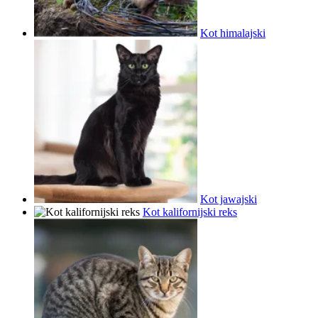
Kot himalajski
Kot jawajski
Kot kalifornijski reks