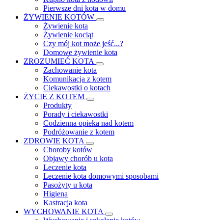
Pierwsze dni kota w domu
ŻYWIENIE KOTÓW
Żywienie kota
Żywienie kociąt
Czy mój kot może jeść...?
Domowe żywienie kota
ZROZUMIEĆ KOTA
Zachowanie kota
Komunikacja z kotem
Ciekawostki o kotach
ŻYCIE Z KOTEM
Produkty
Porady i ciekawostki
Codzienna opieka nad kotem
Podróżowanie z kotem
ZDROWIE KOTA
Choroby kotów
Objawy chorób u kota
Leczenie kota
Leczenie kota domowymi sposobami
Pasożyty u kota
Higiena
Kastracja kota
WYCHOWANIE KOTA