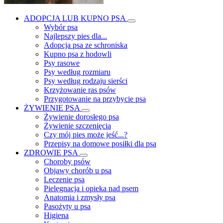
ADOPCJA LUB KUPNO PSA
Wybór psa
Najlepszy pies dla...
Adopcja psa ze schroniska
Kupno psa z hodowli
Psy rasowe
Psy według rozmiaru
Psy według rodzaju sierści
Krzyżowanie ras psów
Przygotowanie na przybycie psa
ŻYWIENIE PSA
Żywienie dorosłego psa
Żywienie szczenięcia
Czy mój pies może jeść...?
Przepisy na domowe posiłki dla psa
ZDROWIE PSA
Choroby psów
Objawy chorób u psa
Leczenie psa
Pielęgnacja i opieka nad psem
Anatomia i zmysły psa
Pasożyty u psa
Higiena