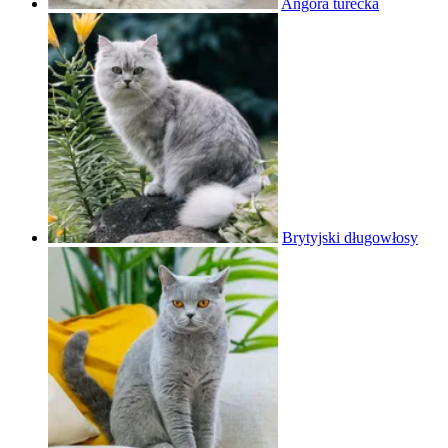
Angora turecka
Brytyjski długowłosy