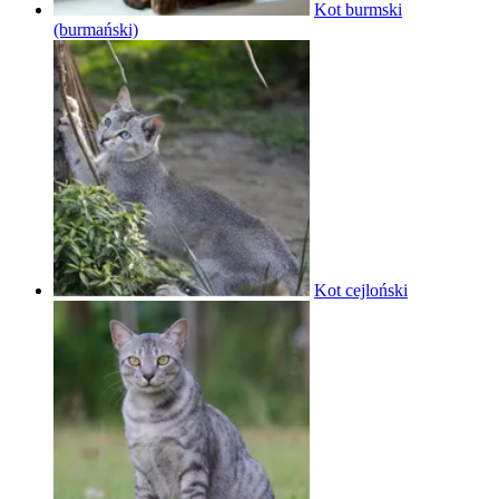
Kot burmski
(burmański)
Kot cejloński