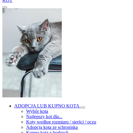
KOT
ADOPCJA LUB KUPNO KOTA
Wybór kota
Najlepszy kot dla...
Koty według rozmiaru / sierści / oczu
Adopcja kota ze schroniska
Kupno kota z hodowli