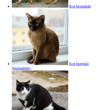
Kot bengalski
Kot burmski
(burmański)