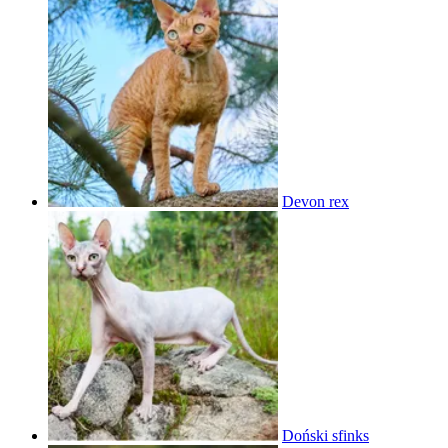
Devon rex
Doński sfinks