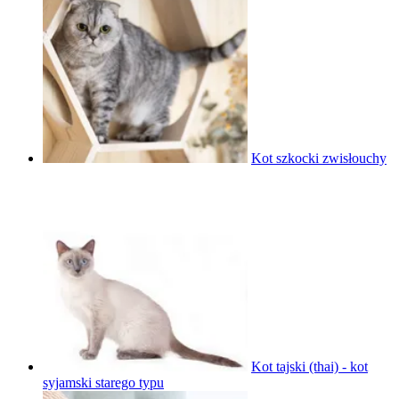
Kot szkocki zwisłouchy
Kot tajski (thai) - kot
syjamski starego typu