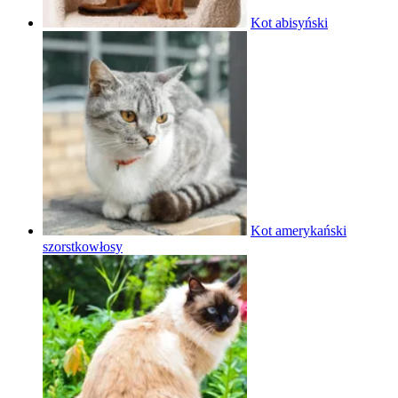
Kot abisyński
Kot amerykański
szorstkowłosy