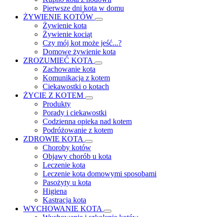
Pierwsze dni kota w domu
ŻYWIENIE KOTÓW
Żywienie kota
Żywienie kociąt
Czy mój kot może jeść...?
Domowe żywienie kota
ZROZUMIEĆ KOTA
Zachowanie kota
Komunikacja z kotem
Ciekawostki o kotach
ŻYCIE Z KOTEM
Produkty
Porady i ciekawostki
Codzienna opieka nad kotem
Podróżowanie z kotem
ZDROWIE KOTA
Choroby kotów
Objawy chorób u kota
Leczenie kota
Leczenie kota domowymi sposobami
Pasożyty u kota
Higiena
Kastracja kota
WYCHOWANIE KOTA