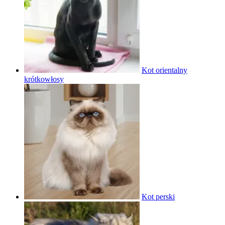
Kot orientalny
krótkowłosy
Kot perski