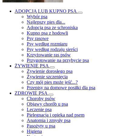
ADOPCJA LUB KUPNO PSA
Wybór psa
Najlepszy pies dla...
Adopcja psa ze schroniska
Kupno psa z hodowli
Psy rasowe
Psy według rozmiaru
Psy według rodzaju sierści
Krzyżowanie ras psów
Przygotowanie na przybycie psa
ŻYWIENIE PSA
Żywienie dorosłego psa
Żywienie szczenięcia
Czy mój pies może jeść...?
Przepisy na domowe posiłki dla psa
ZDROWIE PSA
Choroby psów
Objawy chorób u psa
Leczenie psa
Pielęgnacja i opieka nad psem
Anatomia i zmysły psa
Pasożyty u psa
Higiena