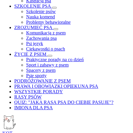
Kastracja psa
SZKOLENIE PSA
Szkolenie psów
Nauka komend
Problemy behawioralne
ZROZUMIEĆ PSA
Komunikacja z psem
Zachowania psa
Psi język
Ciekawostki o psach
ŻYCIE Z PSEM
Praktyczne porady na co dzień
Sport i zabawy z psem
Spacery z psem
Psie sporty
PODRÓŻOWANIE Z PSEM
PRAWA I OBOWIĄZKI OPIEKUNA PSA
WSZYSTKIE PORADY
RASY PSÓW
QUIZ: "JAKA RASA PSA DO CIEBIE PASUJE"?
IMIONA DLA PSA