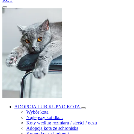
KOT
ADOPCJA LUB KUPNO KOTA
Wybór kota
Najlepszy kot dla...
Koty według rozmiaru / sierści / oczu
Adopcja kota ze schroniska
Kupno kota z hodowli