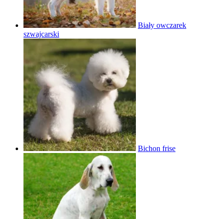
Biały owczarek
szwajcarski
Bichon frise