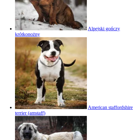
Alpejski gończy
krótkonożny
American staffordshire
terrier (amstaff)