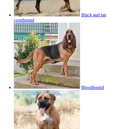
Black and tan
coonhound
Bloodhound