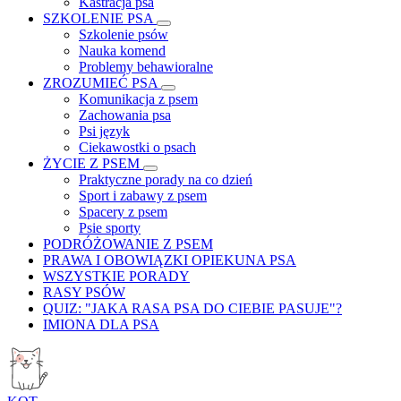
Kastracja psa
SZKOLENIE PSA
Szkolenie psów
Nauka komend
Problemy behawioralne
ZROZUMIEĆ PSA
Komunikacja z psem
Zachowania psa
Psi język
Ciekawostki o psach
ŻYCIE Z PSEM
Praktyczne porady na co dzień
Sport i zabawy z psem
Spacery z psem
Psie sporty
PODRÓŻOWANIE Z PSEM
PRAWA I OBOWIĄZKI OPIEKUNA PSA
WSZYSTKIE PORADY
RASY PSÓW
QUIZ: "JAKA RASA PSA DO CIEBIE PASUJE"?
IMIONA DLA PSA