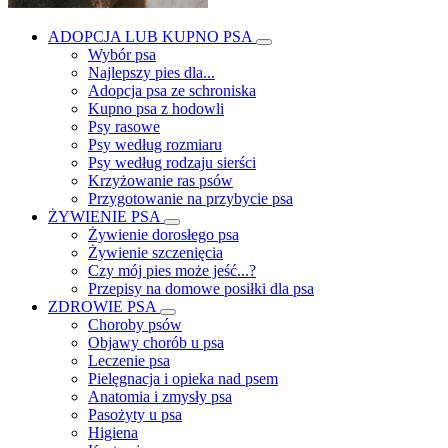
ADOPCJA LUB KUPNO PSA
Wybór psa
Najlepszy pies dla...
Adopcja psa ze schroniska
Kupno psa z hodowli
Psy rasowe
Psy według rozmiaru
Psy według rodzaju sierści
Krzyżowanie ras psów
Przygotowanie na przybycie psa
ŻYWIENIE PSA
Żywienie dorosłego psa
Żywienie szczenięcia
Czy mój pies może jeść...?
Przepisy na domowe posiłki dla psa
ZDROWIE PSA
Choroby psów
Objawy chorób u psa
Leczenie psa
Pielęgnacja i opieka nad psem
Anatomia i zmysły psa
Pasożyty u psa
Higiena