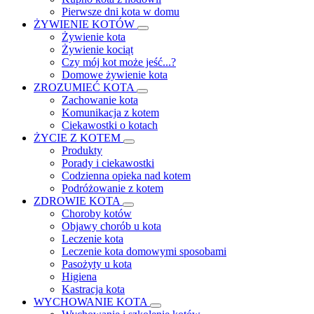
Pierwsze dni kota w domu
ŻYWIENIE KOTÓW
Żywienie kota
Żywienie kociąt
Czy mój kot może jeść...?
Domowe żywienie kota
ZROZUMIEĆ KOTA
Zachowanie kota
Komunikacja z kotem
Ciekawostki o kotach
ŻYCIE Z KOTEM
Produkty
Porady i ciekawostki
Codzienna opieka nad kotem
Podróżowanie z kotem
ZDROWIE KOTA
Choroby kotów
Objawy chorób u kota
Leczenie kota
Leczenie kota domowymi sposobami
Pasożyty u kota
Higiena
Kastracja kota
WYCHOWANIE KOTA