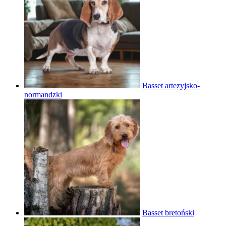
Basset artezyjsko-
normandzki
Basset bretoński